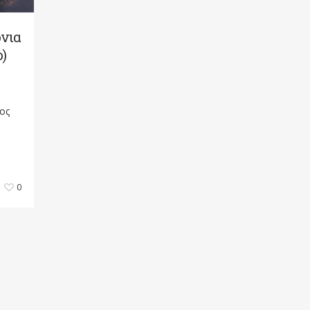
όνια
ο)
ος
0