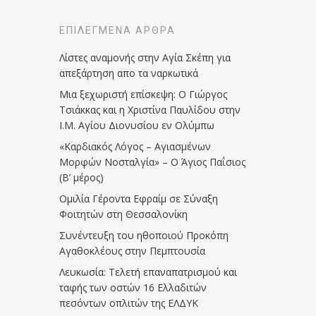
ΕΠΙΛΕΓΜΈΝΑ ΆΡΘΡΑ
Λίστες αναμονής στην Αγία Σκέπη για
απεξάρτηση απο τα ναρκωτικά
Μια ξεχωριστή επίσκεψη: Ο Γιώργος
Τσιάκκας και η Χριστίνα Παυλίδου στην
Ι.Μ. Αγίου Διονυσίου εν Ολύμπω
«Καρδιακός Λόγος – Αγιασμένων
Μορφών Νοσταλγία» – Ο Άγιος Παΐσιος
(Β’ μέρος)
Ομιλία Γέροντα Εφραίμ σε Σύναξη
Φοιτητών στη Θεσσαλονίκη
Συνέντευξη του ηθοποιού Προκόπη
Αγαθοκλέους στην Πεμπτουσία
Λευκωσία: Τελετή επαναπατρισμού και
ταφής των οστών 16 Ελλαδιτών
πεσόντων οπλιτών της ΕΛΔΥΚ