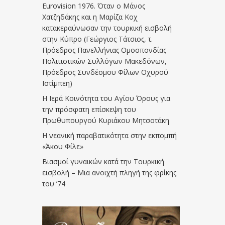
Eurovision 1976. Όταν ο Μάνος
Χατζηδάκης και η Μαρίζα Κοχ
κατακεραύνωσαν την τουρκική εισβολή
στην Κύπρο (Γεώργιος Τάτσιος, τ.
Πρόεδρος Πανελλήνιας Ομοσπονδίας
Πολιτιστικών Συλλόγων Μακεδόνων,
Πρόεδρος Συνδέσμου Φίλων Οχυρού
Ιστίμπεη)
Η Ιερά Κοινότητα του Αγίου Όρους για
την πρόσφατη επίσκεψη του
Πρωθυπουργού Κυριάκου Μητσοτάκη
Η νεανική παραβατικότητα στην εκπομπή
«Άκου Φίλε»
Βιασμοί γυναικών κατά την Τουρκική
εισβολή – Μια ανοιχτή πληγή της φρίκης
του ’74