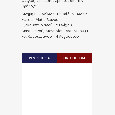
Ο Άγιος Νεομάρτυς Χρήστος από την
Πρέβεζα
Μνήμη των Aγίων επτά Παίδων των εν
Eφέσω, Mαξιμιλιανού,
Eξακουστωδιανού, Iαμβλίχου,
Mαρτινιανού, Διονυσίου, Aντωνίνου (1),
και Kωνσταντίνου – 4 Αυγούστου
PEMPTOUSIA
ORTHODOXIA