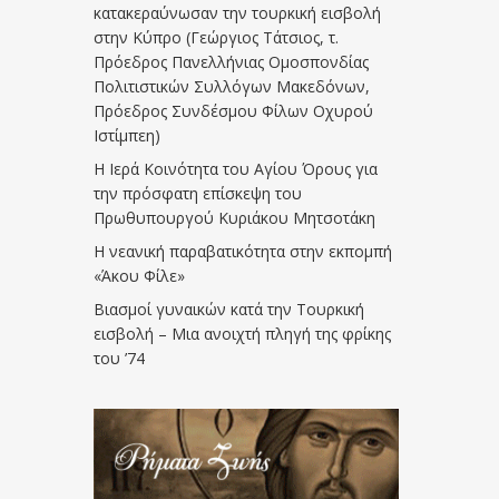
κατακεραύνωσαν την τουρκική εισβολή
στην Κύπρο (Γεώργιος Τάτσιος, τ.
Πρόεδρος Πανελλήνιας Ομοσπονδίας
Πολιτιστικών Συλλόγων Μακεδόνων,
Πρόεδρος Συνδέσμου Φίλων Οχυρού
Ιστίμπεη)
Η Ιερά Κοινότητα του Αγίου Όρους για
την πρόσφατη επίσκεψη του
Πρωθυπουργού Κυριάκου Μητσοτάκη
Η νεανική παραβατικότητα στην εκπομπή
«Άκου Φίλε»
Βιασμοί γυναικών κατά την Τουρκική
εισβολή – Μια ανοιχτή πληγή της φρίκης
του ’74