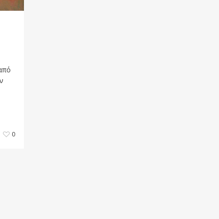
 από
ν
0