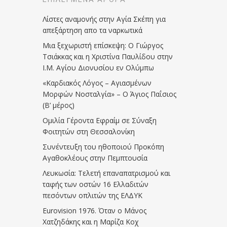
Λίστες αναμονής στην Αγία Σκέπη για
απεξάρτηση απο τα ναρκωτικά
Μια ξεχωριστή επίσκεψη: Ο Γιώργος
Τσιάκκας και η Χριστίνα Παυλίδου στην
Ι.Μ. Αγίου Διονυσίου εν Ολύμπω
«Καρδιακός Λόγος – Αγιασμένων
Μορφών Νοσταλγία» – Ο Άγιος Παΐσιος
(Β’ μέρος)
Ομιλία Γέροντα Εφραίμ σε Σύναξη
Φοιτητών στη Θεσσαλονίκη
Συνέντευξη του ηθοποιού Προκόπη
Αγαθοκλέους στην Πεμπτουσία
Λευκωσία: Τελετή επαναπατρισμού και
ταφής των οστών 16 Ελλαδιτών
πεσόντων οπλιτών της ΕΛΔΥΚ
Eurovision 1976. Όταν ο Μάνος
Χατζηδάκης και η Μαρίζα Κοχ