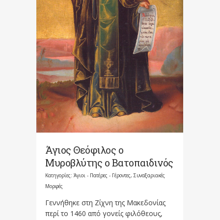
Άγιος Θεόφιλος ο
Μυροβλύτης ο Βατοπαιδινός
Κατηγορίες:
Άγιοι - Πατέρες - Γέροντες
,
Συναξαριακές
Μορφές
Γεννήθηκε στη Ζίχνη της Μακεδονίας
περί το 1460 από γονείς φιλόθεους,