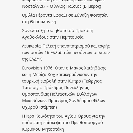
Νοσταλγία» – Ο Άγιος Παΐσιος (Β’ μέρος)
Ομιλία Γέροντα Εφραίμ σε Σύναξη Φοιτητών
στη Θεσσαλονίκη
Συνέντευξη του ηθοποιού Προκόπη
Αγαθοκλέους στην Πεμπτουσία
Λευκωσία: Τελετή επαναπατρισμού και ταφής
των οστών 16 Ελλαδιτών πεσόντων οπλιτών
της ΕΛΔΥΚ
Eurovision 1976. Όταν ο Μάνος Χατζηδάκης
και η Μαρίζα Κοχ κατακεραύνωσαν την
τουρκική εισβολή στην Κύπρο (Γεώργιος
Τάτσιος, τ. Πρόεδρος Πανελλήνιας
Ομοσπονδίας Πολιτιστικών Συλλόγων
Μακεδόνων, Πρόεδρος Συνδέσμου Φίλων
Οχυρού Ιστίμπεη)
Η Ιερά Κοινότητα του Αγίου Όρους για την
πρόσφατη επίσκεψη του Πρωθυπουργού
Κυριάκου Μητσοτάκη