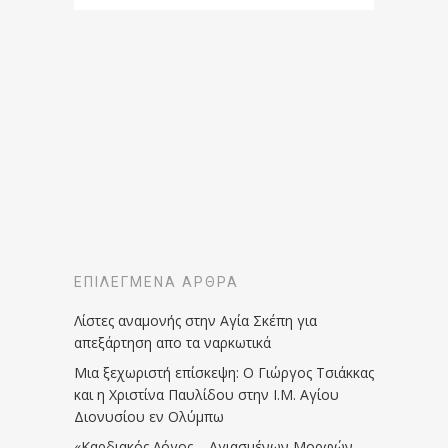
ΕΠΙΛΕΓΜΈΝΑ ΆΡΘΡΑ
Λίστες αναμονής στην Αγία Σκέπη για
απεξάρτηση απο τα ναρκωτικά
Μια ξεχωριστή επίσκεψη: Ο Γιώργος Τσιάκκας
και η Χριστίνα Παυλίδου στην Ι.Μ. Αγίου
Διονυσίου εν Ολύμπω
«Καρδιακός Λόγος – Αγιασμένων Μορφών