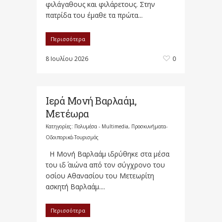
φιλάγαθους και φιλάρετους. Στην
πατρίδα του έμαθε τα πρώτα...
Περισσότερα
8 Ιουλίου 2026
0
Ιερά Μονή Βαρλαάμ,
Μετέωρα
Κατηγορίες:
Πολυμέσα - Multimedia
,
Προσκυνήματα-
Οδοιπορικά-Τουρισμός
Η Μονή Βαρλαάμ ιδρύθηκε στα μέσα
του ιδ΄ αιώνα από τον σύγχρονο του
οσίου Αθανασίου του Μετεωρίτη
ασκητή Βαρλαάμ....
Περισσότερα