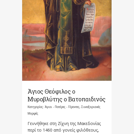
Άγιος Θεόφιλος ο
Μυροβλύτης ο Βατοπαιδινός
Κατηγορίες:
Άγιοι - Πατέρες - Γέροντες
,
Συναξαριακές
Μορφές
Γεννήθηκε στη Ζίχνη της Μακεδονίας
περί το 1460 από γονείς φιλόθεους,