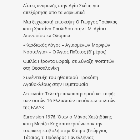
Λίστες αναμονής στην Αγία Σκέπη για
απεξάρτηση απο τα ναρκωτικά
Μια ξεχωριστή επίσκεψη: Ο Γιώργος Τσιάκκας
και η Χριστίνα Παυλίδου στην Ι.Μ. Αγίου
Διονυσίου εν Ολύμπω
«Καρδιακός Λόγος – Αγιασμένων Μορφών
Νοσταλγία» – Ο Άγιος Παΐσιος (Β’ μέρος)
Ομιλία Γέροντα Εφραίμ σε Σύναξη Φοιτητών
στη Θεσσαλονίκη
Συνέντευξη του ηθοποιού Προκόπη
Αγαθοκλέους στην Πεμπτουσία
Λευκωσία: Τελετή επαναπατρισμού και ταφής
των οστών 16 Ελλαδιτών πεσόντων οπλιτών
της ΕΛΔΥΚ
Eurovision 1976. Όταν ο Μάνος Χατζηδάκης
και η Μαρίζα Κοχ κατακεραύνωσαν την
τουρκική εισβολή στην Κύπρο (Γεώργιος
Τάτσιος, τ. Πρόεδρος Πανελλήνιας