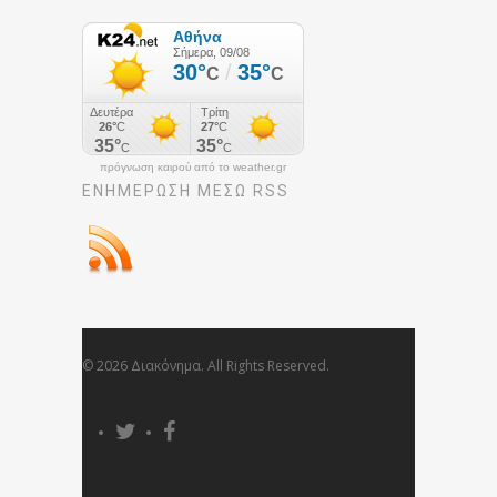
πρόγνωση καιρού από το weather.gr
ΕΝΗΜΈΡΩΣΉ ΜΕΣΩ RSS
© 2026 Διακόνημα. All Rights Reserved.