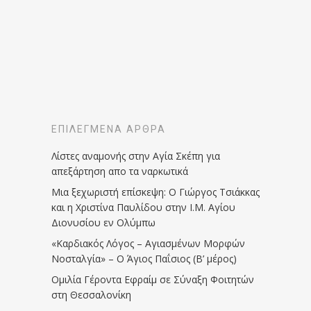
ΕΠΙΛΕΓΜΈΝΑ ΆΡΘΡΑ
Λίστες αναμονής στην Αγία Σκέπη για
απεξάρτηση απο τα ναρκωτικά
Μια ξεχωριστή επίσκεψη: Ο Γιώργος Τσιάκκας
και η Χριστίνα Παυλίδου στην Ι.Μ. Αγίου
Διονυσίου εν Ολύμπω
«Καρδιακός Λόγος – Αγιασμένων Μορφών
Νοσταλγία» – Ο Άγιος Παΐσιος (Β’ μέρος)
Ομιλία Γέροντα Εφραίμ σε Σύναξη Φοιτητών
στη Θεσσαλονίκη