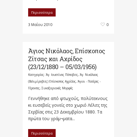
Περισσότερα
3 Μαΐου 2010
0
Άγιος Νικόλαος, Επίσκοπος
Ζίτσας και Αχρίδος
(23/12/1880 – 05/03/1956)
Κατηγορίες:
Άγ. Ιουστίνος Πόποβιτς
,
Άγ. Νικόλαος
(Βελιμίροβιτς) Επίσκοπος Αχρίδος
,
Άγιοι - Πατέρες -
Γέροντες
,
Συναξαριακές Μορφές
Γεννήθηκε από φτωχούς, πολύτεκνους
κι ευσεβείς γονείς στο χωριό Λέλιτς της
Σερβίας στις 23 Δεκεμβρίου 1880. Τα
πρώτα του γράμ¬ματα...
Περισσότερα