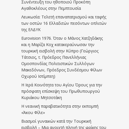
Συνέντευξη του ηθοποιού Προκόπη
Αγαθοκλέους στην Πεμπτουσία
Λευκωσία: Τελετή επαναπατρισμού και ταφής
των οστών 16 Ελλαδιτών πεσόντων οπλιτών
της ΕΛΔΥΚ
Eurovision 1976. Όταν ο Μάνος Χατζηδάκης
και η Μαρίζα Κοχ κατακεραύνωσαν την
τουρκική εισβολή στην Κύπρο (Γεώργιος
Τάτσιος, τ. Πρόεδρος Πανελλήνιας
Ομοσπονδίας Πολιτιστικών Συλλόγων
Μακεδόνων, Πρόεδρος Συνδέσμου Φίλων
Οχυρού Ιστίμπεη)
Η Ιερά Κοινότητα του Αγίου Όρους για την
πρόσφατη επίσκεψη του Πρωθυπουργού
Κυριάκου Μητσοτάκη
Η νεανική παραβατικότητα στην εκπομπή
«Άκου Φίλε»
Βιασμοί γυναικών κατά την Τουρκική
εισβολή – Μια ανοιχτή πληγή της φρίκης του