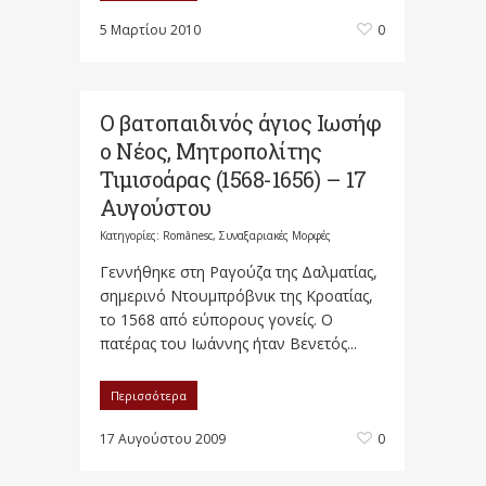
5 Μαρτίου 2010
0
Ο βατοπαιδινός άγιος Ιωσήφ
ο Νέος, Μητροπολίτης
Τιμισοάρας (1568-1656) – 17
Αυγούστου
Κατηγορίες:
Românesc
,
Συναξαριακές Μορφές
Γεννήθηκε στη Ραγούζα της Δαλματίας,
σημερινό Ντουμπρόβνικ της Κροατίας,
το 1568 από εύπορους γονείς. Ο
πατέρας του Ιωάννης ήταν Βενετός...
Περισσότερα
17 Αυγούστου 2009
0