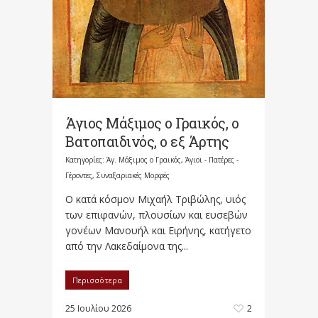
Άγιος Μάξιμος ο Γραικός, ο
Βατοπαιδινός, ο εξ Άρτης
Κατηγορίες:
Άγ. Μάξιμος ο Γραικός
,
Άγιοι - Πατέρες -
Γέροντες
,
Συναξαριακές Μορφές
Ο κατά κόσμον Μιχαήλ Τριβώλης, υιός
των επιφανών, πλουσίων και ευσεβών
γονέων Μανουήλ και Ειρήνης, κατήγετο
από την Λακεδαίμονα της...
Περισσότερα
25 Ιουλίου 2026
2