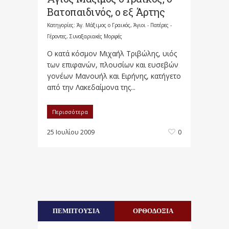
Βατοπαιδινός, ο εξ Άρτης
Κατηγορίες:
Άγ. Μάξιμος ο Γραικός
,
Άγιοι - Πατέρες -
Γέροντες
,
Συναξαριακές Μορφές
Ο κατά κόσμον Μιχαήλ Τριβώλης, υιός
των επιφανών, πλουσίων και ευσεβών
γονέων Μανουήλ και Ειρήνης, κατήγετο
από την Λακεδαίμονα της...
Περισσότερα
25 Ιουλίου 2009
0
ΠΕΜΠΤΟΥΣΙΑ
ΟΡΘΟΔΟΞΙΑ