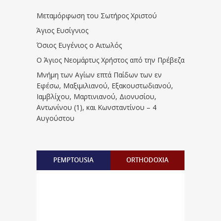
Μεταμόρφωση του Σωτήρος Χριστού
Άγιος Ευσίγνιος
Όσιος Ευγένιος ο Αιτωλός
Ο Άγιος Νεομάρτυς Χρήστος από την Πρέβεζα
Μνήμη των Aγίων επτά Παίδων των εν
Eφέσω, Mαξιμιλιανού, Eξακουστωδιανού,
Iαμβλίχου, Mαρτινιανού, Διονυσίου,
Aντωνίνου (1), και Kωνσταντίνου – 4
Αυγούστου
PEMPTOUSIA
ORTHODOXIA