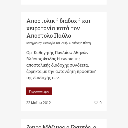
Αποστολική διαδοχή και
χειροτονία κατά τον
Απόστολο Παύλο
Κατηγορίες:
Θεολογία και Ζωή
,
Ορθόδοξη πίστη
Ομ. Καθηγητής Παν/μίου Αθηνών
Βλάσιος Φειδάς Η έννοια της
αποστολικής διαδοχής συνδέεται
άρρηκτα με την αυτονόητη προοπτική
της διαδοχής των...
Περισσότερα
22 Μαΐου 2012
0
Άγιος Μάξιμος ο Γραικός, ο