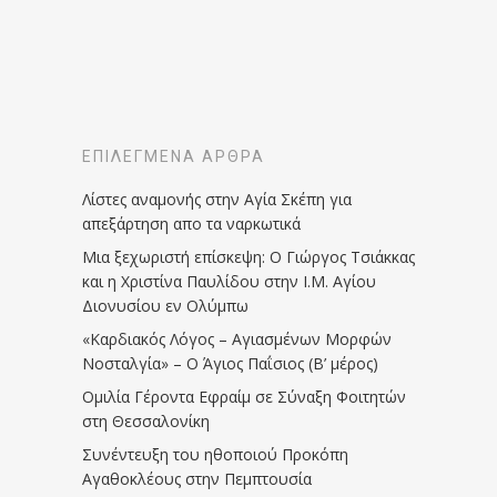
ΕΠΙΛΕΓΜΈΝΑ ΆΡΘΡΑ
Λίστες αναμονής στην Αγία Σκέπη για
απεξάρτηση απο τα ναρκωτικά
Μια ξεχωριστή επίσκεψη: Ο Γιώργος Τσιάκκας
και η Χριστίνα Παυλίδου στην Ι.Μ. Αγίου
Διονυσίου εν Ολύμπω
«Καρδιακός Λόγος – Αγιασμένων Μορφών
Νοσταλγία» – Ο Άγιος Παΐσιος (Β’ μέρος)
Ομιλία Γέροντα Εφραίμ σε Σύναξη Φοιτητών
στη Θεσσαλονίκη
Συνέντευξη του ηθοποιού Προκόπη
Αγαθοκλέους στην Πεμπτουσία