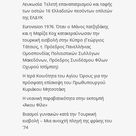
Λευκωσία: Τελετή επαναπατρισμού και ταφής
των οστών 16 Ελλαδιτών πεσόντων οπλιτών
της ΕΛΔΥΚ
Eurovision 1976. Όταν ο Μάνος Χατζηδάκης
και η Μαρίζα Κοχ κατακεραύνωσαν την
τουρκική εισβολή στην Κύπρο (Γεώργιος
Τάτσιος, τ. Πρόεδρος Πανελλήνιας
Ομοσπονδίας Πολιτιστικών Συλλόγων
Μακεδόνων, Πρόεδρος Συνδέσμου Φίλων
Οχυρού Ιστίμπεη)
Η Ιερά Κοινότητα του Αγίου Όρους για την
πρόσφατη επίσκεψη του Πρωθυπουργού
Κυριάκου Μητσοτάκη
Η νεανική παραβατικότητα στην εκπομπή
«Άκου Φίλε»
Βιασμοί γυναικών κατά την Τουρκική
εισβολή – Μια ανοιχτή πληγή της φρίκης του
’74