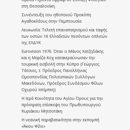
στη Θεσσαλονίκη
Συνέντευξη του ηθοποιού Προκόπη
Αγαθοκλέους στην Πεμπτουσία
Λευκωσία: Τελετή επαναπατρισμού και ταφής
των οστών 16 Ελλαδιτών πεσόντων οπλιτών
της ΕΛΔΥΚ
Eurovision 1976. Όταν ο Μάνος Χατζηδάκης
και η Μαρίζα Κοχ κατακεραύνωσαν την
τουρκική εισβολή στην Κύπρο (Γεώργιος
Τάτσιος, τ. Πρόεδρος Πανελλήνιας
Ομοσπονδίας Πολιτιστικών Συλλόγων
Μακεδόνων, Πρόεδρος Συνδέσμου Φίλων
Οχυρού Ιστίμπεη)
Η Ιερά Κοινότητα του Αγίου Όρους για την
πρόσφατη επίσκεψη του Πρωθυπουργού
Κυριάκου Μητσοτάκη
Η νεανική παραβατικότητα στην εκπομπή
«Άκου Φίλε»