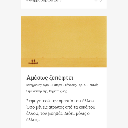
4 Φεβρουαρίου 2017
0
Αμέσως ξεπέφτει
Κατηγορίες:
Άγιοι - Πατέρες - Γέροντες
,
Γέρ. Αιμιλιανός
Σιμωνοπετρίτης
,
Ρήματα ζωής
Ξέφυγε εσύ την αμαρτία του άλλου.
Όσο μένεις άτρωτος από τα κακά του
άλλου, τον βοηθάς. Διότι, μόλις ο
άλλος...