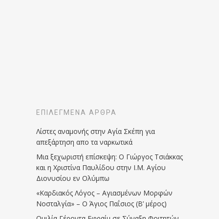
ΕΠΙΛΕΓΜΈΝΑ ΆΡΘΡΑ
Λίστες αναμονής στην Αγία Σκέπη για
απεξάρτηση απο τα ναρκωτικά
Μια ξεχωριστή επίσκεψη: Ο Γιώργος Τσιάκκας
και η Χριστίνα Παυλίδου στην Ι.Μ. Αγίου
Διονυσίου εν Ολύμπω
«Καρδιακός Λόγος – Αγιασμένων Μορφών
Νοσταλγία» – Ο Άγιος Παΐσιος (Β’ μέρος)
Ομιλία Γέροντα Εφραίμ σε Σύναξη Φοιτητών