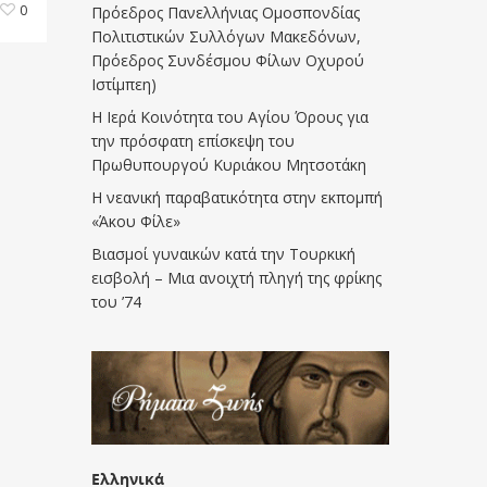
0
Πρόεδρος Πανελλήνιας Ομοσπονδίας
Πολιτιστικών Συλλόγων Μακεδόνων,
Πρόεδρος Συνδέσμου Φίλων Οχυρού
Ιστίμπεη)
Η Ιερά Κοινότητα του Αγίου Όρους για
την πρόσφατη επίσκεψη του
Πρωθυπουργού Κυριάκου Μητσοτάκη
Η νεανική παραβατικότητα στην εκπομπή
«Άκου Φίλε»
Βιασμοί γυναικών κατά την Τουρκική
εισβολή – Μια ανοιχτή πληγή της φρίκης
του ’74
Ελληνικά