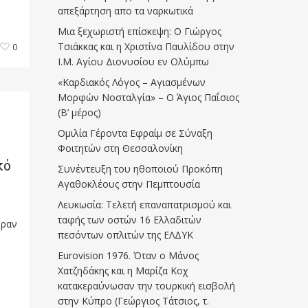
απεξάρτηση απο τα ναρκωτικά
Μια ξεχωριστή επίσκεψη: Ο Γιώργος
Τσιάκκας και η Χριστίνα Παυλίδου στην
0
Ι.Μ. Αγίου Διονυσίου εν Ολύμπω
«Καρδιακός Λόγος – Αγιασμένων
Μορφών Νοσταλγία» – Ο Άγιος Παΐσιος
(Β’ μέρος)
Ομιλία Γέροντα Εφραίμ σε Σύναξη
Φοιτητών στη Θεσσαλονίκη
κό
Συνέντευξη του ηθοποιού Προκόπη
Αγαθοκλέους στην Πεμπτουσία
Λευκωσία: Τελετή επαναπατρισμού και
ταφής των οστών 16 Ελλαδιτών
υραν
πεσόντων οπλιτών της ΕΛΔΥΚ
Eurovision 1976. Όταν ο Μάνος
Χατζηδάκης και η Μαρίζα Κοχ
κατακεραύνωσαν την τουρκική εισβολή
στην Κύπρο (Γεώργιος Τάτσιος, τ.