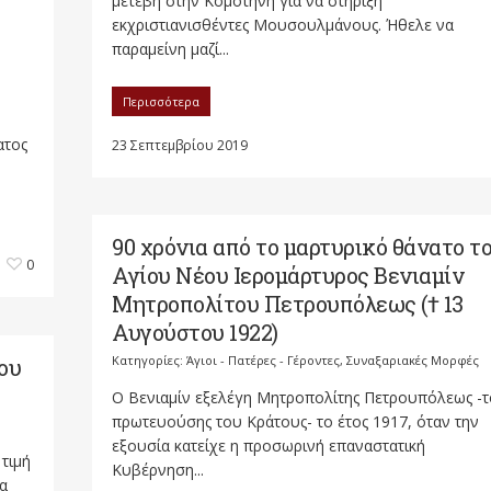
μετέβη στην Κομοτηνή για να στηρίξη
εκχριστιανισθέντες Μουσουλμάνους. Ήθελε να
παραμείνη μαζί...
Περισσότερα
ατος
23 Σεπτεμβρίου 2019
90 χρόνια από το μαρτυρικό θάνατο τ
0
Αγίου Νέου Ιερομάρτυρος Βενιαμίν
Μητροπολίτου Πετρουπόλεως († 13
Αυγούστου 1922)
Κατηγορίες:
Άγιοι - Πατέρες - Γέροντες
,
Συναξαριακές Μορφές
ου
Ο Βενιαμίν εξελέγη Μητροπολίτης Πετρουπόλεως -τ
πρωτευούσης του Κράτους- το έτος 1917, όταν την
εξουσία κατείχε η προσωρινή επαναστατική
τιμή
Κυβέρνηση...
ία