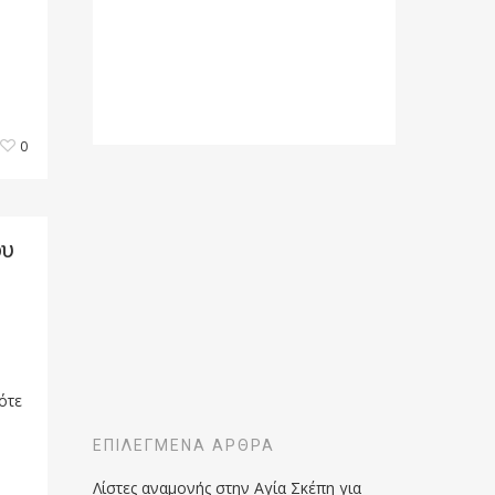
0
ου
ότε
ΕΠΙΛΕΓΜΈΝΑ ΆΡΘΡΑ
Λίστες αναμονής στην Αγία Σκέπη για