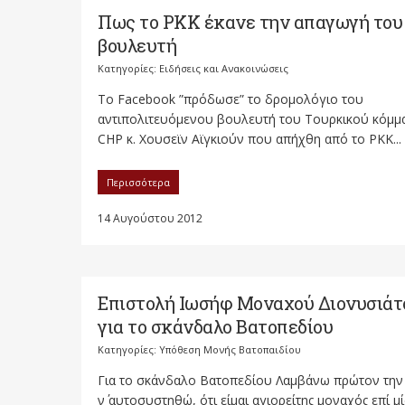
Πως το PKK έκανε την απαγωγή του
βουλευτή
Κατηγορίες:
Ειδήσεις και Ανακοινώσεις
To Facebook ”πρόδωσε” το δρομολόγιο του
αντιπολιτευόμενου βουλευτή του Τουρκικού κόμμ
CHP κ. Χουσεϊν Αϊγκιούν που απήχθη από το ΡΚΚ...
Περισσότερα
14 Αυγούστου 2012
Επιστολή Ιωσήφ Μοναχού Διονυσιάτ
για το σκάνδαλο Βατοπεδίου
Κατηγορίες:
Υπόθεση Μονής Βατοπαιδίου
Για το σκάνδαλο Βατοπεδίου Λαμβάνω πρώτον την 
ν΄ αυτοσυστηθώ, ότι είμαι αγιορείτης μοναχός επί μ