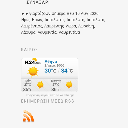
ΣΥΝΑΞΆΡΙ
►►γιορτάζουν σήμερα Δευ 10 Αυγ 2026:
Ηρώ, Ηρων, Ιππόλυτος, Ιππολύτη, Ιππολύτα,
Λαυρέντιος, Λαυρέντης, Λώρα, Λωραίνη,
Λάουρα, Λαυρεντία, Λαυρεντίνα
ΚΑΙΡΟΣ
πρόγνωση καιρού από το weather.gr
ΕΝΗΜΈΡΩΣΉ ΜΕΣΩ RSS