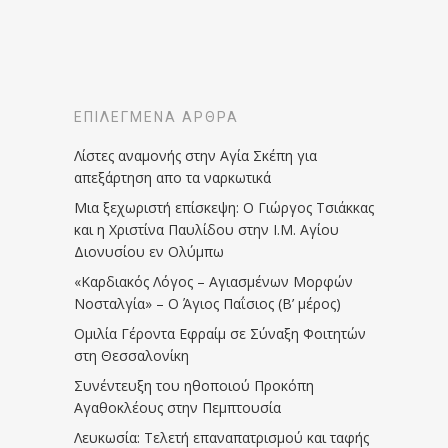
ΕΠΙΛΕΓΜΈΝΑ ΆΡΘΡΑ
Λίστες αναμονής στην Αγία Σκέπη για
απεξάρτηση απο τα ναρκωτικά
Μια ξεχωριστή επίσκεψη: Ο Γιώργος Τσιάκκας
και η Χριστίνα Παυλίδου στην Ι.Μ. Αγίου
Διονυσίου εν Ολύμπω
«Καρδιακός Λόγος – Αγιασμένων Μορφών
Νοσταλγία» – Ο Άγιος Παΐσιος (Β’ μέρος)
Ομιλία Γέροντα Εφραίμ σε Σύναξη Φοιτητών
στη Θεσσαλονίκη
Συνέντευξη του ηθοποιού Προκόπη
Αγαθοκλέους στην Πεμπτουσία
Λευκωσία: Τελετή επαναπατρισμού και ταφής