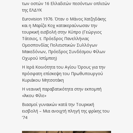
των οστών 16 Ελλαδιτών πεσόντων οπλιτών
της ΕΛΔΥΚ
Eurovision 1976. Όταν ο Μάνος Χατζηδάκης
και η Μαρίζα Κοχ κατακεραύνωσαν την
τουρκική εισβολή στην Κύπρο (Γεώργιος
Τάτσιος, τ. Πρόεδρος Πανελλήνιας
Ομοσπονδίας Πολιτιστικών Συλλόγων
Μακεδόνων, Πρόεδρος Συνδέσμου Φίλων
Οχυρού Ιστίμπεη)
Η Ιερά Κοινότητα του Αγίου Όρους για την
πρόσφατη επίσκεψη του Πρωθυπουργού
Κυριάκου Μητσοτάκη
Η νεανική παραβατικότητα στην εκπομπή
«Άκου Φίλε»
Βιασμοί γυναικών κατά την Τουρκική
εισβολή – Μια ανοιχτή πληγή της φρίκης του
’74