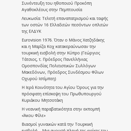
Συνέντευξη του ηθοποιού Προκόπη
Αγαθοκλέους στην Πεμπτουσία
Λευκωσία: Τελετή επαναπατρισμού και ταφής
των οστών 16 Ελλαδιτών πεσόντων οπλιτών
της ΕΛΔΥΚ
Eurovision 1976. Όταν ο Μάνος Χατζηδάκης
και η Μαρίζα Κοχ κατακεραύνωσαν την
τουρκική εισβολή στην Κύπρο (Γεώργιος
Τάτσιος, τ. Πρόεδρος Πανελλήνιας
Ομοσπονδίας Πολιτιστικών Συλλόγων
Μακεδόνων, Πρόεδρος Συνδέσμου Φίλων
Οχυρού Ιστίμπεη)
Η Ιερά Κοινότητα του Αγίου Όρους για την
πρόσφατη επίσκεψη του Πρωθυπουργού
Κυριάκου Μητσοτάκη
Η νεανική παραβατικότητα στην εκπομπή
«Άκου Φίλε»
Βιασμοί γυναικών κατά την Τουρκική
εισβολή – Μια ανοιχτή πληγή της φρίκης του