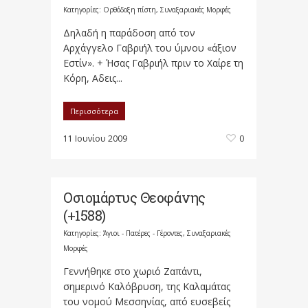
Κατηγορίες:
Ορθόδοξη πίστη
,
Συναξαριακές Μορφές
Δηλαδή η παράδοση από τον
Αρχάγγελο Γαβριήλ του ύμνου «άξιον
Εστίν». + Ήσας Γαβριήλ πριν το Xαίρε τη
Kόρη, Αδεις...
Περισσότερα
11 Ιουνίου 2009
0
Οσιομάρτυς Θεοφάνης
(+1588)
Κατηγορίες:
Άγιοι - Πατέρες - Γέροντες
,
Συναξαριακές
Μορφές
Γεννήθηκε στο χωριό Ζαπάντι,
σημερινό Καλόβρυση, της Καλαμάτας
του νομού Μεσσηνίας, από ευσεβείς