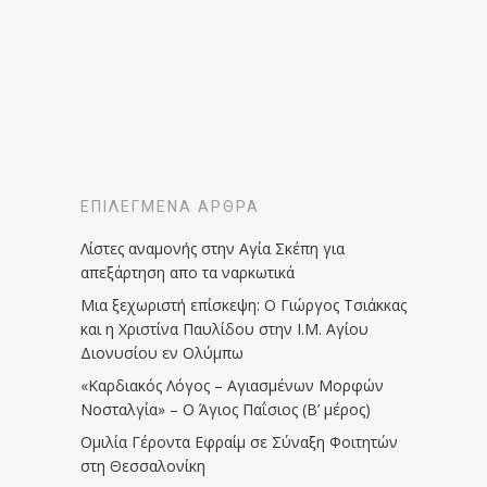
ΕΠΙΛΕΓΜΈΝΑ ΆΡΘΡΑ
Λίστες αναμονής στην Αγία Σκέπη για
απεξάρτηση απο τα ναρκωτικά
Μια ξεχωριστή επίσκεψη: Ο Γιώργος Τσιάκκας
και η Χριστίνα Παυλίδου στην Ι.Μ. Αγίου
Διονυσίου εν Ολύμπω
«Καρδιακός Λόγος – Αγιασμένων Μορφών
Νοσταλγία» – Ο Άγιος Παΐσιος (Β’ μέρος)
Ομιλία Γέροντα Εφραίμ σε Σύναξη Φοιτητών
στη Θεσσαλονίκη