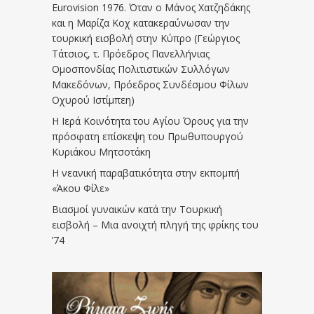
Eurovision 1976. Όταν ο Μάνος Χατζηδάκης
και η Μαρίζα Κοχ κατακεραύνωσαν την
τουρκική εισβολή στην Κύπρο (Γεώργιος
Τάτσιος, τ. Πρόεδρος Πανελλήνιας
Ομοσπονδίας Πολιτιστικών Συλλόγων
Μακεδόνων, Πρόεδρος Συνδέσμου Φίλων
Οχυρού Ιστίμπεη)
Η Ιερά Κοινότητα του Αγίου Όρους για την
πρόσφατη επίσκεψη του Πρωθυπουργού
Κυριάκου Μητσοτάκη
Η νεανική παραβατικότητα στην εκπομπή
«Άκου Φίλε»
Βιασμοί γυναικών κατά την Τουρκική
εισβολή – Μια ανοιχτή πληγή της φρίκης του
’74