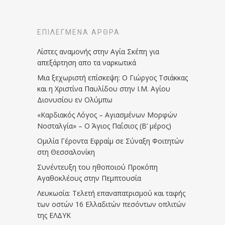
ΕΠΙΛΕΓΜΈΝΑ ΆΡΘΡΑ
Λίστες αναμονής στην Αγία Σκέπη για
απεξάρτηση απο τα ναρκωτικά
Μια ξεχωριστή επίσκεψη: Ο Γιώργος Τσιάκκας
και η Χριστίνα Παυλίδου στην Ι.Μ. Αγίου
Διονυσίου εν Ολύμπω
«Καρδιακός Λόγος – Αγιασμένων Μορφών
Νοσταλγία» – Ο Άγιος Παΐσιος (Β’ μέρος)
Ομιλία Γέροντα Εφραίμ σε Σύναξη Φοιτητών
στη Θεσσαλονίκη
Συνέντευξη του ηθοποιού Προκόπη
Αγαθοκλέους στην Πεμπτουσία
Λευκωσία: Τελετή επαναπατρισμού και ταφής
των οστών 16 Ελλαδιτών πεσόντων οπλιτών
της ΕΛΔΥΚ