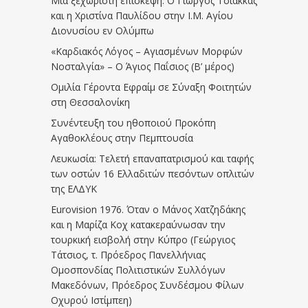
Μια ξεχωριστή επίσκεψη: Ο Γιώργος Τσιάκκας
και η Χριστίνα Παυλίδου στην Ι.Μ. Αγίου
Διονυσίου εν Ολύμπω
«Καρδιακός Λόγος – Αγιασμένων Μορφών
Νοσταλγία» – Ο Άγιος Παΐσιος (Β’ μέρος)
Ομιλία Γέροντα Εφραίμ σε Σύναξη Φοιτητών
στη Θεσσαλονίκη
Συνέντευξη του ηθοποιού Προκόπη
Αγαθοκλέους στην Πεμπτουσία
Λευκωσία: Τελετή επαναπατρισμού και ταφής
των οστών 16 Ελλαδιτών πεσόντων οπλιτών
της ΕΛΔΥΚ
Eurovision 1976. Όταν ο Μάνος Χατζηδάκης
και η Μαρίζα Κοχ κατακεραύνωσαν την
τουρκική εισβολή στην Κύπρο (Γεώργιος
Τάτσιος, τ. Πρόεδρος Πανελλήνιας
Ομοσπονδίας Πολιτιστικών Συλλόγων
Μακεδόνων, Πρόεδρος Συνδέσμου Φίλων
Οχυρού Ιστίμπεη)