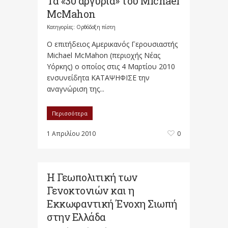
Τα «30 αργύρια» του Michael
McMahon
Κατηγορίες:
Ορθόδοξη πίστη
Ο επιτήδειος Αμερικανός Γερουσιαστής
Michael McMahon (περιοχής Νέας
Υόρκης) ο οποίος στις 4 Μαρτίου 2010
ενσυνείδητα ΚΑΤΑΨΗΦΙΣΕ την
αναγνώριση της...
Περισσότερα
1 Απριλίου 2010
0
Η Γεωπολιτική των
Γενοκτονιών και η
Εκκωφαντική Ένοχη Σιωπή
στην Ελλάδα