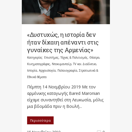
«Δυστυχώς, η ιστορία δεν
ήταν δίκαιη απέναντι στις
γυναίκες της Αρμενίας»
Κατηγορίες:
Επιστήμες, Τέχνες & Πολιτισμός
,
Θέατρο,
Κινηματογράφος, Ντοκυμανταίρ, TV και Διαδίκτυο
,
Ιστορία, Αρχαιολογία, Παλαιογραφία, Στρατιωτικά &
Εθνικά θέματα
Πέμπτη 14 Νοεμβρίου 2019 Με τον
αρμένικης καταγωγής Bared Maronian
είχαμε συναντηθεί στη Λευκωσία, μόλις
μια βδομάδα πριν η Βουλή...
Περισσότερα