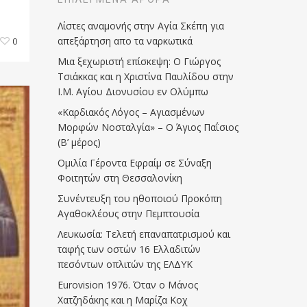
Λίστες αναμονής στην Αγία Σκέπη για
απεξάρτηση απο τα ναρκωτικά
0
Μια ξεχωριστή επίσκεψη: Ο Γιώργος
Τσιάκκας και η Χριστίνα Παυλίδου στην
Ι.Μ. Αγίου Διονυσίου εν Ολύμπω
«Καρδιακός Λόγος – Αγιασμένων
Μορφών Νοσταλγία» – Ο Άγιος Παΐσιος
(Β’ μέρος)
Ομιλία Γέροντα Εφραίμ σε Σύναξη
Φοιτητών στη Θεσσαλονίκη
Συνέντευξη του ηθοποιού Προκόπη
Αγαθοκλέους στην Πεμπτουσία
Λευκωσία: Τελετή επαναπατρισμού και
ταφής των οστών 16 Ελλαδιτών
πεσόντων οπλιτών της ΕΛΔΥΚ
Eurovision 1976. Όταν ο Μάνος
Χατζηδάκης και η Μαρίζα Κοχ