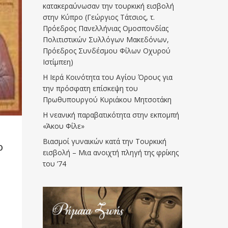
κατακεραύνωσαν την τουρκική εισβολή
στην Κύπρο (Γεώργιος Τάτσιος, τ.
Πρόεδρος Πανελλήνιας Ομοσπονδίας
Πολιτιστικών Συλλόγων Μακεδόνων,
Πρόεδρος Συνδέσμου Φίλων Οχυρού
Ιστίμπεη)
Η Ιερά Κοινότητα του Αγίου Όρους για
την πρόσφατη επίσκεψη του
Πρωθυπουργού Κυριάκου Μητσοτάκη
Η νεανική παραβατικότητα στην εκπομπή
«Άκου Φίλε»
Βιασμοί γυναικών κατά την Τουρκική
ο
εισβολή – Μια ανοιχτή πληγή της φρίκης
του ’74