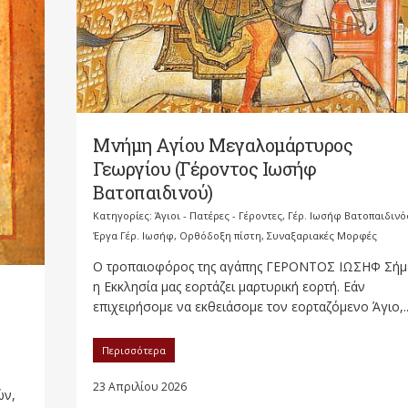
Μνήμη Αγίου Μεγαλομάρτυρος
Γεωργίου (Γέροντος Ιωσήφ
Βατοπαιδινού)
Κατηγορίες:
Άγιοι - Πατέρες - Γέροντες
,
Γέρ. Ιωσήφ Βατοπαιδινό
Έργα Γέρ. Ιωσήφ
,
Ορθόδοξη πίστη
,
Συναξαριακές Μορφές
Ο τροπαιοφόρος της αγάπης ΓΕΡΟΝΤΟΣ ΙΩΣΗΦ Σήμ
η Εκκλησία μας εορτάζει μαρτυρική εορτή. Εάν
επιχειρήσομε να εκθειάσομε τον εορταζόμενο Άγιο,..
Περισσότερα
23 Απριλίου 2026
ών,