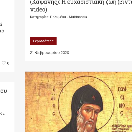
(Καψάνης): Η ευχαριστιακή ζωή (βίντ
video)
Κατηγορίες:
Πολυμέσα - Multimedia
ά
υτό
Περισσότερα
21 Φεβρουαρίου 2020
0
ίου
νός
,