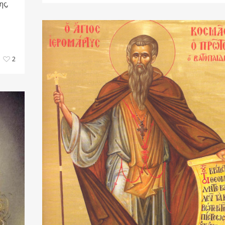
ης,
2