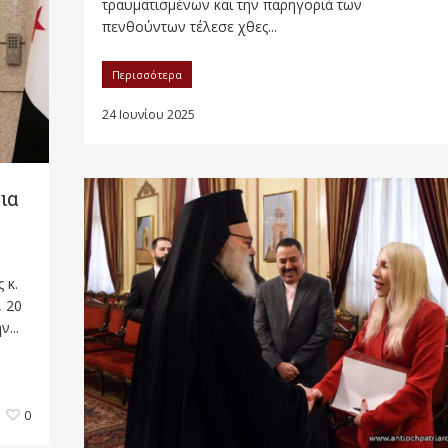
τραυματισμένων και την παρηγοριά των
πενθούντων τέλεσε χθες...
Περισσότερα
24 Ιουνίου 2025
ια
 κ.
 20
...
0