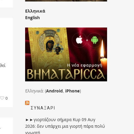
Ελληνικά
English
θεί
Ελληνικά: (
Android
,
iPhone
)
0
ΣΥΝΑΞΆΡΙ
►►γιορτάζουν σήμερα Κυρ 09 Αυγ
α
2026: δεν υπάρχει μια γιορτή πάρα πολύ
γνωστή