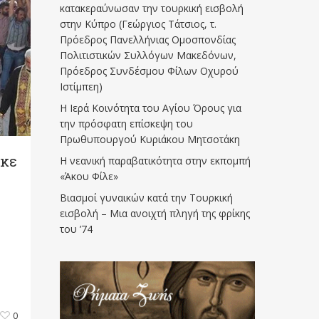
κατακεραύνωσαν την τουρκική εισβολή
στην Κύπρο (Γεώργιος Τάτσιος, τ.
Πρόεδρος Πανελλήνιας Ομοσπονδίας
Πολιτιστικών Συλλόγων Μακεδόνων,
Πρόεδρος Συνδέσμου Φίλων Οχυρού
Ιστίμπεη)
Η Ιερά Κοινότητα του Αγίου Όρους για
την πρόσφατη επίσκεψη του
Πρωθυπουργού Κυριάκου Μητσοτάκη
ηκε
Η νεανική παραβατικότητα στην εκπομπή
«Άκου Φίλε»
Βιασμοί γυναικών κατά την Τουρκική
εισβολή – Μια ανοιχτή πληγή της φρίκης
του ’74
ό
0