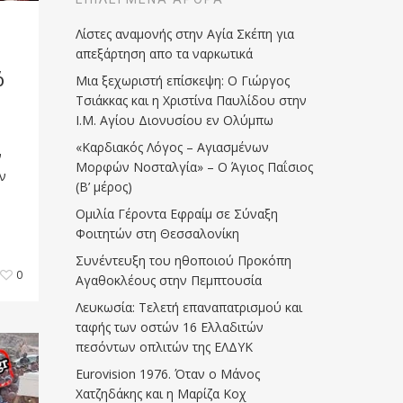
Λίστες αναμονής στην Αγία Σκέπη για
απεξάρτηση απο τα ναρκωτικά
ό
Μια ξεχωριστή επίσκεψη: Ο Γιώργος
Τσιάκκας και η Χριστίνα Παυλίδου στην
Ι.Μ. Αγίου Διονυσίου εν Ολύμπω
«Καρδιακός Λόγος – Αγιασμένων
ν
Μορφών Νοσταλγία» – Ο Άγιος Παΐσιος
ην
(Β’ μέρος)
Ομιλία Γέροντα Εφραίμ σε Σύναξη
Φοιτητών στη Θεσσαλονίκη
Συνέντευξη του ηθοποιού Προκόπη
0
Αγαθοκλέους στην Πεμπτουσία
Λευκωσία: Τελετή επαναπατρισμού και
ταφής των οστών 16 Ελλαδιτών
πεσόντων οπλιτών της ΕΛΔΥΚ
Eurovision 1976. Όταν ο Μάνος
Χατζηδάκης και η Μαρίζα Κοχ