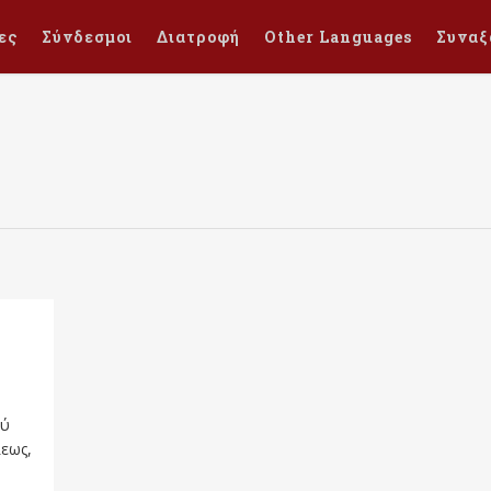
ες
Σύνδεσμοι
Διατροφή
Other Languages
Συναξ
ού
λεως,