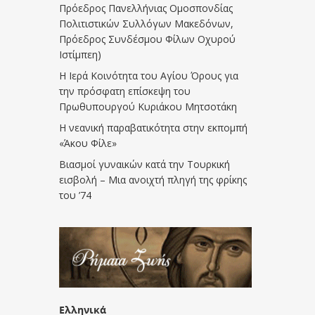
Πρόεδρος Πανελλήνιας Ομοσπονδίας
Πολιτιστικών Συλλόγων Μακεδόνων,
Πρόεδρος Συνδέσμου Φίλων Οχυρού
Ιστίμπεη)
Η Ιερά Κοινότητα του Αγίου Όρους για
την πρόσφατη επίσκεψη του
Πρωθυπουργού Κυριάκου Μητσοτάκη
Η νεανική παραβατικότητα στην εκπομπή
«Άκου Φίλε»
Βιασμοί γυναικών κατά την Τουρκική
εισβολή – Μια ανοιχτή πληγή της φρίκης
του ’74
Ελληνικά