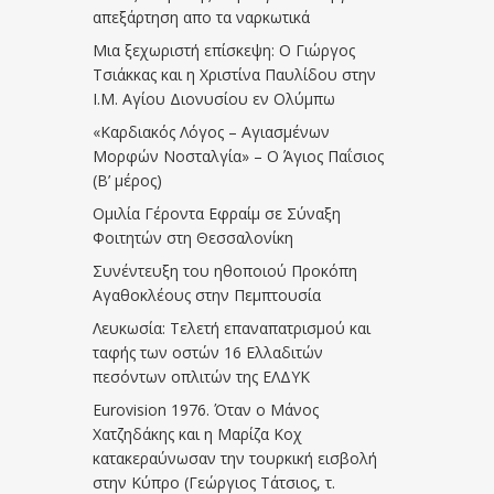
απεξάρτηση απο τα ναρκωτικά
Μια ξεχωριστή επίσκεψη: Ο Γιώργος
Τσιάκκας και η Χριστίνα Παυλίδου στην
Ι.Μ. Αγίου Διονυσίου εν Ολύμπω
«Καρδιακός Λόγος – Αγιασμένων
Μορφών Νοσταλγία» – Ο Άγιος Παΐσιος
(Β’ μέρος)
Ομιλία Γέροντα Εφραίμ σε Σύναξη
Φοιτητών στη Θεσσαλονίκη
Συνέντευξη του ηθοποιού Προκόπη
Αγαθοκλέους στην Πεμπτουσία
Λευκωσία: Τελετή επαναπατρισμού και
ταφής των οστών 16 Ελλαδιτών
πεσόντων οπλιτών της ΕΛΔΥΚ
Eurovision 1976. Όταν ο Μάνος
Χατζηδάκης και η Μαρίζα Κοχ
κατακεραύνωσαν την τουρκική εισβολή
στην Κύπρο (Γεώργιος Τάτσιος, τ.