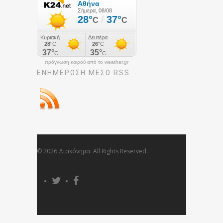
πρόγνωση καιρού από το weather.gr
ΕΝΗΜΈΡΩΣΉ ΜΕΣΩ RSS
© 2026 Διακόνημα. All Rights Reserved.