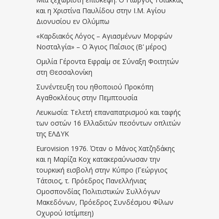
και η Χριστίνα Παυλίδου στην Ι.Μ. Αγίου
Διονυσίου εν Ολύμπω
«Καρδιακός Λόγος – Αγιασμένων Μορφών
Νοσταλγία» – Ο Άγιος Παΐσιος (Β’ μέρος)
Ομιλία Γέροντα Εφραίμ σε Σύναξη Φοιτητών
στη Θεσσαλονίκη
Συνέντευξη του ηθοποιού Προκόπη
Αγαθοκλέους στην Πεμπτουσία
Λευκωσία: Τελετή επαναπατρισμού και ταφής
των οστών 16 Ελλαδιτών πεσόντων οπλιτών
της ΕΛΔΥΚ
Eurovision 1976. Όταν ο Μάνος Χατζηδάκης
και η Μαρίζα Κοχ κατακεραύνωσαν την
τουρκική εισβολή στην Κύπρο (Γεώργιος
Τάτσιος, τ. Πρόεδρος Πανελλήνιας
Ομοσπονδίας Πολιτιστικών Συλλόγων
Μακεδόνων, Πρόεδρος Συνδέσμου Φίλων
Οχυρού Ιστίμπεη)