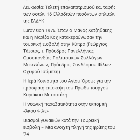
Λευκωσία: Τελετή επαναπατρισμού και ταφής
των οστών 16 Ελλαδιτών πεσόντων οπλιτών
της ΕΛΔΥΚ
Eurovision 1976. Όταν ο Μάνος Χατζηδάκης
και η Μαρίζα Κοχ κατακεραύνωσαν την
τουρκική εισβολή στην Κύπρο (Γεώργιος
Τάτσιος, τ. Πρόεδρος Πανελλήνιας
Ομοσπονδίας Πολιτιστικών Συλλόγων
Μακεδόνων, Πρόεδρος Συνδέσμου Φίλων
Οχυρού Ιστίμπεη)
Η Ιερά Κοινότητα του Αγίου Όρους για την
πρόσφατη επίσκεψη του Πρωθυπουργού
Κυριάκου Μητσοτάκη
Η νεανική παραβατικότητα στην εκπομπή
«Άκου Φίλε»
Βιασμοί γυναικών κατά την Τουρκική
εισβολή – Μια ανοιχτή πληγή της φρίκης του
’74