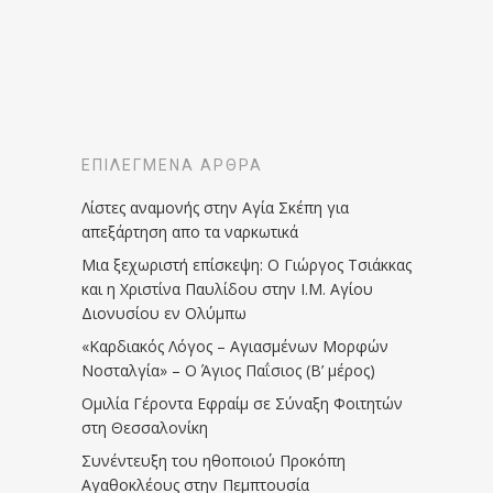
ΕΠΙΛΕΓΜΈΝΑ ΆΡΘΡΑ
Λίστες αναμονής στην Αγία Σκέπη για
απεξάρτηση απο τα ναρκωτικά
Μια ξεχωριστή επίσκεψη: Ο Γιώργος Τσιάκκας
και η Χριστίνα Παυλίδου στην Ι.Μ. Αγίου
Διονυσίου εν Ολύμπω
«Καρδιακός Λόγος – Αγιασμένων Μορφών
Νοσταλγία» – Ο Άγιος Παΐσιος (Β’ μέρος)
Ομιλία Γέροντα Εφραίμ σε Σύναξη Φοιτητών
στη Θεσσαλονίκη
Συνέντευξη του ηθοποιού Προκόπη
Αγαθοκλέους στην Πεμπτουσία