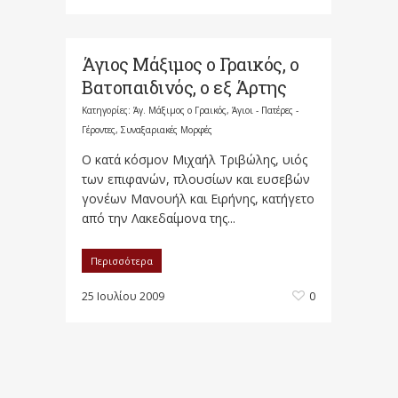
Άγιος Μάξιμος ο Γραικός, ο
Βατοπαιδινός, ο εξ Άρτης
Κατηγορίες:
Άγ. Μάξιμος ο Γραικός
,
Άγιοι - Πατέρες -
Γέροντες
,
Συναξαριακές Μορφές
Ο κατά κόσμον Μιχαήλ Τριβώλης, υιός
των επιφανών, πλουσίων και ευσεβών
γονέων Μανουήλ και Ειρήνης, κατήγετο
από την Λακεδαίμονα της...
Περισσότερα
25 Ιουλίου 2009
0