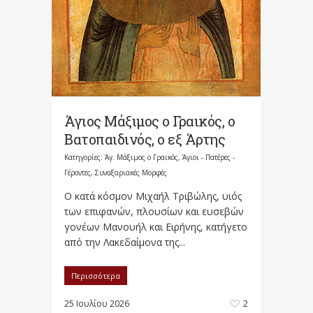
Άγιος Μάξιμος ο Γραικός, ο
Βατοπαιδινός, ο εξ Άρτης
Κατηγορίες:
Άγ. Μάξιμος ο Γραικός
,
Άγιοι - Πατέρες -
Γέροντες
,
Συναξαριακές Μορφές
Ο κατά κόσμον Μιχαήλ Τριβώλης, υιός
των επιφανών, πλουσίων και ευσεβών
γονέων Μανουήλ και Ειρήνης, κατήγετο
από την Λακεδαίμονα της...
Περισσότερα
25 Ιουλίου 2026
2