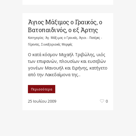
Άγιος Μάξιμος ο Γραικός, ο
Βατοπαιδινός, ο εξ Άρτης
Κατηγορίες:
Άγ. Μάξιμος ο Γραικός
,
Άγιοι - Πατέρες -
Γέροντες
,
Συναξαριακές Μορφές
Ο κατά κόσμον Μιχαήλ Τριβώλης, υιός
των επιφανών, πλουσίων και ευσεβών
γονέων Μανουήλ και Ειρήνης, κατήγετο
από την Λακεδαίμονα της...
Περισσότερα
25 Ιουλίου 2009
0