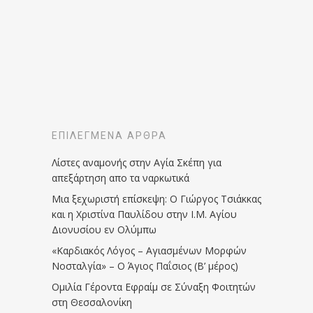
ΕΠΙΛΕΓΜΈΝΑ ΆΡΘΡΑ
Λίστες αναμονής στην Αγία Σκέπη για
απεξάρτηση απο τα ναρκωτικά
Μια ξεχωριστή επίσκεψη: Ο Γιώργος Τσιάκκας
και η Χριστίνα Παυλίδου στην Ι.Μ. Αγίου
Διονυσίου εν Ολύμπω
«Καρδιακός Λόγος – Αγιασμένων Μορφών
Νοσταλγία» – Ο Άγιος Παΐσιος (Β’ μέρος)
Ομιλία Γέροντα Εφραίμ σε Σύναξη Φοιτητών
στη Θεσσαλονίκη