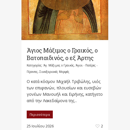
Άγιος Μάξιμος ο Γραικός, ο
Βατοπαιδινός, ο εξ Άρτης
Κατηγορίες:
Άγ. Μάξιμος ο Γραικός
,
Άγιοι - Πατέρες -
Γέροντες
,
Συναξαριακές Μορφές
Ο κατά κόσμον Μιχαήλ Τριβώλης, υιός
των επιφανών, πλουσίων και ευσεβών
γονέων Μανουήλ και Ειρήνης, κατήγετο
από την Λακεδαίμονα της...
Περισσότερα
25 Ιουλίου 2026
2