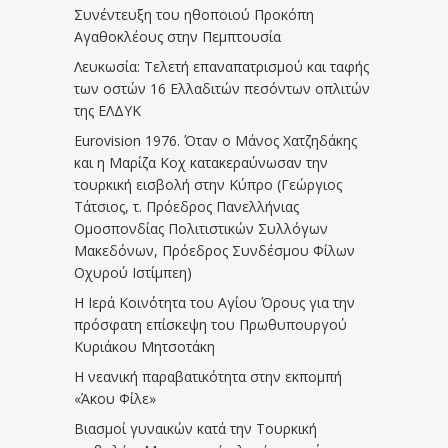
Συνέντευξη του ηθοποιού Προκόπη
Αγαθοκλέους στην Πεμπτουσία
Λευκωσία: Τελετή επαναπατρισμού και ταφής
των οστών 16 Ελλαδιτών πεσόντων οπλιτών
της ΕΛΔΥΚ
Eurovision 1976. Όταν ο Μάνος Χατζηδάκης
και η Μαρίζα Κοχ κατακεραύνωσαν την
τουρκική εισβολή στην Κύπρο (Γεώργιος
Τάτσιος, τ. Πρόεδρος Πανελλήνιας
Ομοσπονδίας Πολιτιστικών Συλλόγων
Μακεδόνων, Πρόεδρος Συνδέσμου Φίλων
Οχυρού Ιστίμπεη)
Η Ιερά Κοινότητα του Αγίου Όρους για την
πρόσφατη επίσκεψη του Πρωθυπουργού
Κυριάκου Μητσοτάκη
Η νεανική παραβατικότητα στην εκπομπή
«Άκου Φίλε»
Βιασμοί γυναικών κατά την Τουρκική