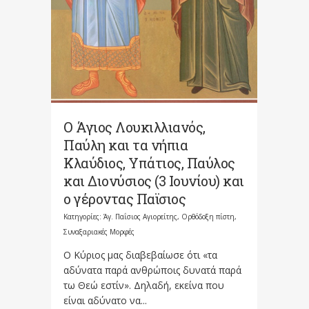
Ο Άγιος Λουκιλλιανός,
Παύλη και τα νήπια
Κλαύδιος, Υπάτιος, Παύλος
και Διονύσιος (3 Ιουνίου) και
ο γέροντας Παϊσιος
Κατηγορίες:
Άγ. Παΐσιος Αγιορείτης
,
Ορθόδοξη πίστη
,
Συναξαριακές Μορφές
Ο Κύριος μας διαβεβαίωσε ότι «τα
αδύνατα παρά ανθρώποις δυνατά παρά
τω Θεώ εστίν». Δηλαδή, εκείνα που
είναι αδύνατο να...