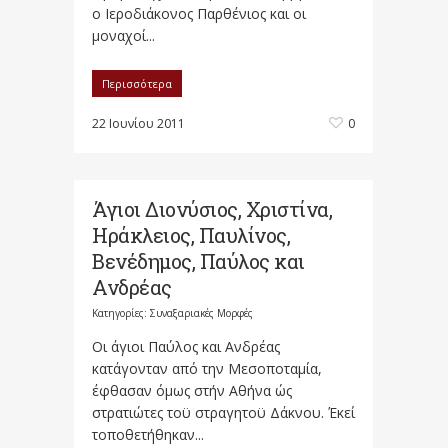
ο Ιεροδιάκονος Παρθένιος και οι
μοναχοί...
Περισσότερα
22 Ιουνίου 2011
0
Άγιοι Διονύσιος, Χριστίνα,
Ηράκλειος, Παυλίνος,
Βενέδημος, Παύλος και
Ανδρέας
Κατηγορίες:
Συναξαριακές Μορφές
Οι άγιοι Παύλος και Ανδρέας
κατάγονταν από την Μεσοποταμία,
έφθασαν όμως στήν Αθήνα ώς
στρατιώτες τοϋ στραγητοϋ Δάκνου. Έκεί
τοποθετήθηκαν...