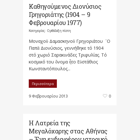
Καθηγούμενος Διονύσιος
Γρηγοριάτης (1904 – 9
Φεβρουαρίου 1977)
Κατηγορίες:
Ορθόδοξη πίστη
Μοναχοῦ Δαμασκηνοῦ Γρηγοριάτου ῾Ο
Παπᾶ Διονύσιος, γεννήθηκε τό 1904
στό χωριό Σαρακινάδες Τριφυλίας. Τό
κοσμικό του ὄνομα ἦτο Εὐστάθιος
Κωνσταντόπουλος...
Περισσότερα
9 Φεβρουαρίου 2013
0
Η Λατρεία της
Μεγαλόχαρης στας Αθήνας
– Ένα ενδιαφέρον ιστορικό