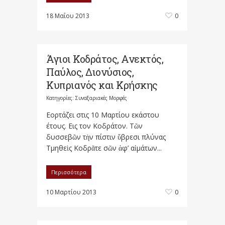
18 Μαΐου 2013
0
Άγιοι Κοδράτος, Ανεκτός,
Παύλος, Διονύσιος,
Κυπριανός και Κρήσκης
Κατηγορίες:
Συναξαριακές Μορφές
Εορτάζει στις 10 Μαρτίου εκάστου
έτους. Eις τον Kοδράτον. Τῶν
δυσσεβῶν τὴν πίστιν ὕβρεσι πλύνας
Τμηθεὶς Κοδρᾶτε σῶν ἀφ’ αἱμάτων...
Περισσότερα
10 Μαρτίου 2013
0