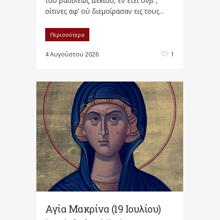
του βασιλέως Δεκίου, εν έτει σνβ΄ ,
οίτινες αφ’ ού διεμοίρασαν εις τους...
Περισσότερα
4 Αυγούστου 2026
1
Αγία Μακρίνα (19 Ιουλίου)