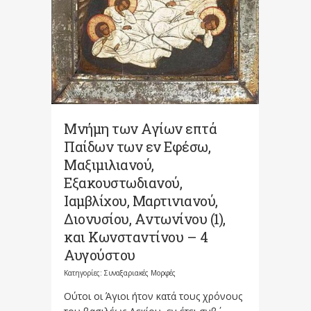
Μνήμη των Aγίων επτά
Παίδων των εν Eφέσω,
Mαξιμιλιανού,
Eξακουστωδιανού,
Iαμβλίχου, Mαρτινιανού,
Διονυσίου, Aντωνίνου (1),
και Kωνσταντίνου – 4
Αυγούστου
Κατηγορίες:
Συναξαριακές Μορφές
Oύτοι οι Άγιοι ήτον κατά τους χρόνους