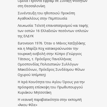
Ομιλία Γέροντα Εφραίμ σε Σύναξη Φοιτητών
στη Θεσσαλονίκη
Συνέντευξη του ηθοποιού Προκόπη
Αγαθοκλέους στην Πεμπτουσία
Λευκωσία: Τελετή επαναπατρισμού και ταφής
των οστών 16 Ελλαδιτών πεσόντων οπλιτών
της ΕΛΔΥΚ
Eurovision 1976. Όταν ο Μάνος Χατζηδάκης
και η Μαρίζα Κοχ κατακεραύνωσαν την
τουρκική εισβολή στην Κύπρο (Γεώργιος
Τάτσιος, τ. Πρόεδρος Πανελλήνιας
Ομοσπονδίας Πολιτιστικών Συλλόγων
Μακεδόνων, Πρόεδρος Συνδέσμου Φίλων
Οχυρού Ιστίμπεη)
Η Ιερά Κοινότητα του Αγίου Όρους για την
πρόσφατη επίσκεψη του Πρωθυπουργού
Κυριάκου Μητσοτάκη
Η νεανική παραβατικότητα στην εκπομπή
«Άκου Φίλε»