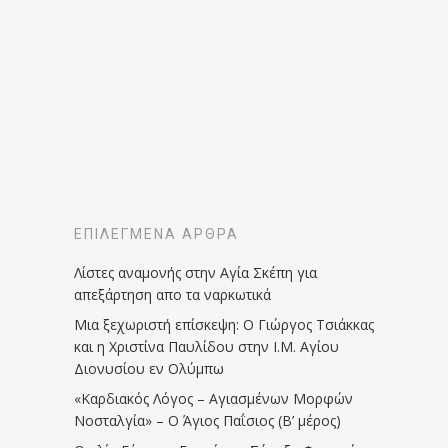
ΕΠΙΛΕΓΜΈΝΑ ΆΡΘΡΑ
Λίστες αναμονής στην Αγία Σκέπη για
απεξάρτηση απο τα ναρκωτικά
Μια ξεχωριστή επίσκεψη: Ο Γιώργος Τσιάκκας
και η Χριστίνα Παυλίδου στην Ι.Μ. Αγίου
Διονυσίου εν Ολύμπω
«Καρδιακός Λόγος – Αγιασμένων Μορφών
Νοσταλγία» – Ο Άγιος Παΐσιος (Β’ μέρος)