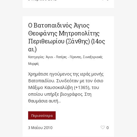
Ο Βατοπαιδινός Άγιος
Θεοφάνης Μητροπολίτης
Περιθεωρίου (Ξάνθης) (14ος
αι.)
Κατηγορίες:
Άγιοι - Πατέρες - Γέροντες
,
Συναξαριακές
Μορφές
Χρημάτισε ηγούμενος της ιεράς μονής
Βατοπαιδίου. Συνδεόταν με τον όσιο
Μάξιμο Καυσοκαλύβη (+1365), του
οποίου υπήρξε βιογράφος. Στη
θαυμάσια αυτή...
Περισσότερα
3 Μαΐου 2010
0