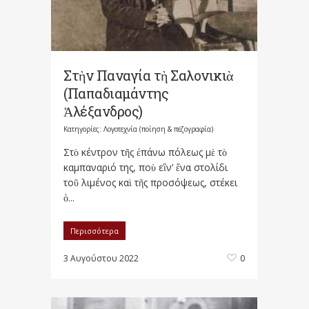
Στὴν Παναγία τὴ Σαλονικιὰ
(Παπαδιαμάντης
Ἀλέξανδρος)
Κατηγορίες:
Λογοτεχνία (ποίηση & πεζογραφία)
Στὸ κέντρον τῆς ἐπάνω πόλεως μὲ τὸ
καμπαναριό της, ποὺ εἲν’ ἕνα στολίδι
τοῦ λιμένος καὶ τῆς προσόψεως, στέκει
ὁ...
Περισσότερα
3 Αυγούστου 2022
0