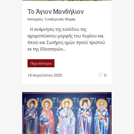
Το Άγιον Μανδήλιον
Κατηγορίες:
Συναξαριακές Μορφές
H ανάμνησις της εισόδου της
αχειροτεύκτου μορφής του Kυρίου και
Θεού και Σωτήρος ημών Iησού Xριστού
εκ της Eδεσσηνών...
Περισσότερα
16 Αυγούστου 2025
0