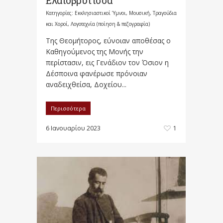
Ελαιοβρύτισσα
Κατηγορίες:
Εκκλησιαστικοί Ύμνοι, Μουσική, Τραγούδια
και Χοροί
,
Λογοτεχνία (ποίηση & πεζογραφία)
Της Θεομήτορος, εύνοιαν αποθέσας ο
Καθηγούμενος της Μονής την
περίστασιν, εις Γενάδιον τον Όσιον η
Δέσποινα φανέρωσε πρόνοιαν
αναδειχθείσα, Δοχείου...
Περισσότερα
6 Ιανουαρίου 2023
1