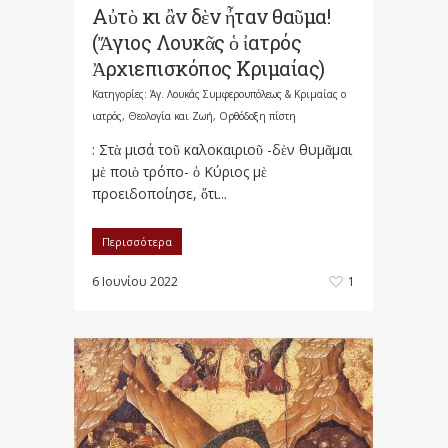
Αὐτὸ κι ἂν δὲν ἦταν θαῦμα!
(Ἄγιος Λουκᾶς ὁ ἰατρός
Ἀρχιεπισκόπος Κριμαίας)
Κατηγορίες:
Άγ. Λουκάς Συμφερουπόλεως & Κριμαίας ο
ιατρός
,
Θεολογία και Ζωή
,
Ορθόδοξη πίστη
: Στὰ μισά τοῦ καλοκαιριοῦ -δὲν θυμᾶμαι
μὲ ποιὸ τρόπο- ὁ Κύριος μὲ
προειδοποίησε, ὅτι...
Περισσότερα
6 Ιουνίου 2022
1