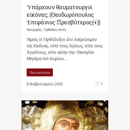
Ὑπάρχουν θαυματουργοὶ
εἰκόνες; (Θεοδωρόπουλος
Ἐπιφάνιος Πρεσβύτερος(+))
Κατηγορίες:
Ορθόδοξη πίστη
Ἡμεῖς οἱ Ὀρθόδοξοι δὲν λατρεύομεν
τὰς Εἰκόνας, οὔτε τοὺς Ἁγίους, οὔτε τοὺς
Ἀγγέλους, οὔτε αὐτὴν τὴν Παναγίαν
Μητέρα τοῦ Κυρίου....
Περισσότερα
8 Φεβρουαρίου 2022
1