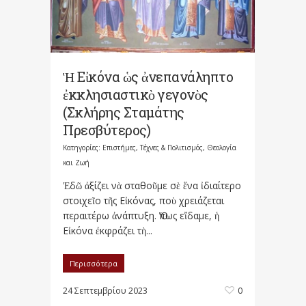
Ἡ Εἰκόνα ὡς ἀνεπανάληπτο
ἐκκλησιαστικὸ γεγονὸς
(Σκλήρης Σταμάτης
Πρεσβύτερος)
Κατηγορίες:
Επιστήμες, Τέχνες & Πολιτισμός
,
Θεολογία
και Ζωή
Ἐδῶ ἀξίζει νὰ σταθοῦμε σὲ ἕνα ἰδιαίτερο
στοιχεῖο τῆς Εἰκόνας, ποὺ χρειάζεται
περαιτέρω ἀνάπτυξη. Ὅπως εἴδαμε, ἡ
Εἰκόνα ἐκφράζει τὴ...
Περισσότερα
24 Σεπτεμβρίου 2023
0