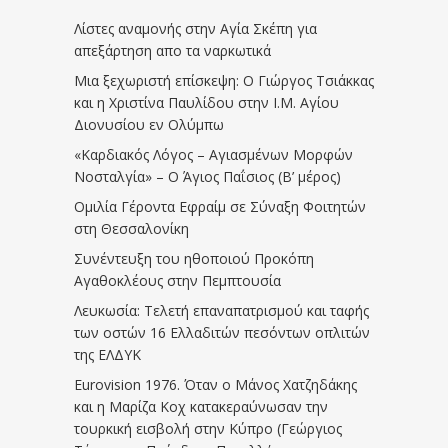
Λίστες αναμονής στην Αγία Σκέπη για
απεξάρτηση απο τα ναρκωτικά
Μια ξεχωριστή επίσκεψη: Ο Γιώργος Τσιάκκας
και η Χριστίνα Παυλίδου στην Ι.Μ. Αγίου
Διονυσίου εν Ολύμπω
«Καρδιακός Λόγος – Αγιασμένων Μορφών
Νοσταλγία» – Ο Άγιος Παΐσιος (Β’ μέρος)
Ομιλία Γέροντα Εφραίμ σε Σύναξη Φοιτητών
στη Θεσσαλονίκη
Συνέντευξη του ηθοποιού Προκόπη
Αγαθοκλέους στην Πεμπτουσία
Λευκωσία: Τελετή επαναπατρισμού και ταφής
των οστών 16 Ελλαδιτών πεσόντων οπλιτών
της ΕΛΔΥΚ
Eurovision 1976. Όταν ο Μάνος Χατζηδάκης
και η Μαρίζα Κοχ κατακεραύνωσαν την
τουρκική εισβολή στην Κύπρο (Γεώργιος