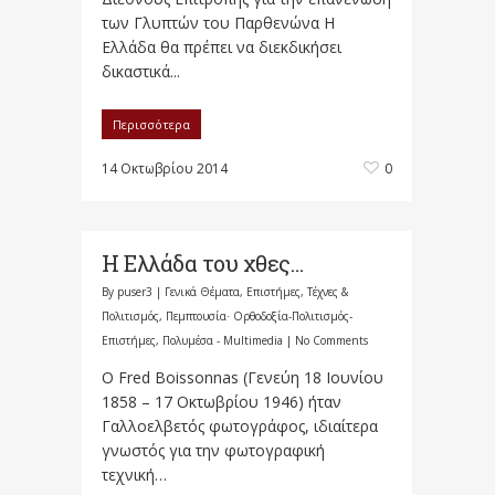
των Γλυπτών του Παρθενώνα Η
Ελλάδα θα πρέπει να διεκδικήσει
δικαστικά...
Περισσότερα
14 Οκτωβρίου 2014
0
Η Ελλάδα του χθες…
By
puser3
|
Γενικά Θέματα
,
Επιστήμες, Τέχνες &
Πολιτισμός
,
Πεμπτουσία· Ορθοδοξία-Πολιτισμός-
Επιστήμες
,
Πολυμέσα - Multimedia
|
No Comments
Ο Fred Boissonnas (Γενεύη 18 Ιουνίου
1858 – 17 Οκτωβρίου 1946) ήταν
Γαλλοελβετός φωτογράφος, ιδιαίτερα
γνωστός για την φωτογραφική
τεχνική…