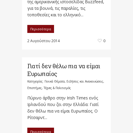
της αμερικανικής ιστοσελίδας Buzzfeed,
για τα βουνά, τις παραλίες, τις
τοποθεσίες και το ελληνικό...
Περισσότερα
2 Αυγούστου 2014
0
​Γιατί δεν θέλω πια να είμαι
Ευρωπαίος
Κατηγορίες:
Γενικά Θέματα
,
Ειδήσεις και Ανακοινώσεις
,
Επιστήμες, Τέχνες & Πολιτισμός
Πύρινο άρθρο στην Irish Times ενός
Ιρλανδού που ζει στην Ελλάδα: Γιατί
δεν θέλω πια να είμαι Ευρωπαίος. O
Ρίτσαρντ...
Περισσότερα