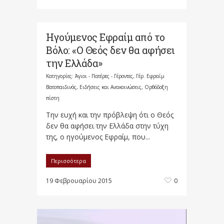
Ηγούμενος Εφραίμ από το
Βόλο: «Ο Θεός δεν θα αφήσει
την Ελλάδα»
Κατηγορίες:
Άγιοι - Πατέρες - Γέροντες
,
Γέρ. Εφραίμ
Βατοπαιδινός
,
Ειδήσεις και Ανακοινώσεις
,
Ορθόδοξη
πίστη
Την ευχή και την πρόβλεψη ότι ο Θεός
δεν θα αφήσει την Ελλάδα στην τύχη
της, ο ηγούμενος Εφραίμ, που...
Περισσότερα
19 Φεβρουαρίου 2015
0