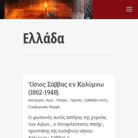
Ελλάδα
‘Oσιος Σάββας εν Καλύμνω
(1862-1948).
Κατηγορίες:
Άγιοι - Πατέρες - Γέροντες
,
Ορθόδοξη πίστη
,
Συναξαριακές Μορφές
Ο φωτεινός αυτός αστέρας της χορείας
των Αγίων , ο Θεοφιλέστατος πατήρ ,
προστάτης της ευσεβούς νήσου
Καλύμνου Σάββας ο...