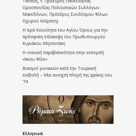
Τάτσιος, τ. Πρόεδρος Πανελλήνιας
Ομοσπονδίας Πολιτιστικών Συλλόγων
Μακεδόνων, Πρόεδρος Συνδέσμου Φίλων
Οχυρού Ιστίμπεη)
Η Ιερά Κοινότητα του Αγίου Όρους για την
πρόσφατη επίσκεψη του Πρωθυπουργού
Κυριάκου Μητσοτάκη
Η νεανική παραβατικότητα στην εκπομπή
«Άκου Φίλε»
Βιασμοί γυναικών κατά την Τουρκική
εισβολή – Μια ανοιχτή πληγή της φρίκης του
’74
Ελληνικά