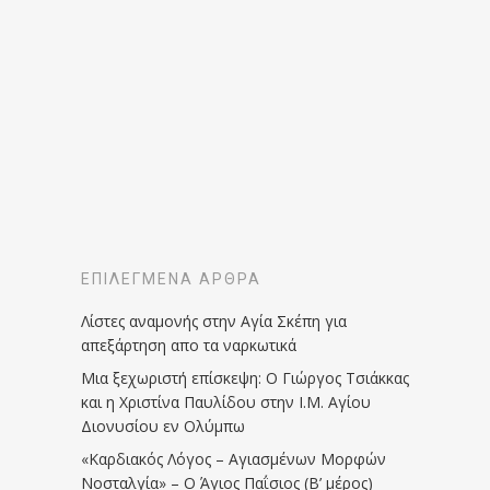
ΕΠΙΛΕΓΜΈΝΑ ΆΡΘΡΑ
Λίστες αναμονής στην Αγία Σκέπη για
απεξάρτηση απο τα ναρκωτικά
Μια ξεχωριστή επίσκεψη: Ο Γιώργος Τσιάκκας
και η Χριστίνα Παυλίδου στην Ι.Μ. Αγίου
Διονυσίου εν Ολύμπω
«Καρδιακός Λόγος – Αγιασμένων Μορφών
Νοσταλγία» – Ο Άγιος Παΐσιος (Β’ μέρος)