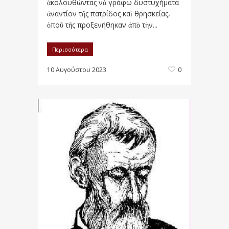
ἀκολουθώντας νὰ γράφω δυστυχήματα
ἀναντίον τῆς πατρίδος καὶ θρησκείας,
ὁποῦ τῆς προξενήθηκαν ἀπὸ τὴν...
Περισσότερα
10 Αυγούστου 2023
0