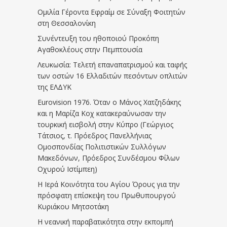
Ομιλία Γέροντα Εφραίμ σε Σύναξη Φοιτητών
στη Θεσσαλονίκη
Συνέντευξη του ηθοποιού Προκόπη
Αγαθοκλέους στην Πεμπτουσία
Λευκωσία: Τελετή επαναπατρισμού και ταφής
των οστών 16 Ελλαδιτών πεσόντων οπλιτών
της ΕΛΔΥΚ
Eurovision 1976. Όταν ο Μάνος Χατζηδάκης
και η Μαρίζα Κοχ κατακεραύνωσαν την
τουρκική εισβολή στην Κύπρο (Γεώργιος
Τάτσιος, τ. Πρόεδρος Πανελλήνιας
Ομοσπονδίας Πολιτιστικών Συλλόγων
Μακεδόνων, Πρόεδρος Συνδέσμου Φίλων
Οχυρού Ιστίμπεη)
Η Ιερά Κοινότητα του Αγίου Όρους για την
πρόσφατη επίσκεψη του Πρωθυπουργού
Κυριάκου Μητσοτάκη
Η νεανική παραβατικότητα στην εκπομπή