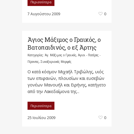
Περισσότερα
7 Αυγούστου 2009
0
Άγιος Μάξιμος ο Γραικός, ο
Βατοπαιδινός, ο εξ Άρτης
Κατηγορίες:
Άγ. Μάξιμος ο Γραικός
,
Άγιοι - Πατέρες -
Γέροντες
,
Συναξαριακές Μορφές
Ο κατά κόσμον Μιχαήλ Τριβώλης, υιός
των επιφανών, πλουσίων και ευσεβών
γονέων Μανουήλ και Ειρήνης, κατήγετο
από την Λακεδαίμονα της...
Περισσότερα
25 Ιουλίου 2009
0