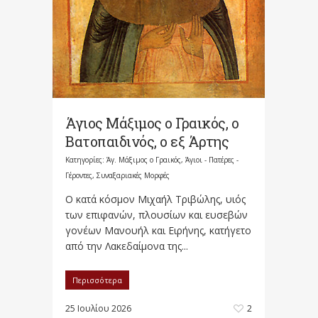
Άγιος Μάξιμος ο Γραικός, ο
Βατοπαιδινός, ο εξ Άρτης
Κατηγορίες:
Άγ. Μάξιμος ο Γραικός
,
Άγιοι - Πατέρες -
Γέροντες
,
Συναξαριακές Μορφές
Ο κατά κόσμον Μιχαήλ Τριβώλης, υιός
των επιφανών, πλουσίων και ευσεβών
γονέων Μανουήλ και Ειρήνης, κατήγετο
από την Λακεδαίμονα της...
Περισσότερα
25 Ιουλίου 2026
2