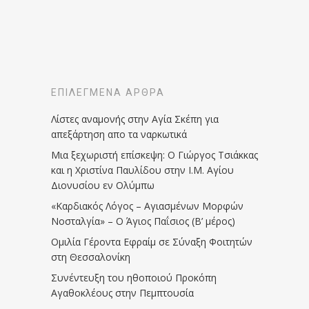
ΕΠΙΛΕΓΜΈΝΑ ΆΡΘΡΑ
Λίστες αναμονής στην Αγία Σκέπη για
απεξάρτηση απο τα ναρκωτικά
Μια ξεχωριστή επίσκεψη: Ο Γιώργος Τσιάκκας
και η Χριστίνα Παυλίδου στην Ι.Μ. Αγίου
Διονυσίου εν Ολύμπω
«Καρδιακός Λόγος – Αγιασμένων Μορφών
Νοσταλγία» – Ο Άγιος Παΐσιος (Β’ μέρος)
Ομιλία Γέροντα Εφραίμ σε Σύναξη Φοιτητών
στη Θεσσαλονίκη
Συνέντευξη του ηθοποιού Προκόπη
Αγαθοκλέους στην Πεμπτουσία