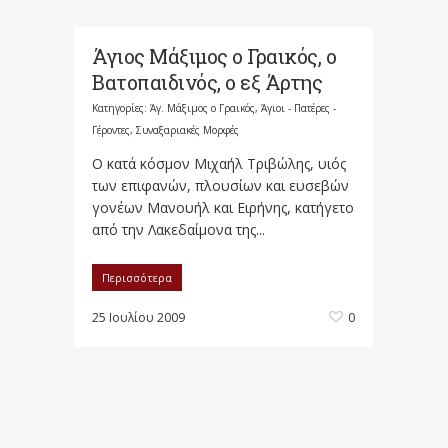
Άγιος Μάξιμος ο Γραικός, ο
Βατοπαιδινός, ο εξ Άρτης
Κατηγορίες:
Άγ. Μάξιμος ο Γραικός
,
Άγιοι - Πατέρες -
Γέροντες
,
Συναξαριακές Μορφές
Ο κατά κόσμον Μιχαήλ Τριβώλης, υιός
των επιφανών, πλουσίων και ευσεβών
γονέων Μανουήλ και Ειρήνης, κατήγετο
από την Λακεδαίμονα της...
Περισσότερα
25 Ιουλίου 2009
0