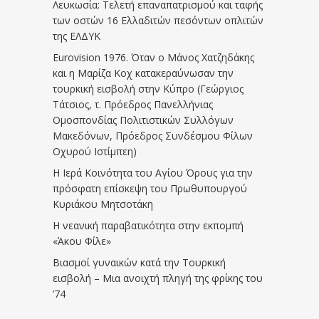
Λευκωσία: Τελετή επαναπατρισμού και ταφής
των οστών 16 Ελλαδιτών πεσόντων οπλιτών
της ΕΛΔΥΚ
Eurovision 1976. Όταν ο Μάνος Χατζηδάκης
και η Μαρίζα Κοχ κατακεραύνωσαν την
τουρκική εισβολή στην Κύπρο (Γεώργιος
Τάτσιος, τ. Πρόεδρος Πανελλήνιας
Ομοσπονδίας Πολιτιστικών Συλλόγων
Μακεδόνων, Πρόεδρος Συνδέσμου Φίλων
Οχυρού Ιστίμπεη)
Η Ιερά Κοινότητα του Αγίου Όρους για την
πρόσφατη επίσκεψη του Πρωθυπουργού
Κυριάκου Μητσοτάκη
Η νεανική παραβατικότητα στην εκπομπή
«Άκου Φίλε»
Βιασμοί γυναικών κατά την Τουρκική
εισβολή – Μια ανοιχτή πληγή της φρίκης του
’74