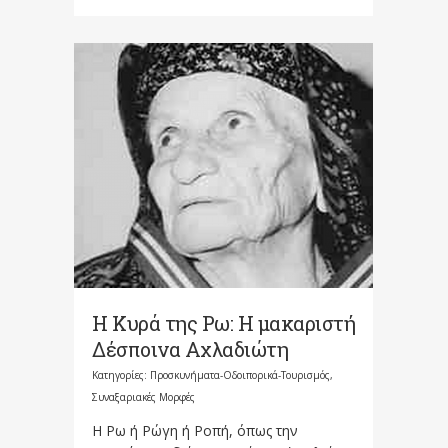
Η Κυρά της Ρω: Η μακαριστή
Δέσποινα Αχλαδιώτη
Κατηγορίες:
Προσκυνήματα-Οδοιπορικά-Τουρισμός
,
Συναξαριακές Μορφές
Η Ρω ή Ρώγη ή Ροπή, όπως την