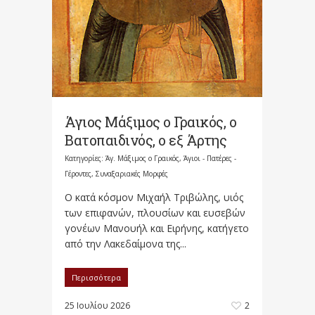
Άγιος Μάξιμος ο Γραικός, ο
Βατοπαιδινός, ο εξ Άρτης
Κατηγορίες:
Άγ. Μάξιμος ο Γραικός
,
Άγιοι - Πατέρες -
Γέροντες
,
Συναξαριακές Μορφές
Ο κατά κόσμον Μιχαήλ Τριβώλης, υιός
των επιφανών, πλουσίων και ευσεβών
γονέων Μανουήλ και Ειρήνης, κατήγετο
από την Λακεδαίμονα της...
Περισσότερα
25 Ιουλίου 2026
2