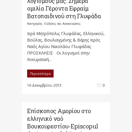
λογισμούς μας: Σήμερα
ομιλία Γέροντα Εφραίμ
Βατοπαιδινού στη Γλυφάδα
Κατηγορίες:
Ειδήσεις και Ανακοινώσεις
Ιερά Μητρόπολις Γλυφάδας, Ελληνικού,
Βούλας, Βουλιαγμένης & Βάρης Ιερός
Ναός Αγίου Νικολάου Γλυφάδας
ΠΡΟΣΚΛΗΣΙΣ Οι λογισμοί στην
πνευματική...
Περισσότερα
16 Δεκεμβρίου 2015
0
Επίσκοπος Αμορίου στο
ελληνικό ναό
Βουκουρεστίου-Episcopul