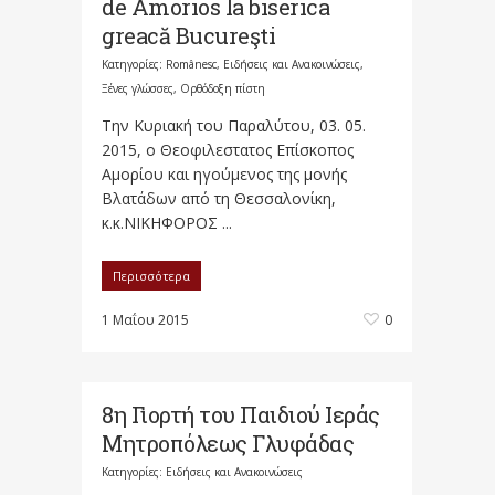
de Amorios la biserica
greacă Bucureşti
Κατηγορίες:
Românesc
,
Ειδήσεις και Ανακοινώσεις
,
Ξένες γλώσσες
,
Ορθόδοξη πίστη
Την Κυριακή του Παραλύτου, 03. 05.
2015, ο Θεοφιλεστατος Επίσκοπος
Αμορίου και ηγούμενος της μονής
Βλατάδων από τη Θεσσαλονίκη,
κ.κ.ΝΙΚΗΦΟΡΟΣ ...
Περισσότερα
1 Μαΐου 2015
0
8η Γιορτή του Παιδιού Ιεράς
Μητροπόλεως Γλυφάδας
Κατηγορίες:
Ειδήσεις και Ανακοινώσεις