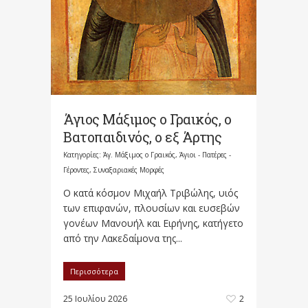
Άγιος Μάξιμος ο Γραικός, ο
Βατοπαιδινός, ο εξ Άρτης
Κατηγορίες:
Άγ. Μάξιμος ο Γραικός
,
Άγιοι - Πατέρες -
Γέροντες
,
Συναξαριακές Μορφές
Ο κατά κόσμον Μιχαήλ Τριβώλης, υιός
των επιφανών, πλουσίων και ευσεβών
γονέων Μανουήλ και Ειρήνης, κατήγετο
από την Λακεδαίμονα της...
Περισσότερα
25 Ιουλίου 2026
2