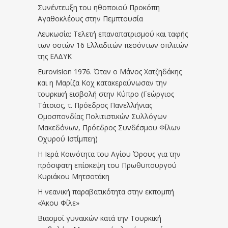
Συνέντευξη του ηθοποιού Προκόπη
Αγαθοκλέους στην Πεμπτουσία
Λευκωσία: Τελετή επαναπατρισμού και ταφής
των οστών 16 Ελλαδιτών πεσόντων οπλιτών
της ΕΛΔΥΚ
Eurovision 1976. Όταν ο Μάνος Χατζηδάκης
και η Μαρίζα Κοχ κατακεραύνωσαν την
τουρκική εισβολή στην Κύπρο (Γεώργιος
Τάτσιος, τ. Πρόεδρος Πανελλήνιας
Ομοσπονδίας Πολιτιστικών Συλλόγων
Μακεδόνων, Πρόεδρος Συνδέσμου Φίλων
Οχυρού Ιστίμπεη)
Η Ιερά Κοινότητα του Αγίου Όρους για την
πρόσφατη επίσκεψη του Πρωθυπουργού
Κυριάκου Μητσοτάκη
Η νεανική παραβατικότητα στην εκπομπή
«Άκου Φίλε»
Βιασμοί γυναικών κατά την Τουρκική