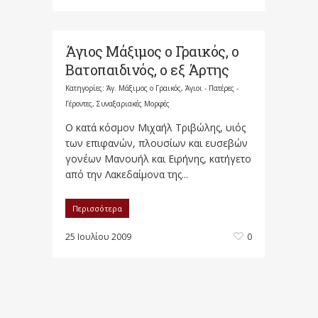
Άγιος Μάξιμος ο Γραικός, ο
Βατοπαιδινός, ο εξ Άρτης
Κατηγορίες:
Άγ. Μάξιμος ο Γραικός
,
Άγιοι - Πατέρες -
Γέροντες
,
Συναξαριακές Μορφές
Ο κατά κόσμον Μιχαήλ Τριβώλης, υιός
των επιφανών, πλουσίων και ευσεβών
γονέων Μανουήλ και Ειρήνης, κατήγετο
από την Λακεδαίμονα της...
Περισσότερα
25 Ιουλίου 2009
0