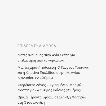
ΕΠΙΛΕΓΜΈΝΑ ΆΡΘΡΑ
Λίστες αναμονής στην Αγία Σκέπη για
απεξάρτηση απο τα ναρκωτικά
Μια ξεχωριστή επίσκεψη: Ο Γιώργος Τσιάκκας
και η Χριστίνα Παυλίδου στην Ι.Μ. Αγίου
Διονυσίου εν Ολύμπω
«Καρδιακός Λόγος – Αγιασμένων Μορφών
Νοσταλγία» – Ο Άγιος Παΐσιος (Β’ μέρος)
Ομιλία Γέροντα Εφραίμ σε Σύναξη Φοιτητών
στη Θεσσαλονίκη