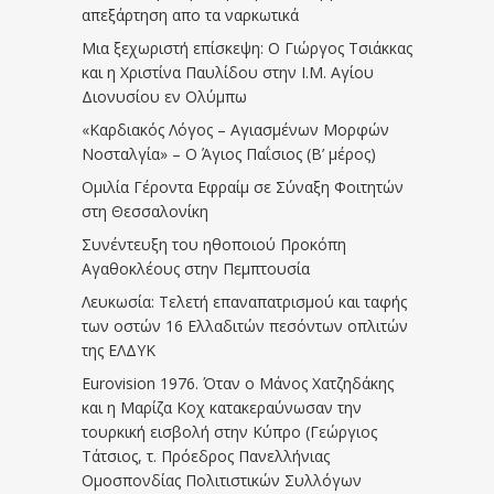
απεξάρτηση απο τα ναρκωτικά
Μια ξεχωριστή επίσκεψη: Ο Γιώργος Τσιάκκας
και η Χριστίνα Παυλίδου στην Ι.Μ. Αγίου
Διονυσίου εν Ολύμπω
«Καρδιακός Λόγος – Αγιασμένων Μορφών
Νοσταλγία» – Ο Άγιος Παΐσιος (Β’ μέρος)
Ομιλία Γέροντα Εφραίμ σε Σύναξη Φοιτητών
στη Θεσσαλονίκη
Συνέντευξη του ηθοποιού Προκόπη
Αγαθοκλέους στην Πεμπτουσία
Λευκωσία: Τελετή επαναπατρισμού και ταφής
των οστών 16 Ελλαδιτών πεσόντων οπλιτών
της ΕΛΔΥΚ
Eurovision 1976. Όταν ο Μάνος Χατζηδάκης
και η Μαρίζα Κοχ κατακεραύνωσαν την
τουρκική εισβολή στην Κύπρο (Γεώργιος
Τάτσιος, τ. Πρόεδρος Πανελλήνιας
Ομοσπονδίας Πολιτιστικών Συλλόγων