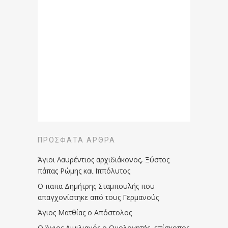
ΠΡΌΣΦΑΤΑ ΆΡΘΡΑ
Άγιοι Λαυρέντιος αρχιδιάκονος, Ξύστος
πάπας Ρώμης και Ιππόλυτος
Ο παπα Δημήτρης Σταμπουλής που
απαγχονίστηκε από τους Γερμανούς
Άγιος Ματθίας ο Απόστολος
Ο Άγιος Αιμιλιανός ο Ομολογητής, επίσκοπος