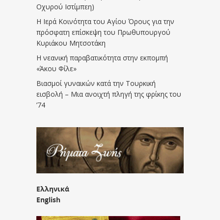
Οχυρού Ιστίμπεη)
Η Ιερά Κοινότητα του Αγίου Όρους για την
πρόσφατη επίσκεψη του Πρωθυπουργού
Κυριάκου Μητσοτάκη
Η νεανική παραβατικότητα στην εκπομπή
«Άκου Φίλε»
Βιασμοί γυναικών κατά την Τουρκική
εισβολή – Μια ανοιχτή πληγή της φρίκης του
’74
Ελληνικά
English