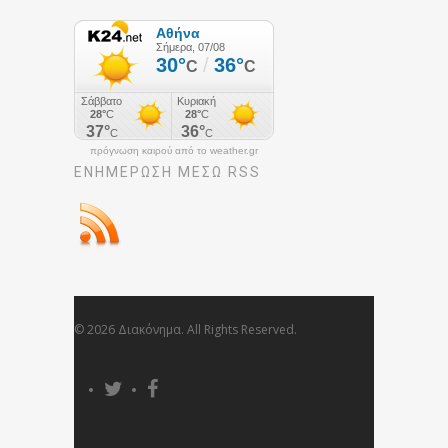
πρόγνωση καιρού από το weather.gr
ΕΝΗΜΈΡΩΣΉ ΜΕΣΩ RSS
© 2026 Διακόνημα. All Rights Reserved.