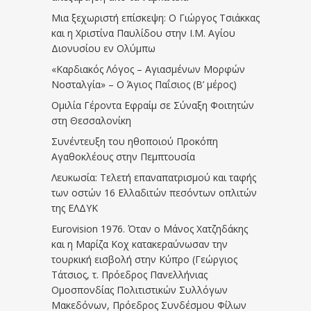
Μια ξεχωριστή επίσκεψη: Ο Γιώργος Τσιάκκας
και η Χριστίνα Παυλίδου στην Ι.Μ. Αγίου
Διονυσίου εν Ολύμπω
«Καρδιακός Λόγος – Αγιασμένων Μορφών
Νοσταλγία» – Ο Άγιος Παΐσιος (Β’ μέρος)
Ομιλία Γέροντα Εφραίμ σε Σύναξη Φοιτητών
στη Θεσσαλονίκη
Συνέντευξη του ηθοποιού Προκόπη
Αγαθοκλέους στην Πεμπτουσία
Λευκωσία: Τελετή επαναπατρισμού και ταφής
των οστών 16 Ελλαδιτών πεσόντων οπλιτών
της ΕΛΔΥΚ
Eurovision 1976. Όταν ο Μάνος Χατζηδάκης
και η Μαρίζα Κοχ κατακεραύνωσαν την
τουρκική εισβολή στην Κύπρο (Γεώργιος
Τάτσιος, τ. Πρόεδρος Πανελλήνιας
Ομοσπονδίας Πολιτιστικών Συλλόγων
Μακεδόνων, Πρόεδρος Συνδέσμου Φίλων