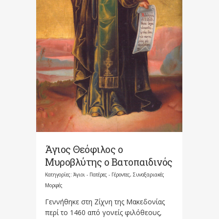
Άγιος Θεόφιλος ο
Μυροβλύτης ο Βατοπαιδινός
Κατηγορίες:
Άγιοι - Πατέρες - Γέροντες
,
Συναξαριακές
Μορφές
Γεννήθηκε στη Ζίχνη της Μακεδονίας
περί το 1460 από γονείς φιλόθεους,