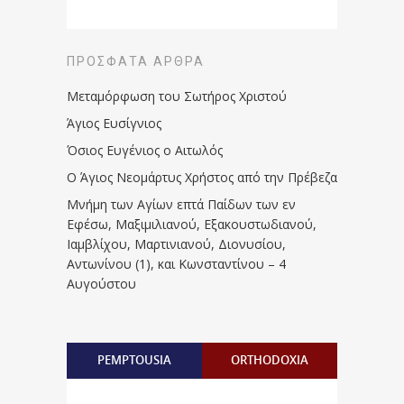
ΠΡΌΣΦΑΤΑ ΆΡΘΡΑ
Μεταμόρφωση του Σωτήρος Χριστού
Άγιος Ευσίγνιος
Όσιος Ευγένιος ο Αιτωλός
Ο Άγιος Νεομάρτυς Χρήστος από την Πρέβεζα
Μνήμη των Aγίων επτά Παίδων των εν
Eφέσω, Mαξιμιλιανού, Eξακουστωδιανού,
Iαμβλίχου, Mαρτινιανού, Διονυσίου,
Aντωνίνου (1), και Kωνσταντίνου – 4
Αυγούστου
PEMPTOUSIA
ORTHODOXIA