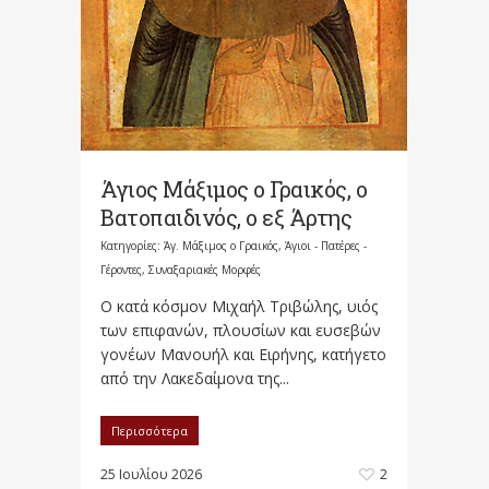
Άγιος Μάξιμος ο Γραικός, ο
Βατοπαιδινός, ο εξ Άρτης
Κατηγορίες:
Άγ. Μάξιμος ο Γραικός
,
Άγιοι - Πατέρες -
Γέροντες
,
Συναξαριακές Μορφές
Ο κατά κόσμον Μιχαήλ Τριβώλης, υιός
των επιφανών, πλουσίων και ευσεβών
γονέων Μανουήλ και Ειρήνης, κατήγετο
από την Λακεδαίμονα της...
Περισσότερα
25 Ιουλίου 2026
2