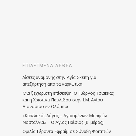
ΕΠΙΛΕΓΜΈΝΑ ΆΡΘΡΑ
Λίστες αναμονής στην Αγία Σκέπη για
απεξάρτηση απο τα ναρκωτικά
Μια ξεχωριστή επίσκεψη: Ο Γιώργος Τσιάκκας
και η Χριστίνα Παυλίδου στην Ι.Μ. Αγίου
Διονυσίου εν Ολύμπω
«Καρδιακός Λόγος – Αγιασμένων Μορφών
Νοσταλγία» – Ο Άγιος Παΐσιος (Β’ μέρος)
Ομιλία Γέροντα Εφραίμ σε Σύναξη Φοιτητών