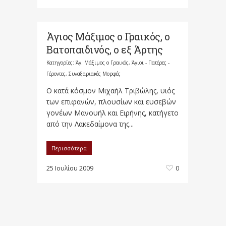
Άγιος Μάξιμος ο Γραικός, ο
Βατοπαιδινός, ο εξ Άρτης
Κατηγορίες:
Άγ. Μάξιμος ο Γραικός
,
Άγιοι - Πατέρες -
Γέροντες
,
Συναξαριακές Μορφές
Ο κατά κόσμον Μιχαήλ Τριβώλης, υιός
των επιφανών, πλουσίων και ευσεβών
γονέων Μανουήλ και Ειρήνης, κατήγετο
από την Λακεδαίμονα της...
Περισσότερα
25 Ιουλίου 2009
0