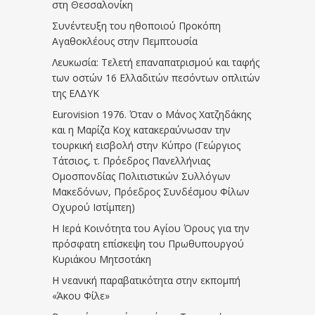
στη Θεσσαλονίκη
Συνέντευξη του ηθοποιού Προκόπη
Αγαθοκλέους στην Πεμπτουσία
Λευκωσία: Τελετή επαναπατρισμού και ταφής
των οστών 16 Ελλαδιτών πεσόντων οπλιτών
της ΕΛΔΥΚ
Eurovision 1976. Όταν ο Μάνος Χατζηδάκης
και η Μαρίζα Κοχ κατακεραύνωσαν την
τουρκική εισβολή στην Κύπρο (Γεώργιος
Τάτσιος, τ. Πρόεδρος Πανελλήνιας
Ομοσπονδίας Πολιτιστικών Συλλόγων
Μακεδόνων, Πρόεδρος Συνδέσμου Φίλων
Οχυρού Ιστίμπεη)
Η Ιερά Κοινότητα του Αγίου Όρους για την
πρόσφατη επίσκεψη του Πρωθυπουργού
Κυριάκου Μητσοτάκη
Η νεανική παραβατικότητα στην εκπομπή
«Άκου Φίλε»