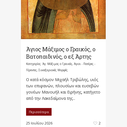
Άγιος Μάξιμος ο Γραικός, ο
Βατοπαιδινός, ο εξ Άρτης
Κατηγορίες:
Άγ. Μάξιμος ο Γραικός
,
Άγιοι - Πατέρες -
Γέροντες
,
Συναξαριακές Μορφές
Ο κατά κόσμον Μιχαήλ Τριβώλης, υιός
των επιφανών, πλουσίων και ευσεβών
γονέων Μανουήλ και Ειρήνης, κατήγετο
από την Λακεδαίμονα της...
Περισσότερα
25 Ιουλίου 2026
2