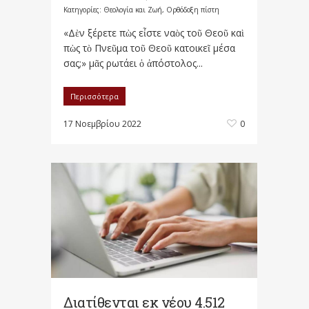
Κατηγορίες:
Θεολογία και Ζωή
,
Ορθόδοξη πίστη
«Δὲν ξέρετε πὼς εἶστε ναὸς τοῦ Θεοῦ καὶ
πὼς τὸ Πνεῦμα τοῦ Θεοῦ κατοικεῖ μέσα
σας;» μᾶς ρωτάει ὁ ἀπόστολος...
Περισσότερα
17 Νοεμβρίου 2022
0
Διατίθενται εκ νέου 4.512