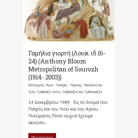
Γαμήλια γιορτή (Λουκ. ιδ 16-
24) (Anthony Bloom
Metropolitan of Sourozh
(1914- 2003))
Κατηγορίες:
Άγιοι - Πατέρες - Γέροντες
,
Θεολογία και
Ζωή
,
Ορθόδοξη πίστη
,
Ορθοδοξία και Ορθοπραξία
24 Δεκεμβρίου 1989 Εις το όνομα του
Πατρός και του Υιού και του Αγίου
Πνεύματος Πόσο συχνά έχουμε
ακούσει...
Περισσότερα