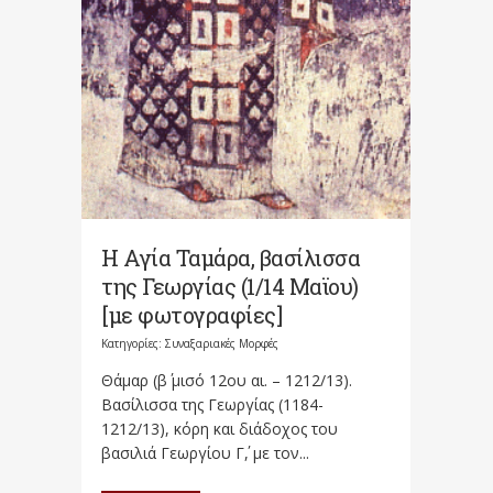
Η Αγία Ταμάρα, βασίλισσα
της Γεωργίας (1/14 Μαϊου)
[με φωτογραφίες]
Κατηγορίες:
Συναξαριακές Μορφές
Θάμαρ (β΄ μισό 12ου αι. – 1212/13).
Βασίλισσα της Γεωργίας (1184-
1212/13), κόρη και διάδοχος του
βασιλιά Γεωργίου Γ΄, με τον...