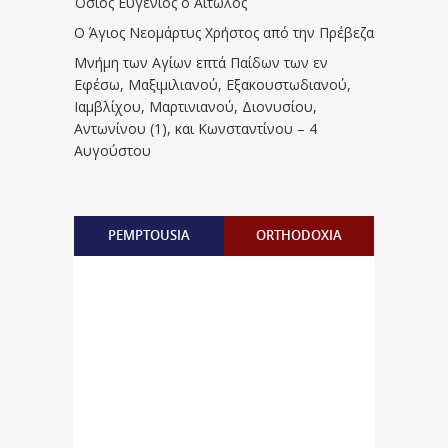
Όσιος Ευγένιος ο Αιτωλός
Ο Άγιος Νεομάρτυς Χρήστος από την Πρέβεζα
Μνήμη των Aγίων επτά Παίδων των εν
Eφέσω, Mαξιμιλιανού, Eξακουστωδιανού,
Iαμβλίχου, Mαρτινιανού, Διονυσίου,
Aντωνίνου (1), και Kωνσταντίνου – 4
Αυγούστου
PEMPTOUSIA
ORTHODOXIA