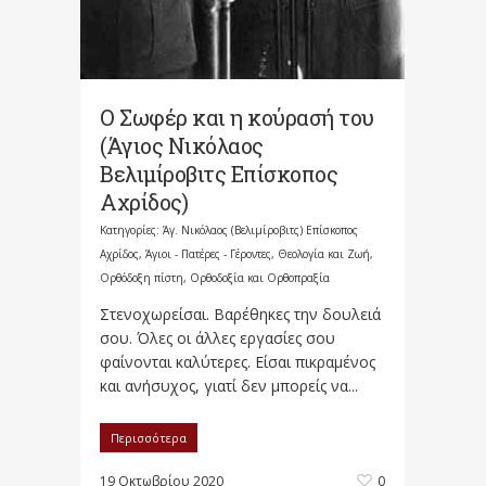
Ο Σωφέρ και η κούρασή του
(Άγιος Νικόλαος
Βελιμίροβιτς Επίσκοπος
Αχρίδος)
Κατηγορίες:
Άγ. Νικόλαος (Βελιμίροβιτς) Επίσκοπος
Αχρίδος
,
Άγιοι - Πατέρες - Γέροντες
,
Θεολογία και Ζωή
,
Ορθόδοξη πίστη
,
Ορθοδοξία και Ορθοπραξία
Στενοχωρείσαι. Βαρέθηκες την δουλειά
σου. Όλες οι άλλες εργασίες σου
φαίνονται καλύτερες. Είσαι πικραμένος
και ανήσυχος, γιατί δεν μπορείς να...
Περισσότερα
19 Οκτωβρίου 2020
0