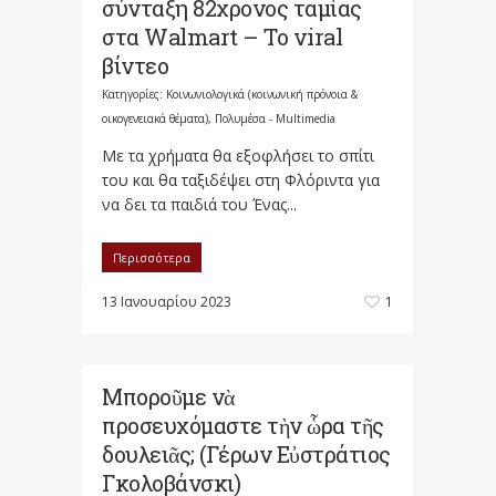
σύνταξη 82χρονος ταμίας
στα Walmart – Το viral
βίντεο
Κατηγορίες:
Κοινωνιολογικά (κοινωνική πρόνοια &
οικογενειακά θέματα)
,
Πολυμέσα - Multimedia
Με τα χρήματα θα εξοφλήσει το σπίτι
του και θα ταξιδέψει στη Φλόριντα για
να δει τα παιδιά του Ένας...
Περισσότερα
13 Ιανουαρίου 2023
1
Μποροῦμε νὰ
προσευχόμαστε τὴν ὧρα τῆς
δουλειᾶς; (Γέρων Εὐστράτιος
Γκολοβάνσκι)