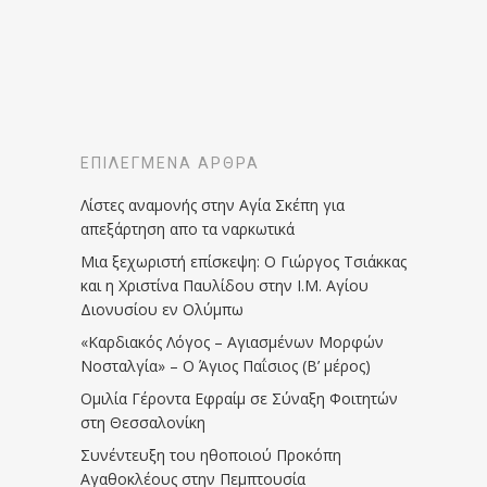
ΕΠΙΛΕΓΜΈΝΑ ΆΡΘΡΑ
Λίστες αναμονής στην Αγία Σκέπη για
απεξάρτηση απο τα ναρκωτικά
Μια ξεχωριστή επίσκεψη: Ο Γιώργος Τσιάκκας
και η Χριστίνα Παυλίδου στην Ι.Μ. Αγίου
Διονυσίου εν Ολύμπω
«Καρδιακός Λόγος – Αγιασμένων Μορφών
Νοσταλγία» – Ο Άγιος Παΐσιος (Β’ μέρος)
Ομιλία Γέροντα Εφραίμ σε Σύναξη Φοιτητών
στη Θεσσαλονίκη
Συνέντευξη του ηθοποιού Προκόπη
Αγαθοκλέους στην Πεμπτουσία