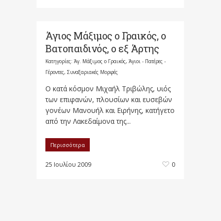
Άγιος Μάξιμος ο Γραικός, ο
Βατοπαιδινός, ο εξ Άρτης
Κατηγορίες:
Άγ. Μάξιμος ο Γραικός
,
Άγιοι - Πατέρες -
Γέροντες
,
Συναξαριακές Μορφές
Ο κατά κόσμον Μιχαήλ Τριβώλης, υιός
των επιφανών, πλουσίων και ευσεβών
γονέων Μανουήλ και Ειρήνης, κατήγετο
από την Λακεδαίμονα της...
Περισσότερα
25 Ιουλίου 2009
0