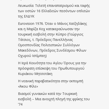
Λευκωσία: Τελετή επαναπατρισμού και ταφής
των οστών 16 Ελλαδιτών πεσόντων οπλιτών
της ΕΛΔΥΚ
Eurovision 1976. Όταν ο Μάνος Χατζηδάκης
και η Μαρίζα Κοχ κατακεραύνωσαν την
τουρκική εισβολή στην Κύπρο (Γεώργιος
Τάτσιος, τ. Πρόεδρος Πανελλήνιας
Ομοσπονδίας Πολιτιστικών Συλλόγων
Μακεδόνων, Πρόεδρος Συνδέσμου Φίλων
Οχυρού Ιστίμπεη)
Η Ιερά Κοινότητα του Αγίου Όρους για την
πρόσφατη επίσκεψη του Πρωθυπουργού
Κυριάκου Μητσοτάκη
Η νεανική παραβατικότητα στην εκπομπή
«Άκου Φίλε»
Βιασμοί γυναικών κατά την Τουρκική
εισβολή – Μια ανοιχτή πληγή της φρίκης του
’74