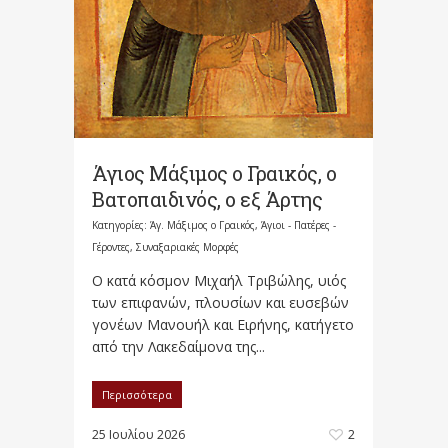
Άγιος Μάξιμος ο Γραικός, ο
Βατοπαιδινός, ο εξ Άρτης
Κατηγορίες:
Άγ. Μάξιμος ο Γραικός
,
Άγιοι - Πατέρες -
Γέροντες
,
Συναξαριακές Μορφές
Ο κατά κόσμον Μιχαήλ Τριβώλης, υιός
των επιφανών, πλουσίων και ευσεβών
γονέων Μανουήλ και Ειρήνης, κατήγετο
από την Λακεδαίμονα της...
Περισσότερα
25 Ιουλίου 2026
2