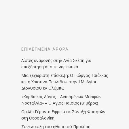
ΕΠΙΛΕΓΜΈΝΑ ΆΡΘΡΑ
Λίστες αναμονής στην Αγία Σκέπη για
απεξάρτηση απο τα ναρκωτικά
Μια ξεχωριστή επίσκεψη: Ο Γιώργος Τσιάκκας
και η Χριστίνα Παυλίδου στην Ι.Μ. Αγίου
Διονυσίου εν Ολύμπω
«Καρδιακός Λόγος – Αγιασμένων Μορφών
Νοσταλγία» – Ο Άγιος Παΐσιος (Β’ μέρος)
Ομιλία Γέροντα Εφραίμ σε Σύναξη Φοιτητών
στη Θεσσαλονίκη
Συνέντευξη του ηθοποιού Προκόπη