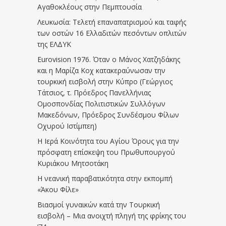
Αγαθοκλέους στην Πεμπτουσία
Λευκωσία: Τελετή επαναπατρισμού και ταφής
των οστών 16 Ελλαδιτών πεσόντων οπλιτών
της ΕΛΔΥΚ
Eurovision 1976. Όταν ο Μάνος Χατζηδάκης
και η Μαρίζα Κοχ κατακεραύνωσαν την
τουρκική εισβολή στην Κύπρο (Γεώργιος
Τάτσιος, τ. Πρόεδρος Πανελλήνιας
Ομοσπονδίας Πολιτιστικών Συλλόγων
Μακεδόνων, Πρόεδρος Συνδέσμου Φίλων
Οχυρού Ιστίμπεη)
Η Ιερά Κοινότητα του Αγίου Όρους για την
πρόσφατη επίσκεψη του Πρωθυπουργού
Κυριάκου Μητσοτάκη
Η νεανική παραβατικότητα στην εκπομπή
«Άκου Φίλε»
Βιασμοί γυναικών κατά την Τουρκική
εισβολή – Μια ανοιχτή πληγή της φρίκης του