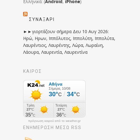
Ελληνικά: (
Android
,
iPhone
)
ΣΥΝΑΞΆΡΙ
►►γιορτάζουν σήμερα Δευ 10 Αυγ 2026:
Ηρώ, Ηρων, Ιππόλυτος, Ιππολύτη, Ιππολύτα,
Λαυρέντιος, Λαυρέντης, Λώρα, Λωραίνη,
Λάουρα, Λαυρεντία, Λαυρεντίνα
ΚΑΙΡΟΣ
πρόγνωση καιρού από το weather.gr
ΕΝΗΜΈΡΩΣΉ ΜΕΣΩ RSS