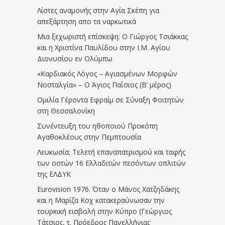
Λίστες αναμονής στην Αγία Σκέπη για
απεξάρτηση απο τα ναρκωτικά
Μια ξεχωριστή επίσκεψη: Ο Γιώργος Τσιάκκας
και η Χριστίνα Παυλίδου στην Ι.Μ. Αγίου
Διονυσίου εν Ολύμπω
«Καρδιακός Λόγος – Αγιασμένων Μορφών
Νοσταλγία» – Ο Άγιος Παΐσιος (Β’ μέρος)
Ομιλία Γέροντα Εφραίμ σε Σύναξη Φοιτητών
στη Θεσσαλονίκη
Συνέντευξη του ηθοποιού Προκόπη
Αγαθοκλέους στην Πεμπτουσία
Λευκωσία: Τελετή επαναπατρισμού και ταφής
των οστών 16 Ελλαδιτών πεσόντων οπλιτών
της ΕΛΔΥΚ
Eurovision 1976. Όταν ο Μάνος Χατζηδάκης
και η Μαρίζα Κοχ κατακεραύνωσαν την
τουρκική εισβολή στην Κύπρο (Γεώργιος
Τάτσιος, τ. Πρόεδρος Πανελλήνιας