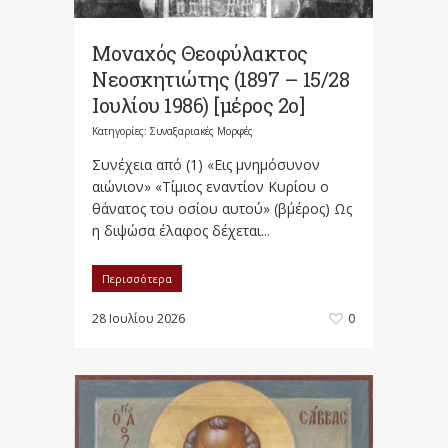
Μοναχός Θεοφύλακτος
Νεοσκητιώτης (1897 – 15/28
Ιουλίου 1986) [μέρος 2ο]
Κατηγορίες:
Συναξαριακές Μορφές
Συνέχεια από (1) «Εις μνημόσυνον
αιώνιον» «Τίμιος εναντίον Κυρίου ο
θάνατος του οσίου αυτού» (β΄μέρος) Ως
η διψώσα έλαφος δέχεται...
Περισσότερα
28 Ιουλίου 2026
0