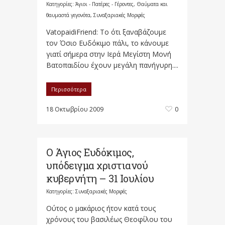
Κατηγορίες:
Άγιοι - Πατέρες - Γέροντες
,
Θαύματα και
θαυμαστά γεγονότα
,
Συναξαριακές Μορφές
VatopaidiFriend: Το ότι ξαναβάζουμε
τον Όσιο Ευδόκιμο πάλι, το κάνουμε
γιατί σήμερα στην Ιερά Μεγίστη Μονή
Βατοπαιδίου έχουν μεγάλη πανήγυρη....
Περισσότερα
18 Οκτωβρίου 2009
0
Ο Άγιος Ευδόκιμος,
υπόδειγμα χριστιανού
κυβερνήτη – 31 Ιουλίου
Κατηγορίες:
Συναξαριακές Μορφές
Oύτος ο μακάριος ήτον κατά τους
χρόνους του βασιλέως Θεοφίλου του