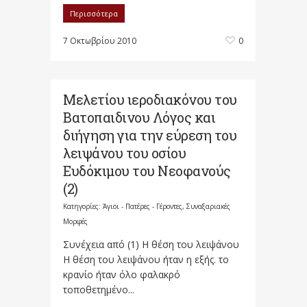
Περισσότερα
7 Οκτωβρίου 2010
0
Μελετίου ιεροδιακόνου του
Βατοπαιδινου Λόγος και
διήγηση για την εύρεση του
λειψάνου του οσίου
Ευδόκιμου του Νεοφανούς
(2)
Κατηγορίες:
Άγιοι - Πατέρες - Γέροντες
,
Συναξαριακές
Μορφές
Συνέχεια από (1) Η θέση του λειψάνου
Η θέση του λειψάνου ήταν η εξής. το
κρανίο ήταν όλο φα­λα­κρό
τοποθετημένο...