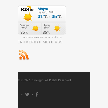
πρόγνωση καιρού από το weather.gr
ΕΝΗΜΈΡΩΣΉ ΜΕΣΩ RSS
© 2026 Διακόνημα. All Rights Reserved.