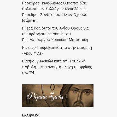
Πρόεδρος Πανελλήνιας Ομοσπονδίας
Πολιτιστικών Συλλόγων Μακεδόνων,
Πρόεδρος Συνδέσμου Φίλων Οχυρού
Ιστίμπεη)
Η Ιερά Κοινότητα του Αγίου Όρους για
την πρόσφατη επίσκεψη του
Πρωθυπουργού Κυριάκου Μητσοτάκη
Η νεανική παραβατικότητα στην εκπομπή
«Άκου Φίλε»
Βιασμοί γυναικών κατά την Τουρκική
εισβολή – Μια ανοιχτή πληγή της φρίκης
του ’74
Ελληνικά