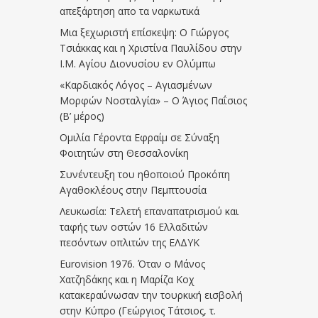
απεξάρτηση απο τα ναρκωτικά
Μια ξεχωριστή επίσκεψη: Ο Γιώργος
Τσιάκκας και η Χριστίνα Παυλίδου στην
Ι.Μ. Αγίου Διονυσίου εν Ολύμπω
«Καρδιακός Λόγος – Αγιασμένων
Μορφών Νοσταλγία» – Ο Άγιος Παΐσιος
(Β’ μέρος)
Ομιλία Γέροντα Εφραίμ σε Σύναξη
Φοιτητών στη Θεσσαλονίκη
Συνέντευξη του ηθοποιού Προκόπη
Αγαθοκλέους στην Πεμπτουσία
Λευκωσία: Τελετή επαναπατρισμού και
ταφής των οστών 16 Ελλαδιτών
πεσόντων οπλιτών της ΕΛΔΥΚ
Eurovision 1976. Όταν ο Μάνος
Χατζηδάκης και η Μαρίζα Κοχ
κατακεραύνωσαν την τουρκική εισβολή
στην Κύπρο (Γεώργιος Τάτσιος, τ.