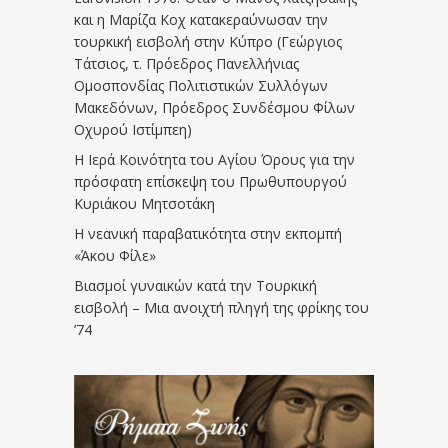
και η Μαρίζα Κοχ κατακεραύνωσαν την
τουρκική εισβολή στην Κύπρο (Γεώργιος
Τάτσιος, τ. Πρόεδρος Πανελλήνιας
Ομοσπονδίας Πολιτιστικών Συλλόγων
Μακεδόνων, Πρόεδρος Συνδέσμου Φίλων
Οχυρού Ιστίμπεη)
Η Ιερά Κοινότητα του Αγίου Όρους για την
πρόσφατη επίσκεψη του Πρωθυπουργού
Κυριάκου Μητσοτάκη
Η νεανική παραβατικότητα στην εκπομπή
«Άκου Φίλε»
Βιασμοί γυναικών κατά την Τουρκική
εισβολή – Μια ανοιχτή πληγή της φρίκης του
’74