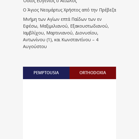
Όσιος Ευγένιος ο Αιτωλός
Ο Άγιος Νεομάρτυς Χρήστος από την Πρέβεζα
Μνήμη των Aγίων επτά Παίδων των εν
Eφέσω, Mαξιμιλιανού, Eξακουστωδιανού,
Iαμβλίχου, Mαρτινιανού, Διονυσίου,
Aντωνίνου (1), και Kωνσταντίνου – 4
Αυγούστου
PEMPTOUSIA
ORTHODOXIA