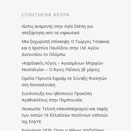
ΕΠΙΛΕΓΜΈΝΑ ΆΡΘΡΑ
Λίστες αναμονής στην Αγία Σκέπη για
απεξάρτηση απο τα ναρκωτικά
Μια ξεχωριστή επίσκεψη: Ο Γιώργος Τσιάκκας
και η Χριστίνα Παυλίδου στην Ι.Μ. Αγίου
Διονυσίου εν Ολύμπω
«Καρδιακός Λόγος – Αγιασμένων Μορφών
Νοσταλγία» – Ο Άγιος Παΐσιος (Β’ μέρος)
Ομιλία Γέροντα Εφραίμ σε Σύναξη Φοιτητών
στη Θεσσαλονίκη
Συνέντευξη του ηθοποιού Προκόπη
Αγαθοκλέους στην Πεμπτουσία
Λευκωσία: Τελετή επαναπατρισμού και ταφής
των οστών 16 Ελλαδιτών πεσόντων οπλιτών
της ΕΛΔΥΚ
Eurovision 1976. Όταν ο Μάνος Χατζηδάκης