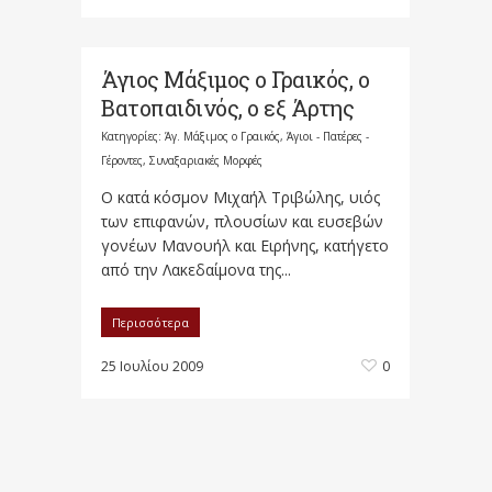
Άγιος Μάξιμος ο Γραικός, ο
Βατοπαιδινός, ο εξ Άρτης
Κατηγορίες:
Άγ. Μάξιμος ο Γραικός
,
Άγιοι - Πατέρες -
Γέροντες
,
Συναξαριακές Μορφές
Ο κατά κόσμον Μιχαήλ Τριβώλης, υιός
των επιφανών, πλουσίων και ευσεβών
γονέων Μανουήλ και Ειρήνης, κατήγετο
από την Λακεδαίμονα της...
Περισσότερα
25 Ιουλίου 2009
0