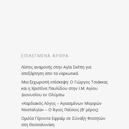
ΕΠΙΛΕΓΜΈΝΑ ΆΡΘΡΑ
Λίστες αναμονής στην Αγία Σκέπη για
απεξάρτηση απο τα ναρκωτικά
Μια ξεχωριστή επίσκεψη: Ο Γιώργος Τσιάκκας
και η Χριστίνα Παυλίδου στην Ι.Μ. Αγίου
Διονυσίου εν Ολύμπω
«Καρδιακός Λόγος – Αγιασμένων Μορφών
Νοσταλγία» – Ο Άγιος Παΐσιος (Β’ μέρος)
Ομιλία Γέροντα Εφραίμ σε Σύναξη Φοιτητών
στη Θεσσαλονίκη