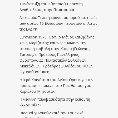
Συνέντευξη του ηθοποιού Προκόπη
Αγαθοκλέους στην Πεμπτουσία
Λευκωσία: Τελετή επαναπατρισμού και ταφής
των οστών 16 Ελλαδιτών πεσόντων οπλιτών
της ΕΛΔΥΚ
Eurovision 1976. Όταν ο Μάνος Χατζηδάκης
και η Μαρίζα Κοχ κατακεραύνωσαν την
τουρκική εισβολή στην Κύπρο (Γεώργιος
Τάτσιος, τ. Πρόεδρος Πανελλήνιας
Ομοσπονδίας Πολιτιστικών Συλλόγων
Μακεδόνων, Πρόεδρος Συνδέσμου Φίλων
Οχυρού Ιστίμπεη)
Η Ιερά Κοινότητα του Αγίου Όρους για την
πρόσφατη επίσκεψη του Πρωθυπουργού
Κυριάκου Μητσοτάκη
Η νεανική παραβατικότητα στην εκπομπή
«Άκου Φίλε»
Βιασμοί γυναικών κατά την Τουρκική