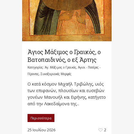
Άγιος Μάξιμος ο Γραικός, ο
Βατοπαιδινός, ο εξ Άρτης
Κατηγορίες:
Άγ. Μάξιμος ο Γραικός
,
Άγιοι - Πατέρες -
Γέροντες
,
Συναξαριακές Μορφές
Ο κατά κόσμον Μιχαήλ Τριβώλης, υιός
των επιφανών, πλουσίων και ευσεβών
γονέων Μανουήλ και Ειρήνης, κατήγετο
από την Λακεδαίμονα της...
Περισσότερα
25 Ιουλίου 2026
2