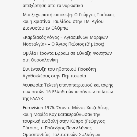
απεξάρτηση απο τα ναρκωτικά
Μια ξεχωριστή επίσκεψη: Ο Γιώργος Τσιάκκας
και η Χριστίνα Παυλίδου στην Ι.Μ. Αγίου
Διονυσίου εν Ολύμπω
«Καρδιακός Λόγος – Αγιασμένων Μορφών
Νοσταλγία» – Ο Άγιος Παΐσιος (Β’ μέρος)
Ομιλία Γέροντα Εφραίμ σε Σύναξη Φοιτητών
στη Θεσσαλονίκη
Συνέντευξη του ηθοποιού Προκόπη
Αγαθοκλέους στην Πεμπτουσία
Λευκωσία: Τελετή επαναπατρισμού και ταφής
των οστών 16 Ελλαδιτών πεσόντων οπλιτών
της ΕΛΔΥΚ
Eurovision 1976. Όταν ο Μάνος Χατζηδάκης
και η Μαρίζα Κοχ κατακεραύνωσαν την
τουρκική εισβολή στην Κύπρο (Γεώργιος
Τάτσιος, τ. Πρόεδρος Πανελλήνιας
Ομοσπονδίας Πολιτιστικών Συλλόγων