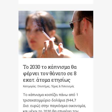
Το 2030 το κάπνισμα θα
φέρνει τον θάνατο σε 8
εκατ. άτομα ετησίως
Κατηγορίες:
Επιστήμες, Τέχνες & Πολιτισμός
Το κάπνισμα κοστίζει πάνω από 1
τρισεκατομμύριο δολάρια (944,7
δισ. ευρώ) στην παγκόσμια οικονομία,
και μέχρι το 2030 θα επιφέρει τον...