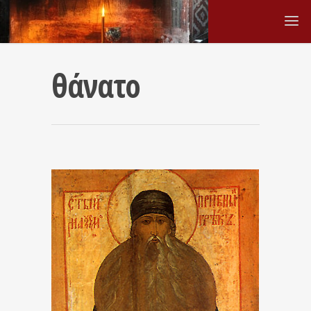
θάνατο