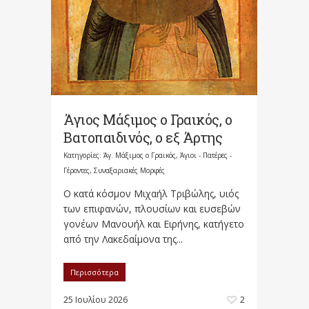
Άγιος Μάξιμος ο Γραικός, ο
Βατοπαιδινός, ο εξ Άρτης
Κατηγορίες:
Άγ. Μάξιμος ο Γραικός
,
Άγιοι - Πατέρες -
Γέροντες
,
Συναξαριακές Μορφές
Ο κατά κόσμον Μιχαήλ Τριβώλης, υιός
των επιφανών, πλουσίων και ευσεβών
γονέων Μανουήλ και Ειρήνης, κατήγετο
από την Λακεδαίμονα της...
Περισσότερα
25 Ιουλίου 2026
2