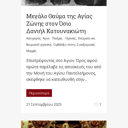
Μεγάλο Θαύμα της Αγίας
Ζώνης στον Όσιο
Δανιήλ Κατουνακιώτη
Κατηγορίες:
Άγιοι - Πατέρες - Γέροντες
,
Θαύματα και
θαυμαστά γεγονότα
,
Ορθόδοξη πίστη
,
Συναξαριακές
Μορφές
Επιστρέφοντας στο Άγιον Όρος αφού
πρώτα παρέλαβε τις αποσκευές του από
την Μονή του Αγίου Παντελεήμονος,
σκέφθηκε να κατευθυνθή στην...
Περισσότερα
21 Σεπτεμβρίου 2025
1