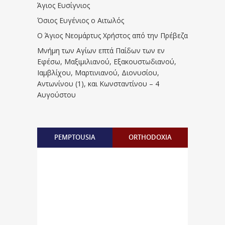
Άγιος Ευσίγνιος
Όσιος Ευγένιος ο Αιτωλός
Ο Άγιος Νεομάρτυς Χρήστος από την Πρέβεζα
Μνήμη των Aγίων επτά Παίδων των εν
Eφέσω, Mαξιμιλιανού, Eξακουστωδιανού,
Iαμβλίχου, Mαρτινιανού, Διονυσίου,
Aντωνίνου (1), και Kωνσταντίνου – 4
Αυγούστου
PEMPTOUSIA
ORTHODOXIA