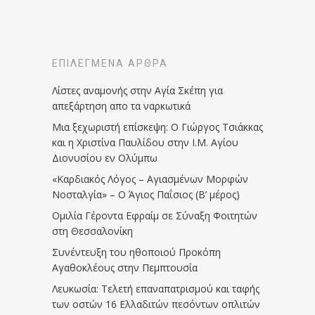
ΕΠΙΛΕΓΜΈΝΑ ΆΡΘΡΑ
Λίστες αναμονής στην Αγία Σκέπη για
απεξάρτηση απο τα ναρκωτικά
Μια ξεχωριστή επίσκεψη: Ο Γιώργος Τσιάκκας
και η Χριστίνα Παυλίδου στην Ι.Μ. Αγίου
Διονυσίου εν Ολύμπω
«Καρδιακός Λόγος – Αγιασμένων Μορφών
Νοσταλγία» – Ο Άγιος Παΐσιος (Β’ μέρος)
Ομιλία Γέροντα Εφραίμ σε Σύναξη Φοιτητών
στη Θεσσαλονίκη
Συνέντευξη του ηθοποιού Προκόπη
Αγαθοκλέους στην Πεμπτουσία
Λευκωσία: Τελετή επαναπατρισμού και ταφής
των οστών 16 Ελλαδιτών πεσόντων οπλιτών