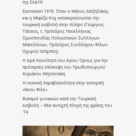
της ΕΛΔΥΚ
Eurovision 1976. Όταν ο Μάνος Χατζηδάκης
και η Μαρίζα Κοχ κατακεραύνωσαν την
τουρκική εισβολή στην Κύπρο (Γεώργιος
Τάτσιος, τ. Πρόεδρος Πανελλήνιας
Ομοσπονδίας Πολιτιστικών Συλλόγων
Μακεδόνων, Πρόεδρος Συνδέσμου Φίλων
Οχυρού Ιστίμπεη)
Η Ιερά Κοινότητα του Αγίου Όρους για την
πρόσφατη επίσκεψη του Πρωθυπουργού
Κυριάκου Μητσοτάκη
Η νεανική παραβατικότητα στην εκπομπή
«Άκου Φίλε»
Βιασμοί γυναικών κατά την Τουρκική
εισβολή – Μια ανοιχτή πληγή της φρίκης του
’74