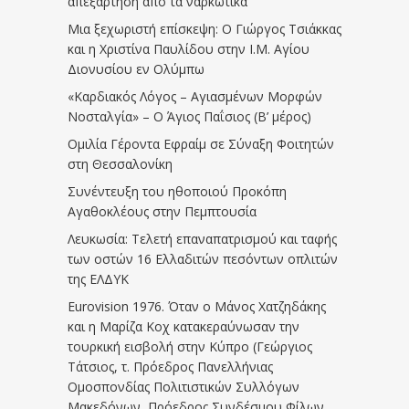
απεξάρτηση απο τα ναρκωτικά
Μια ξεχωριστή επίσκεψη: Ο Γιώργος Τσιάκκας
και η Χριστίνα Παυλίδου στην Ι.Μ. Αγίου
Διονυσίου εν Ολύμπω
«Καρδιακός Λόγος – Αγιασμένων Μορφών
Νοσταλγία» – Ο Άγιος Παΐσιος (Β’ μέρος)
Ομιλία Γέροντα Εφραίμ σε Σύναξη Φοιτητών
στη Θεσσαλονίκη
Συνέντευξη του ηθοποιού Προκόπη
Αγαθοκλέους στην Πεμπτουσία
Λευκωσία: Τελετή επαναπατρισμού και ταφής
των οστών 16 Ελλαδιτών πεσόντων οπλιτών
της ΕΛΔΥΚ
Eurovision 1976. Όταν ο Μάνος Χατζηδάκης
και η Μαρίζα Κοχ κατακεραύνωσαν την
τουρκική εισβολή στην Κύπρο (Γεώργιος
Τάτσιος, τ. Πρόεδρος Πανελλήνιας
Ομοσπονδίας Πολιτιστικών Συλλόγων
Μακεδόνων, Πρόεδρος Συνδέσμου Φίλων