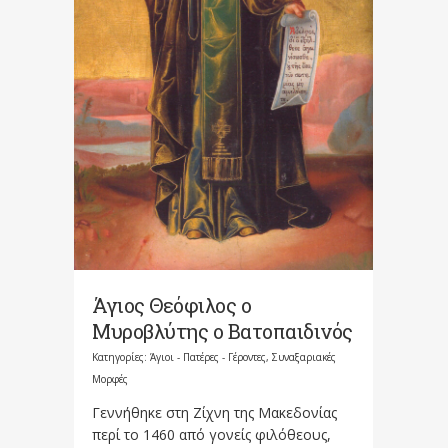
Άγιος Θεόφιλος ο
Μυροβλύτης ο Βατοπαιδινός
Κατηγορίες:
Άγιοι - Πατέρες - Γέροντες
,
Συναξαριακές
Μορφές
Γεννήθηκε στη Ζίχνη της Μακεδονίας
περί το 1460 από γονείς φιλόθεους,