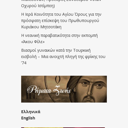
Οχυρού Ιστίμπεη)
Η Ιερά Κοινότητα του Αγίου Όρους για την
πρόσφατη επίσκεψη του Πρωθυπουργού
Κυριάκου Μητσοτάκη
Η νεανική παραβατικότητα στην εκπομπή
«Άκου Φίλε»
Βιασμοί γυναικών κατά την Τουρκική
εισβολή – Μια ανοιχτή πληγή της φρίκης του
’74
Ελληνικά
English