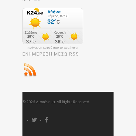
πρόγνωση καιρού από το weather.gr
ΕΝΗΜΈΡΩΣΉ ΜΕΣΩ RSS
© 2026 Διακόνημα. All Rights Reserved.