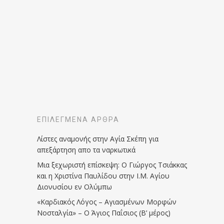
ΕΠΙΛΕΓΜΈΝΑ ΆΡΘΡΑ
Λίστες αναμονής στην Αγία Σκέπη για
απεξάρτηση απο τα ναρκωτικά
Μια ξεχωριστή επίσκεψη: Ο Γιώργος Τσιάκκας
και η Χριστίνα Παυλίδου στην Ι.Μ. Αγίου
Διονυσίου εν Ολύμπω
«Καρδιακός Λόγος – Αγιασμένων Μορφών
Νοσταλγία» – Ο Άγιος Παΐσιος (Β’ μέρος)