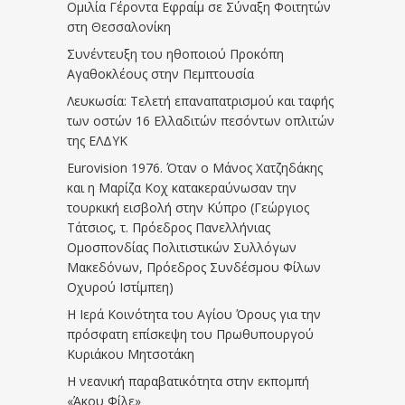
Ομιλία Γέροντα Εφραίμ σε Σύναξη Φοιτητών
στη Θεσσαλονίκη
Συνέντευξη του ηθοποιού Προκόπη
Αγαθοκλέους στην Πεμπτουσία
Λευκωσία: Τελετή επαναπατρισμού και ταφής
των οστών 16 Ελλαδιτών πεσόντων οπλιτών
της ΕΛΔΥΚ
Eurovision 1976. Όταν ο Μάνος Χατζηδάκης
και η Μαρίζα Κοχ κατακεραύνωσαν την
τουρκική εισβολή στην Κύπρο (Γεώργιος
Τάτσιος, τ. Πρόεδρος Πανελλήνιας
Ομοσπονδίας Πολιτιστικών Συλλόγων
Μακεδόνων, Πρόεδρος Συνδέσμου Φίλων
Οχυρού Ιστίμπεη)
Η Ιερά Κοινότητα του Αγίου Όρους για την
πρόσφατη επίσκεψη του Πρωθυπουργού
Κυριάκου Μητσοτάκη
Η νεανική παραβατικότητα στην εκπομπή
«Άκου Φίλε»