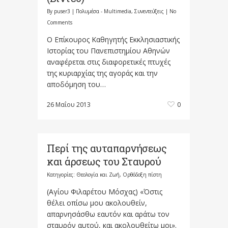
By
puser3
|
Πολυμέσα - Multimedia
,
Συνεντεύξεις
|
No
Comments
Ο Επίκουρος Καθηγητής Εκκλησιαστικής
Ιστορίας του Πανεπιστημίου Αθηνών
αναφέρεται στις διαφορετικές πτυχές
της κυριαρχίας της αγοράς και την
αποδόμηση του…
26 Μαΐου 2013
0
Περί της αυταπαρνήσεως
και άρσεως του Σταυρού
Κατηγορίες:
Θεολογία και Ζωή
,
Ορθόδοξη πίστη
(Αγίου Φιλαρέτου Μόσχας) «Όστις
θέλει οπίσω μου ακολουθείν,
απαρνησάσθω εαυτόν και αράτω τον
σταυρόν αυτού, και ακολουθείτω μοι».