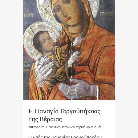
Η Παναγία Γοργοϋπήκοος
της Βέροιας
Κατηγορίες:
Προσκυνήματα-Οδοιπορικά-Τουρισμός
Ο ναός της Παναγίας Γοργούπηκόου