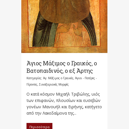
Άγιος Μάξιμος ο Γραικός, ο
Βατοπαιδινός, ο εξ Άρτης
Κατηγορίες:
Άγ. Μάξιμος ο Γραικός
,
Άγιοι - Πατέρες -
Γέροντες
,
Συναξαριακές Μορφές
Ο κατά κόσμον Μιχαήλ Τριβώλης, υιός
των επιφανών, πλουσίων και ευσεβών
γονέων Μανουήλ και Ειρήνης, κατήγετο
από την Λακεδαίμονα της...
Περισσότερα