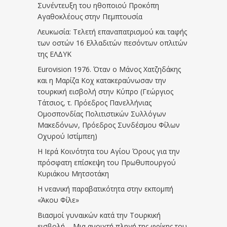
Συνέντευξη του ηθοποιού Προκόπη
Αγαθοκλέους στην Πεμπτουσία
Λευκωσία: Τελετή επαναπατρισμού και ταφής
των οστών 16 Ελλαδιτών πεσόντων οπλιτών
της ΕΛΔΥΚ
Eurovision 1976. Όταν ο Μάνος Χατζηδάκης
και η Μαρίζα Κοχ κατακεραύνωσαν την
τουρκική εισβολή στην Κύπρο (Γεώργιος
Τάτσιος, τ. Πρόεδρος Πανελλήνιας
Ομοσπονδίας Πολιτιστικών Συλλόγων
Μακεδόνων, Πρόεδρος Συνδέσμου Φίλων
Οχυρού Ιστίμπεη)
Η Ιερά Κοινότητα του Αγίου Όρους για την
πρόσφατη επίσκεψη του Πρωθυπουργού
Κυριάκου Μητσοτάκη
Η νεανική παραβατικότητα στην εκπομπή
«Άκου Φίλε»
Βιασμοί γυναικών κατά την Τουρκική
εισβολή – Μια ανοιχτή πληγή της φρίκης του