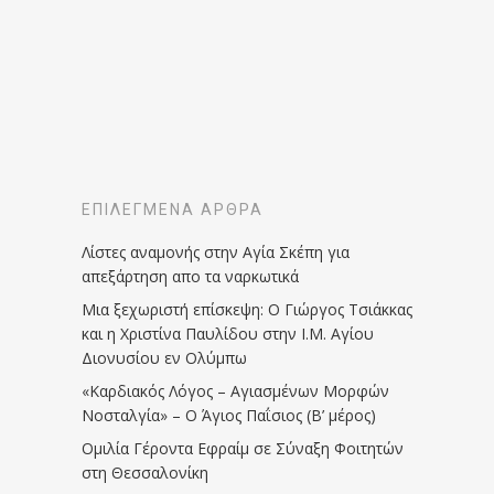
ΕΠΙΛΕΓΜΈΝΑ ΆΡΘΡΑ
Λίστες αναμονής στην Αγία Σκέπη για
απεξάρτηση απο τα ναρκωτικά
Μια ξεχωριστή επίσκεψη: Ο Γιώργος Τσιάκκας
και η Χριστίνα Παυλίδου στην Ι.Μ. Αγίου
Διονυσίου εν Ολύμπω
«Καρδιακός Λόγος – Αγιασμένων Μορφών
Νοσταλγία» – Ο Άγιος Παΐσιος (Β’ μέρος)
Ομιλία Γέροντα Εφραίμ σε Σύναξη Φοιτητών
στη Θεσσαλονίκη