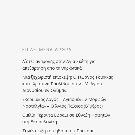
ΕΠΙΛΕΓΜΈΝΑ ΆΡΘΡΑ
Λίστες αναμονής στην Αγία Σκέπη για
απεξάρτηση απο τα ναρκωτικά
Μια ξεχωριστή επίσκεψη: Ο Γιώργος Τσιάκκας
και η Χριστίνα Παυλίδου στην Ι.Μ. Αγίου
Διονυσίου εν Ολύμπω
«Καρδιακός Λόγος – Αγιασμένων Μορφών
Νοσταλγία» – Ο Άγιος Παΐσιος (Β’ μέρος)
Ομιλία Γέροντα Εφραίμ σε Σύναξη Φοιτητών
στη Θεσσαλονίκη
Συνέντευξη του ηθοποιού Προκόπη