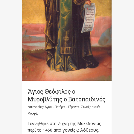
Άγιος Θεόφιλος ο
Μυροβλύτης ο Βατοπαιδινός
Κατηγορίες:
Άγιοι - Πατέρες - Γέροντες
,
Συναξαριακές
Μορφές
Γεννήθηκε στη Ζίχνη της Μακεδονίας
περί το 1460 από γονείς φιλόθεους,