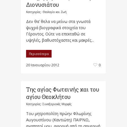
Διονυσιάτου
Κατηγορίες:
Θεολογία και Ζωή
Δεν θα’ θελα να μείνω στα γνωστά
ψυχρά βιογραφικά στοιχεία του
Γέροντος. Ούτε να επεκταθώ σε
υψηλές, βαθυστόχαστες και μακρές...
Περισσότερα
20 Ιανουαρίου 2012
0
Της αγίας Φωτεινής και του
αγίου Θεοκλήτου
Κατηγορίες:
Συναξαριακές Μορφές
Του μητροπολίτη πρώην Φλωρίνης
Αυγουστίνου (Καντιώτη) ΠΑΙΡΝΩ,
αγαπητοί μου, αφορμή από τη σημερινή