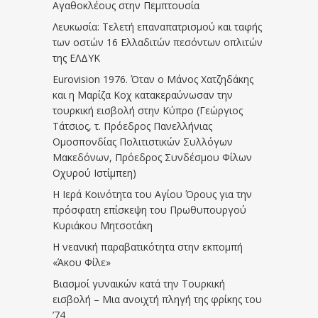
Αγαθοκλέους στην Πεμπτουσία
Λευκωσία: Τελετή επαναπατρισμού και ταφής
των οστών 16 Ελλαδιτών πεσόντων οπλιτών
της ΕΛΔΥΚ
Eurovision 1976. Όταν ο Μάνος Χατζηδάκης
και η Μαρίζα Κοχ κατακεραύνωσαν την
τουρκική εισβολή στην Κύπρο (Γεώργιος
Τάτσιος, τ. Πρόεδρος Πανελλήνιας
Ομοσπονδίας Πολιτιστικών Συλλόγων
Μακεδόνων, Πρόεδρος Συνδέσμου Φίλων
Οχυρού Ιστίμπεη)
Η Ιερά Κοινότητα του Αγίου Όρους για την
πρόσφατη επίσκεψη του Πρωθυπουργού
Κυριάκου Μητσοτάκη
Η νεανική παραβατικότητα στην εκπομπή
«Άκου Φίλε»
Βιασμοί γυναικών κατά την Τουρκική
εισβολή – Μια ανοιχτή πληγή της φρίκης του
’74