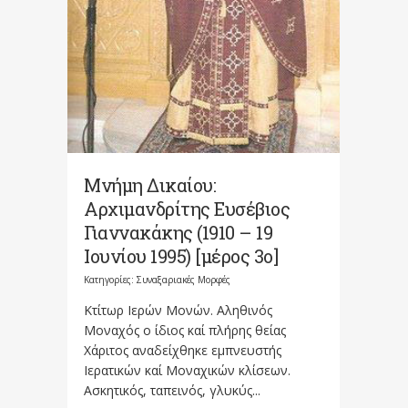
Μνήμη Δικαίου:
Αρχιμανδρίτης Ευσέβιος
Γιαννακάκης (1910 – 19
Ιουνίου 1995) [μέρος 3ο]
Κατηγορίες:
Συναξαριακές Μορφές
Κτίτωρ Ιερών Μονών. Αληθινός
Μοναχός ο ίδιος καί πλήρης θείας
Χάριτος αναδείχθηκε εμπνευστής
Ιερατικών καί Μοναχικών κλίσεων.
Ασκητικός, ταπεινός, γλυκύς...