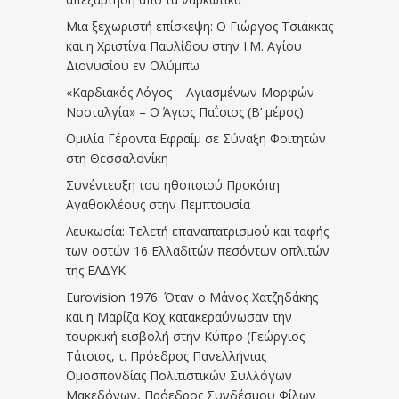
Μια ξεχωριστή επίσκεψη: Ο Γιώργος Τσιάκκας
και η Χριστίνα Παυλίδου στην Ι.Μ. Αγίου
Διονυσίου εν Ολύμπω
«Καρδιακός Λόγος – Αγιασμένων Μορφών
Νοσταλγία» – Ο Άγιος Παΐσιος (Β’ μέρος)
Ομιλία Γέροντα Εφραίμ σε Σύναξη Φοιτητών
στη Θεσσαλονίκη
Συνέντευξη του ηθοποιού Προκόπη
Αγαθοκλέους στην Πεμπτουσία
Λευκωσία: Τελετή επαναπατρισμού και ταφής
των οστών 16 Ελλαδιτών πεσόντων οπλιτών
της ΕΛΔΥΚ
Eurovision 1976. Όταν ο Μάνος Χατζηδάκης
και η Μαρίζα Κοχ κατακεραύνωσαν την
τουρκική εισβολή στην Κύπρο (Γεώργιος
Τάτσιος, τ. Πρόεδρος Πανελλήνιας
Ομοσπονδίας Πολιτιστικών Συλλόγων
Μακεδόνων, Πρόεδρος Συνδέσμου Φίλων