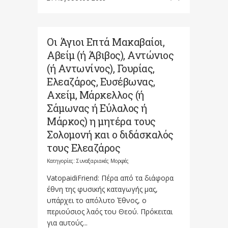
Οι Άγιοι Επτά Μακαβαίοι,
Αβείμ (ή Άβιβος), Αντώνιος
(ή Αντωνίνος), Γουρίας,
Ελεαζάρος, Ευσέβωνας,
Αχείμ, Μάρκελλος (ή
Σάμωνας ή Εύλαλος ή
Μάρκος) η μητέρα τους
Σολομονή και ο διδάσκαλός
τους Ελεαζάρος
Κατηγορίες:
Συναξαριακές Μορφές
VatopaidiFriend: Πέρα από τα διάφορα
έθνη της φυσικής καταγωγής μας,
υπάρχει το απόλυτο Έθνος, o
περιούσιος λαός του Θεού. Πρόκειται
για αυτούς...