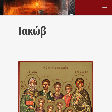
Ιακώβ