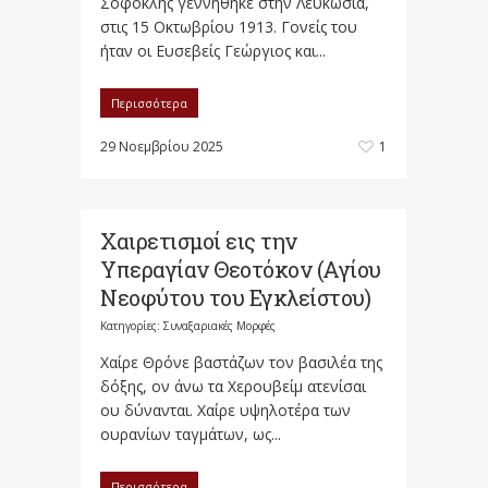
Σοφοκλής γεννήθηκε στην Λευκωσία,
στις 15 Οκτωβρίου 1913. Γονείς του
ήταν οι Ευσεβείς Γεώργιος και...
Περισσότερα
29 Νοεμβρίου 2025
1
Χαιρετισμοί εις την
Υπεραγίαν Θεοτόκον (Αγίου
Νεοφύτου του Εγκλείστου)
Κατηγορίες:
Συναξαριακές Μορφές
Χαίρε Θρόνε βαστάζων τον βασιλέα της
δόξης, ον άνω τα Χερουβείμ ατενίσαι
ου δύνανται. Χαίρε υψηλοτέρα των
ουρανίων ταγμάτων, ως...
Περισσότερα