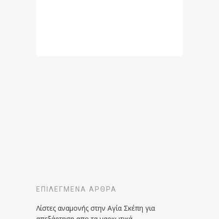
ΕΠΙΛΕΓΜΈΝΑ ΆΡΘΡΑ
Λίστες αναμονής στην Αγία Σκέπη για
απεξάρτηση απο τα ναρκωτικά