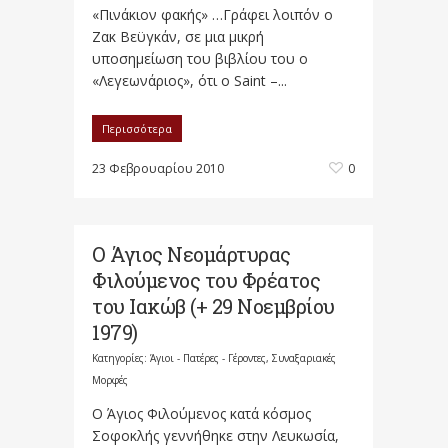
«Πινάκιον φακής» …Γράφει λοιπόν ο
Ζακ Βεϋγκάν, σε μια μικρή
υποσημείωση του βιβλίου του ο
«Λεγεωνάριος», ότι ο Saint –...
Περισσότερα
23 Φεβρουαρίου 2010
0
Ο Άγιος Νεομάρτυρας
Φιλούμενος του Φρέατος
του Ιακώβ (+ 29 Νοεμβρίου
1979)
Κατηγορίες:
Άγιοι - Πατέρες - Γέροντες
,
Συναξαριακές
Μορφές
Ο Άγιος Φιλούμενος κατά κόσμος
Σοφοκλής γεννήθηκε στην Λευκωσία,