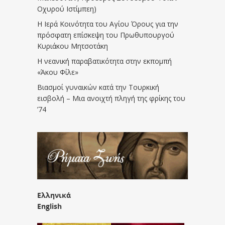
Οχυρού Ιστίμπεη)
Η Ιερά Κοινότητα του Αγίου Όρους για την
πρόσφατη επίσκεψη του Πρωθυπουργού
Κυριάκου Μητσοτάκη
Η νεανική παραβατικότητα στην εκπομπή
«Άκου Φίλε»
Βιασμοί γυναικών κατά την Τουρκική
εισβολή – Μια ανοιχτή πληγή της φρίκης του
’74
Ελληνικά
English