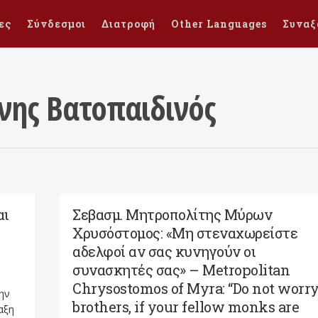
ες
Σύνδεσμοι
Διατροφή
Other Languages
Συναξ
νης Βατοπαιδινός
αι
Σεβασμ. Μητροπολίτης Μύρων
Χρυσόστομος: «Μη στεναχωρείστε
αδελφοί αν σας κυνηγούν οι
συνασκητές σας» – Metropolitan
Chrysostomos of Myra: “Do not worry
ην
brothers, if your fellow monks are
αξη