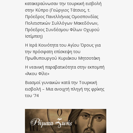
κατακεραύνωσαν την τουρκική εισβολή
στην Κύπρο (Γεώργιος Τάτσιος, τ.
Πρόεδρος Πανελλήνιας Ομοσπονδίας
Πολιτιστικών Συλλόγων Μακεδόνων,
Πρόεδρος Συνδέσμου Φίλων Οχυρού
Ιστίμπεη)
Η Ιερά Κοινότητα του Αγίου Όρους για
την πρόσφατη επίσκεψη του
Πρωθυπουργού Κυριάκου Μητσοτάκη
Η νεανική παραβατικότητα στην εκπομπή
«Άκου Φίλε»
Βιασμοί γυναικών κατά την Τουρκική
εισβολή – Μια ανοιχτή πληγή της φρίκης
του ’74