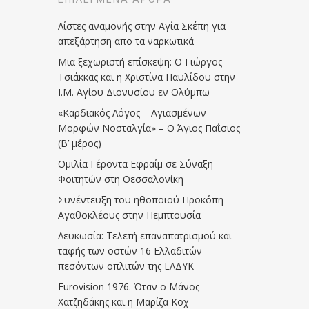
Λίστες αναμονής στην Αγία Σκέπη για
απεξάρτηση απο τα ναρκωτικά
Μια ξεχωριστή επίσκεψη: Ο Γιώργος
Τσιάκκας και η Χριστίνα Παυλίδου στην
Ι.Μ. Αγίου Διονυσίου εν Ολύμπω
«Καρδιακός Λόγος – Αγιασμένων
Μορφών Νοσταλγία» – Ο Άγιος Παΐσιος
(Β’ μέρος)
Ομιλία Γέροντα Εφραίμ σε Σύναξη
Φοιτητών στη Θεσσαλονίκη
Συνέντευξη του ηθοποιού Προκόπη
Αγαθοκλέους στην Πεμπτουσία
Λευκωσία: Τελετή επαναπατρισμού και
ταφής των οστών 16 Ελλαδιτών
πεσόντων οπλιτών της ΕΛΔΥΚ
Eurovision 1976. Όταν ο Μάνος
Χατζηδάκης και η Μαρίζα Κοχ