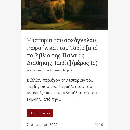
Η ιστορία του αρχάγγελου
Ραφαήλ και του Τοβία [από
το βιβλίο της Παλαιάς
Διαθήκης Τωβίτ] (μέρος 1ο)
Κατηγορίες:
Συναξαριακές Μορφές
Βιβλίον περιέχον την ιστορίαν του
Τωβίτ, υιού του Τωβιήλ, υιού του
Ανανιήλ, υιού του Αδουήλ, υιού του
Γαβαήλ, από την...
Περισσότερα
7 Νοεμβρίου 2025
0