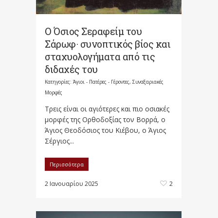
O Όσιος Σεραφείμ του
Σάρωφ· συνοπτικός βίος και
σταχυολογήματα από τις
διδαχές του
Κατηγορίες:
Άγιοι - Πατέρες - Γέροντες
,
Συναξαριακές
Μορφές
Τρεις είναι οι αγιότερες και πιο οσιακές
μορφές της Ορθοδοξίας τον Βορρά, ο
Άγιος Θεοδόσιος του Κιέβου, ο Άγιος
Σέργιος...
Περισσότερα
2 Ιανουαρίου 2025
2