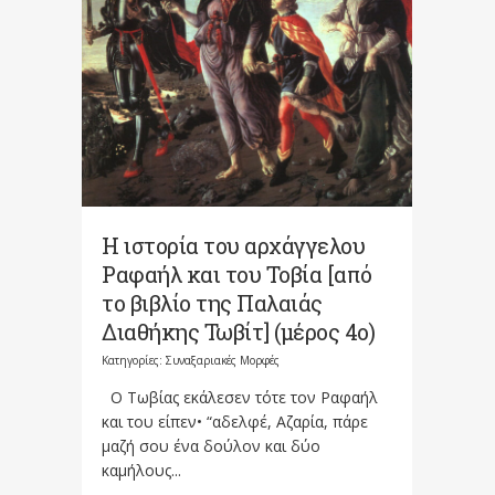
Η ιστορία του αρχάγγελου
Ραφαήλ και του Τοβία [από
το βιβλίο της Παλαιάς
Διαθήκης Τωβίτ] (μέρος 4ο)
Κατηγορίες:
Συναξαριακές Μορφές
Ο Τωβίας εκάλεσεν τότε τον Ραφαήλ
και του είπεν• “αδελφέ, Αζαρία, πάρε
μαζή σου ένα δούλον και δύο
καμήλους...