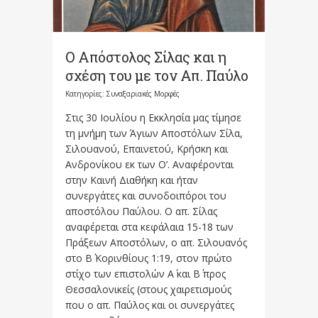
Ο Απόστολος Σίλας και η
σχέση του με τον Απ. Παύλο
Κατηγορίες:
Συναξαριακές Μορφές
Στις 30 Ιουλίου η Εκκλησία μας τίμησε
τη μνήμη των Άγιων Αποστόλων Σίλα,
Σιλουανού, Επαινετού, Κρήσκη και
Ανδρονίκου εκ των Ο’. Αναφέρονται
στην Καινή Διαθήκη και ήταν
συνεργάτες και συνοδοιπόροι του
αποστόλου Παύλου. Ο απ. Σίλας
αναφέρεται στα κεφάλαια 15-18 των
Πράξεων Αποστόλων, ο απ. Σιλουανός
στο Β΄ Κορινθίους 1:19, στον πρώτο
στίχο των επιστολών Α΄ και Β΄ προς
Θεσσαλονικείς (στους χαιρετισμούς
που ο απ. Παύλος και οι συνεργάτες