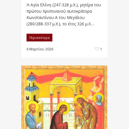
Η Αγία Ελένη (247-328 μ.Χ.), μητέρα του
πρώτου Χριστινανού αυτοκράτορα
Κωνσταντίνου Α του Μεγάλου
(280/288-337 μ.Χ.), το έτος 326 μ.Χ....
Περισσότερα
6 Μαρτίου 2026
1