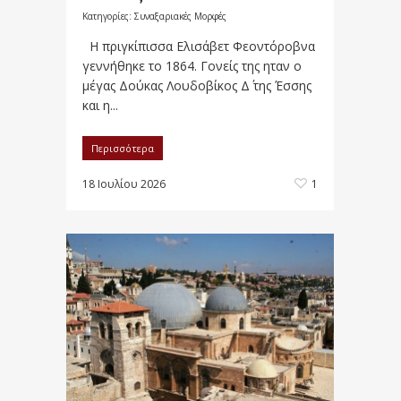
Κατηγορίες:
Συναξαριακές Μορφές
Η πριγκίπισσα Ελισάβετ Φεοντόροβνα
γεννήθηκε το 1864. Γονείς της ηταν ο
μέγας Δούκας Λουδοβίκος Δ΄ της Έσσης
και η...
Περισσότερα
18 Ιουλίου 2026
1