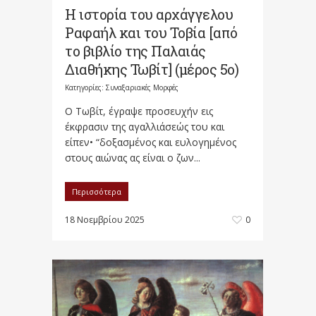
Η ιστορία του αρχάγγελου
Ραφαήλ και του Τοβία [από
το βιβλίο της Παλαιάς
Διαθήκης Τωβίτ] (μέρος 5ο)
Κατηγορίες:
Συναξαριακές Μορφές
Ο Τωβίτ, έγραψε προσευχήν εις
έκφρασιν της αγαλλιάσεώς του και
είπεν• “δοξασμένος και ευλογημένος
στους αιώνας ας είναι ο ζων...
Περισσότερα
18 Νοεμβρίου 2025
0