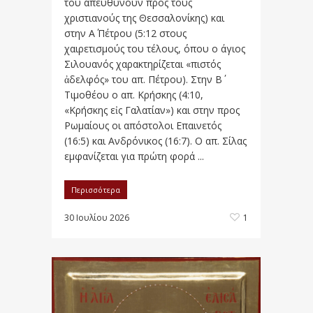
του απευθύνουν προς τους
χριστιανούς της Θεσσαλονίκης) και
στην Α΄ Πέτρου (5:12 στους
χαιρετισμούς του τέλους, όπου ο άγιος
Σιλουανός χαρακτηρίζεται «πιστός
ἀδελφός» του απ. Πέτρου). Στην Β΄
Τιμοθέου ο απ. Κρήσκης (4:10,
«Κρήσκης εἰς Γαλατίαν») και στην προς
Ρωμαίους οι απόστολοι Επαινετός
(16:5) και Ανδρόνικος (16:7). Ο απ. Σίλας
εμφανίζεται για πρώτη φορά ...
Περισσότερα
30 Ιουλίου 2026
1