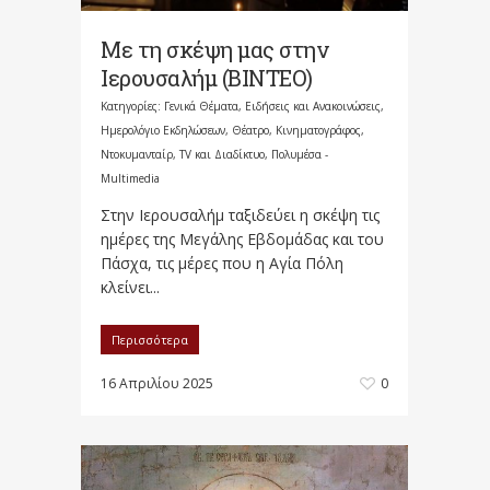
Με τη σκέψη μας στην
Ιερουσαλήμ (BINTEO)
Κατηγορίες:
Γενικά Θέματα
,
Ειδήσεις και Ανακοινώσεις
,
Ημερολόγιο Εκδηλώσεων
,
Θέατρο, Κινηματογράφος,
Ντοκυμανταίρ, TV και Διαδίκτυο
,
Πολυμέσα -
Multimedia
Στην Ιερουσαλήμ ταξιδεύει η σκέψη τις
ημέρες της Μεγάλης Εβδομάδας και του
Πάσχα, τις μέρες που η Αγία Πόλη
κλείνει...
Περισσότερα
16 Απριλίου 2025
0