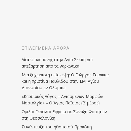
ΕΠΙΛΕΓΜΈΝΑ ΆΡΘΡΑ
Λίστες αναμονής στην Αγία Σκέπη για
απεξάρτηση απο τα ναρκωτικά
Μια ξεχωριστή επίσκεψη: Ο Γιώργος Τσιάκκας
και η Χριστίνα Παυλίδου στην Ι.Μ. Αγίου
Διονυσίου εν Ολύμπω
«Καρδιακός Λόγος – Αγιασμένων Μορφών
Νοσταλγία» – Ο Άγιος Παΐσιος (Β’ μέρος)
Ομιλία Γέροντα Εφραίμ σε Σύναξη Φοιτητών
στη Θεσσαλονίκη
Συνέντευξη του ηθοποιού Προκόπη