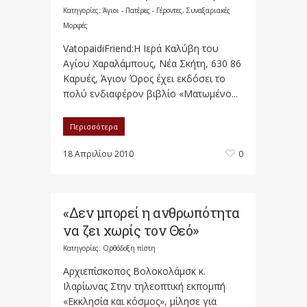
Κατηγορίες:
Άγιοι - Πατέρες - Γέροντες
,
Συναξαριακές
Μορφές
VatopaidiFriend:Η Ιερά Καλύβη του
Αγίου Χαραλάμπους, Νέα Σκήτη, 630 86
Καρυές, Άγιον Όρος έχει εκδόσει το
πολύ ενδιαφέρον βιβλίο «Ματωμένο...
Περισσότερα
18 Απριλίου 2010
0
«Δεν μπορεί η ανθρωπότητα
να ζει χωρίς τον Θεό»
Κατηγορίες:
Ορθόδοξη πίστη
Αρχιεπίσκοπος Βολοκολάμσκ κ.
Ιλαρίωνας Στην τηλεοπτική εκπομπή
«Εκκλησία και κόσμος», μίλησε για