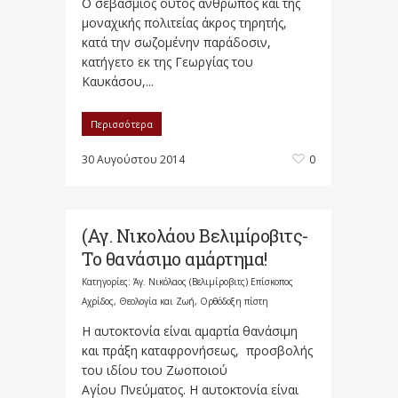
Ο σεβάσμιος ούτος άνθρωπος και της
μοναχικής πολιτείας άκρος τηρητής,
κατά την σωζομένην παράδοσιν,
κατήγετο εκ της Γεωργίας του
Καυκάσου,...
Περισσότερα
30 Αυγούστου 2014
0
(Αγ. Νικολάου Βελιμίροβιτς-
Το θανάσιμο αμάρτημα!
Κατηγορίες:
Άγ. Νικόλαος (Βελιμίροβιτς) Επίσκοπος
Αχρίδος
,
Θεολογία και Ζωή
,
Ορθόδοξη πίστη
Η αυτοκτονία είναι αμαρτία θανάσιμη
και πράξη καταφρονήσεως, προσβολής
του ιδίου του Ζωοποιού
Αγίου Πνεύματος. Η αυτοκτονία είναι