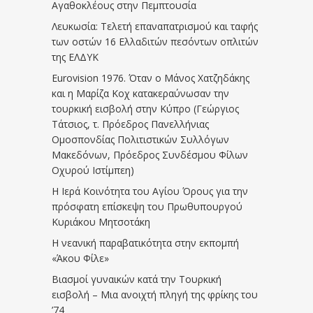
Αγαθοκλέους στην Πεμπτουσία
Λευκωσία: Τελετή επαναπατρισμού και ταφής
των οστών 16 Ελλαδιτών πεσόντων οπλιτών
της ΕΛΔΥΚ
Eurovision 1976. Όταν ο Μάνος Χατζηδάκης
και η Μαρίζα Κοχ κατακεραύνωσαν την
τουρκική εισβολή στην Κύπρο (Γεώργιος
Τάτσιος, τ. Πρόεδρος Πανελλήνιας
Ομοσπονδίας Πολιτιστικών Συλλόγων
Μακεδόνων, Πρόεδρος Συνδέσμου Φίλων
Οχυρού Ιστίμπεη)
Η Ιερά Κοινότητα του Αγίου Όρους για την
πρόσφατη επίσκεψη του Πρωθυπουργού
Κυριάκου Μητσοτάκη
Η νεανική παραβατικότητα στην εκπομπή
«Άκου Φίλε»
Βιασμοί γυναικών κατά την Τουρκική
εισβολή – Μια ανοιχτή πληγή της φρίκης του
’74