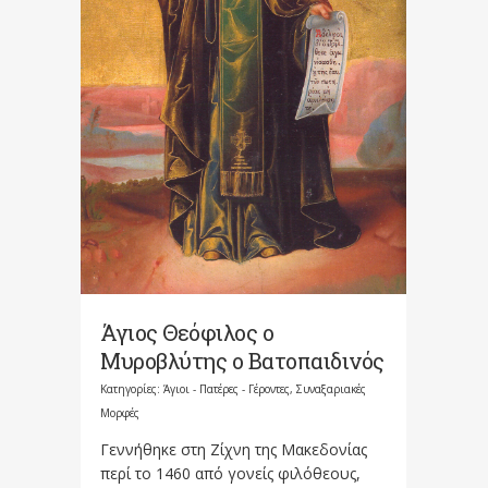
Άγιος Θεόφιλος ο
Μυροβλύτης ο Βατοπαιδινός
Κατηγορίες:
Άγιοι - Πατέρες - Γέροντες
,
Συναξαριακές
Μορφές
Γεννήθηκε στη Ζίχνη της Μακεδονίας
περί το 1460 από γονείς φιλόθεους,