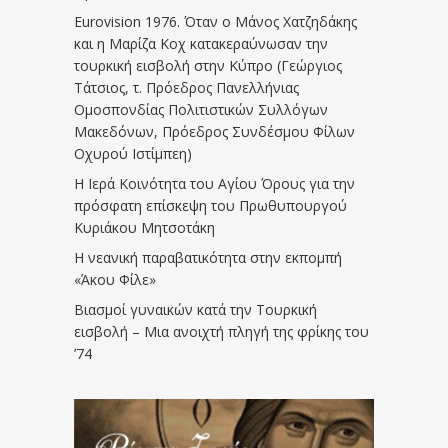
Eurovision 1976. Όταν ο Μάνος Χατζηδάκης
και η Μαρίζα Κοχ κατακεραύνωσαν την
τουρκική εισβολή στην Κύπρο (Γεώργιος
Τάτσιος, τ. Πρόεδρος Πανελλήνιας
Ομοσπονδίας Πολιτιστικών Συλλόγων
Μακεδόνων, Πρόεδρος Συνδέσμου Φίλων
Οχυρού Ιστίμπεη)
Η Ιερά Κοινότητα του Αγίου Όρους για την
πρόσφατη επίσκεψη του Πρωθυπουργού
Κυριάκου Μητσοτάκη
Η νεανική παραβατικότητα στην εκπομπή
«Άκου Φίλε»
Βιασμοί γυναικών κατά την Τουρκική
εισβολή – Μια ανοιχτή πληγή της φρίκης του
’74