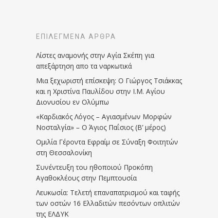
ΕΠΙΛΕΓΜΈΝΑ ΆΡΘΡΑ
Λίστες αναμονής στην Αγία Σκέπη για
απεξάρτηση απο τα ναρκωτικά
Μια ξεχωριστή επίσκεψη: Ο Γιώργος Τσιάκκας
και η Χριστίνα Παυλίδου στην Ι.Μ. Αγίου
Διονυσίου εν Ολύμπω
«Καρδιακός Λόγος – Αγιασμένων Μορφών
Νοσταλγία» – Ο Άγιος Παΐσιος (Β’ μέρος)
Ομιλία Γέροντα Εφραίμ σε Σύναξη Φοιτητών
στη Θεσσαλονίκη
Συνέντευξη του ηθοποιού Προκόπη
Αγαθοκλέους στην Πεμπτουσία
Λευκωσία: Τελετή επαναπατρισμού και ταφής
των οστών 16 Ελλαδιτών πεσόντων οπλιτών
της ΕΛΔΥΚ