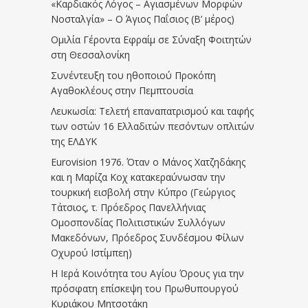
«Καρδιακός Λόγος – Αγιασμένων Μορφών
Νοσταλγία» – Ο Άγιος Παΐσιος (Β’ μέρος)
Ομιλία Γέροντα Εφραίμ σε Σύναξη Φοιτητών
στη Θεσσαλονίκη
Συνέντευξη του ηθοποιού Προκόπη
Αγαθοκλέους στην Πεμπτουσία
Λευκωσία: Τελετή επαναπατρισμού και ταφής
των οστών 16 Ελλαδιτών πεσόντων οπλιτών
της ΕΛΔΥΚ
Eurovision 1976. Όταν ο Μάνος Χατζηδάκης
και η Μαρίζα Κοχ κατακεραύνωσαν την
τουρκική εισβολή στην Κύπρο (Γεώργιος
Τάτσιος, τ. Πρόεδρος Πανελλήνιας
Ομοσπονδίας Πολιτιστικών Συλλόγων
Μακεδόνων, Πρόεδρος Συνδέσμου Φίλων
Οχυρού Ιστίμπεη)
Η Ιερά Κοινότητα του Αγίου Όρους για την
πρόσφατη επίσκεψη του Πρωθυπουργού
Κυριάκου Μητσοτάκη