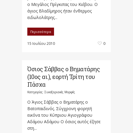
ο Μεγάλος Πρίγκιπας του Κιέβου. Ο
άγιος Βλαδίμηρος ήταν ένθερμος
ειδωλολάτρης...
Περισσότερα
15 Ιουλίου 2010
0
Όσιος Σάββας ο Βηματάρης
(10ος αι.), εορτή Τρίτη του
Πάσχα
Κατηγορίες:
Συναξαριακές Μορφές
Ο Άγιος Σάββας ο Βηματάρης ο
Βατοπαιδινός. Σύγχρονη φορητή
εικόνα του Κύπριου Αγιογράφου
Αδάμου Αδάμου Ο όσιος αυτός έζησε
στη...