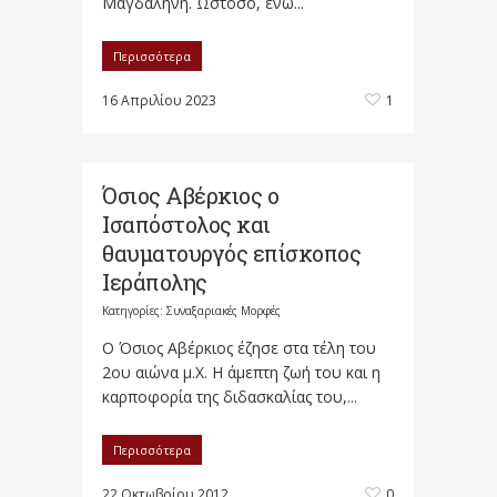
Μαγδαληνή. Ωστόσο, ενώ...
Περισσότερα
16 Απριλίου 2023
1
Όσιος Αβέρκιος ο
Ισαπόστολος και
θαυματουργός επίσκοπος
Ιεράπολης
Κατηγορίες:
Συναξαριακές Μορφές
Ο Όσιος Αβέρκιος έζησε στα τέλη του
2ου αιώνα μ.Χ. Η άμεπτη ζωή του και η
καρποφορία της διδασκαλίας του,...
Περισσότερα
22 Οκτωβρίου 2012
0