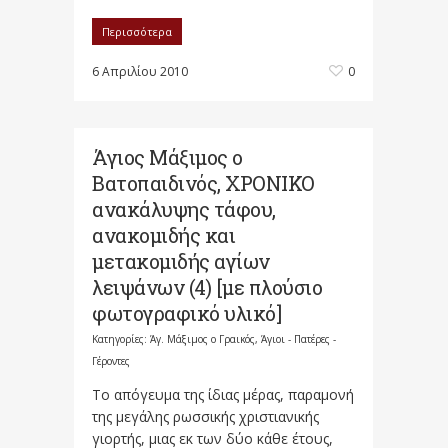
Περισσότερα
6 Απριλίου 2010
0
Άγιος Μάξιμος ο
Βατοπαιδινός, ΧΡΟΝΙΚΟ
ανακάλυψης τάφου,
ανακομιδής και
μετακομιδής αγίων
λειψάνων (4) [με πλούσιο
φωτογραφικό υλικό]
Κατηγορίες:
Άγ. Μάξιμος ο Γραικός
,
Άγιοι - Πατέρες -
Γέροντες
Το απόγευμα της ίδιας μέρας, παραμονή
της μεγάλης ρωσσικής χριστιανικής
γιορτής, μιας εκ των δύο κάθε έτους,