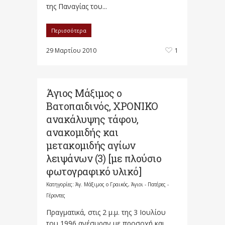
της Παναγίας του...
Περισσότερα
29 Μαρτίου 2010
1
Άγιος Μάξιμος ο
Βατοπαιδινός, ΧΡΟΝΙΚΟ
ανακάλυψης τάφου,
ανακομιδής και
μετακομιδής αγίων
λειψάνων (3) [με πλούσιο
φωτογραφικό υλικό]
Κατηγορίες:
Άγ. Μάξιμος ο Γραικός
,
Άγιοι - Πατέρες -
Γέροντες
Πραγματικά, στις 2 μ.μ. της 3 Ιουλίου
του 1996 ανέσυραν με προσοχή και