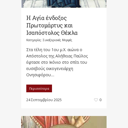
Η Αγία ένδοξος
Πρωτομάρτυς και
Ισαπόστολος Θέκλα
Κατηγορίες:
Συναξαριακές Μορφές
Στα τέλη του 1ου μ.Χ. αιώνα ο
Απόστολος της Αλήθειας Παύλος
έφτασε στο Ικόνιο στο σπίτι του
ευσεβούς οικογενειάρχη
Ονησιφόρου....
Περισσότερα
24 Σεπτεμβρίου 2025
0