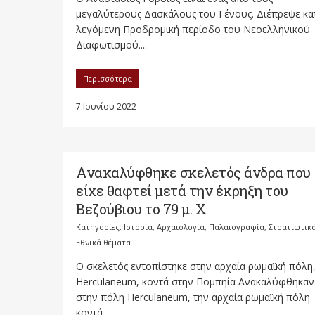
μεγαλύτερους Δασκάλους του Γένους. Διέπρεψε κα
λεγόμενη Προδρομική περίοδο του Νεοελληνικού
Διαφωτισμού....
Περισσότερα
7 Ιουνίου 2022
Ανακαλύφθηκε σκελετός άνδρα που
είχε θαφτεί μετά την έκρηξη του
Βεζούβιου το 79 μ. Χ
Κατηγορίες:
Ιστορία, Αρχαιολογία, Παλαιογραφία, Στρατιωτικ
Εθνικά θέματα
Ο σκελετός εντοπίστηκε στην αρχαία ρωμαϊκή πόλη
Herculaneum, κοντά στην Πομπηία Aνακαλύφθηκαν
στην πόλη Herculaneum, την αρχαία ρωμαϊκή πόλη
κοντά...