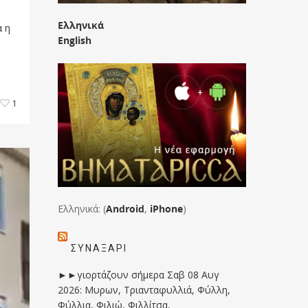
Ελληνικά
 η
English
1
Ελληνικά: (
Android
,
iPhone
)
ΣΥΝΑΞΆΡΙ
►►γιορτάζουν σήμερα Σαβ 08 Αυγ
2026: Μυρων, Τριανταφυλλιά, Φύλλη,
Φύλλια, Φιλιώ, Φιλλίτσα,