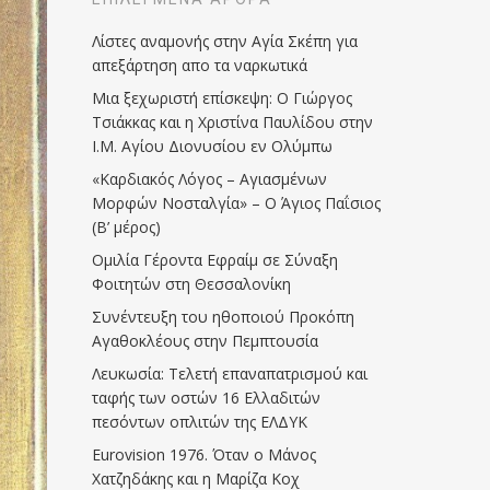
Λίστες αναμονής στην Αγία Σκέπη για
απεξάρτηση απο τα ναρκωτικά
Μια ξεχωριστή επίσκεψη: Ο Γιώργος
Τσιάκκας και η Χριστίνα Παυλίδου στην
Ι.Μ. Αγίου Διονυσίου εν Ολύμπω
«Καρδιακός Λόγος – Αγιασμένων
Μορφών Νοσταλγία» – Ο Άγιος Παΐσιος
(Β’ μέρος)
Ομιλία Γέροντα Εφραίμ σε Σύναξη
Φοιτητών στη Θεσσαλονίκη
Συνέντευξη του ηθοποιού Προκόπη
Αγαθοκλέους στην Πεμπτουσία
Λευκωσία: Τελετή επαναπατρισμού και
ταφής των οστών 16 Ελλαδιτών
πεσόντων οπλιτών της ΕΛΔΥΚ
Eurovision 1976. Όταν ο Μάνος
Χατζηδάκης και η Μαρίζα Κοχ