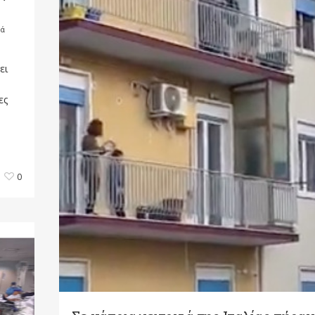
κά
ει
ες
0