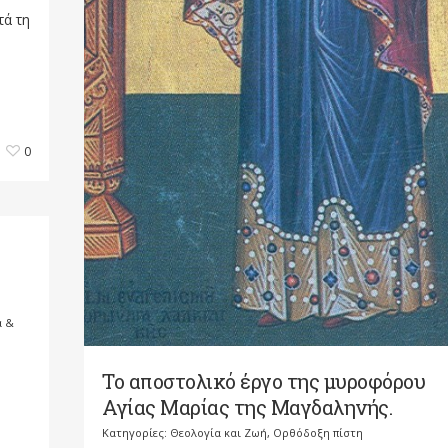
τά τη
0
ά &
Το αποστολικό έργο της μυροφόρου
,
Αγίας Μαρίας της Μαγδαληνής.
Κατηγορίες:
Θεολογία και Ζωή
,
Ορθόδοξη πίστη