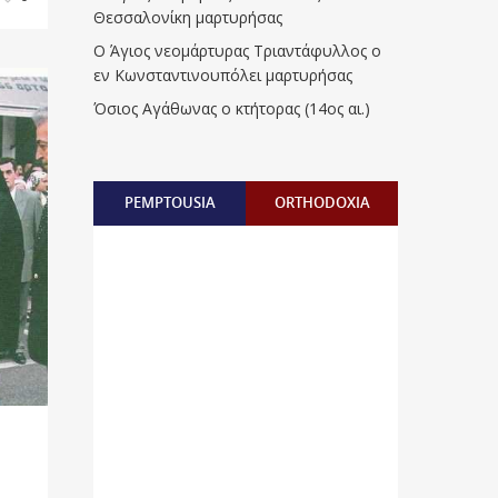
Θεσσαλονίκη μαρτυρήσας
Ο Άγιος νεομάρτυρας Τριαντάφυλλος ο
εν Κωνσταντινουπόλει μαρτυρήσας
Όσιος Αγάθωνας ο κτήτορας (14ος αι.)
PEMPTOUSIA
ORTHODOXIA