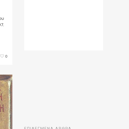
ου
7.
0
ΕΠΙΛΕΓΜΈΝΑ ΆΡΘΡΑ