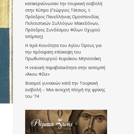
κατακεραύνωσαν την τουρκική εισβολή
στην Κύπρο (Γεώργιος Τάτσιος, τ.
Πρόεδρος Πανελλήνιας Ομοσπονδίας
Πολιτιστικών Συλλόγων Μακεδόνων,
Πρόεδρος Συνδέσμου Φίλων Οχυρού
Ιστίμπεη)
Η Ιερά Κοινότητα του Αγίου Όρους για
την πρόσφατη επίσκεψη του
Πρωθυπουργού Κυριάκου Μητσοτάκη
Η νεανική παραβατικότητα στην εκπομπή
«Άκου Φίλε»
Βιασμοί γυναικών κατά την Τουρκική
εισβολή – Μια ανοιχτή πληγή της φρίκης
του ’74