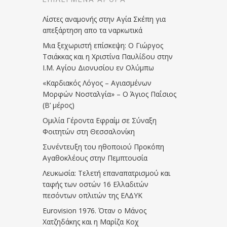
Λίστες αναμονής στην Αγία Σκέπη για
απεξάρτηση απο τα ναρκωτικά
Μια ξεχωριστή επίσκεψη: Ο Γιώργος
Τσιάκκας και η Χριστίνα Παυλίδου στην
Ι.Μ. Αγίου Διονυσίου εν Ολύμπω
«Καρδιακός Λόγος – Αγιασμένων
Μορφών Νοσταλγία» – Ο Άγιος Παΐσιος
(Β’ μέρος)
Ομιλία Γέροντα Εφραίμ σε Σύναξη
Φοιτητών στη Θεσσαλονίκη
Συνέντευξη του ηθοποιού Προκόπη
Αγαθοκλέους στην Πεμπτουσία
Λευκωσία: Τελετή επαναπατρισμού και
ταφής των οστών 16 Ελλαδιτών
πεσόντων οπλιτών της ΕΛΔΥΚ
Eurovision 1976. Όταν ο Μάνος
Χατζηδάκης και η Μαρίζα Κοχ