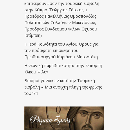
κατακεραύνωσαν την τουρκική εισβολή
στην Κύπρο (Γεώργιος Τάτσιος, τ.
Πρόεδρος Πανελλήνιας Ομοσπονδίας
Πολιτιστικών Συλλόγων Μακεδόνων,
Πρόεδρος Συνδέσμου Φίλων Οχυρού
Ιστίμπεη)
Η Ιερά Κοινότητα του Αγίου Όρους για
την πρόσφατη επίσκεψη του
Πρωθυπουργού Κυριάκου Μητσοτάκη
Η νεανική παραβατικότητα στην εκπομπή
«Άκου Φίλε»
Βιασμοί γυναικών κατά την Τουρκική
εισβολή – Μια ανοιχτή πληγή της φρίκης
του ’74