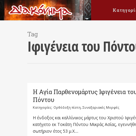
Κατηγορί
Tag
Ιφιγένεια του Πόντ
Η Αγία Παρθενομάρτυς Ιφιγένεια το
Πόντου
Κατηγορίες:
Ορθόδοξη πίστη
,
Συναξαριακές Μορφές
Η ένδοξος και καλλίνικος μάρτυς του Χριστού Ιφιγέ
κατήγετο εκ Τοκάτη Πόντου Μικράς Ασίας, εγεννήθ
σωτήριον έτος 53 μ.Χ....