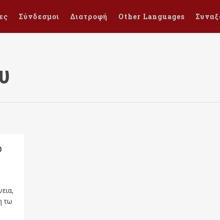
ες
Σύνδεσμοι
Διατροφή
Other Languages
Συναξ
ου
υ
νεια,
η τω