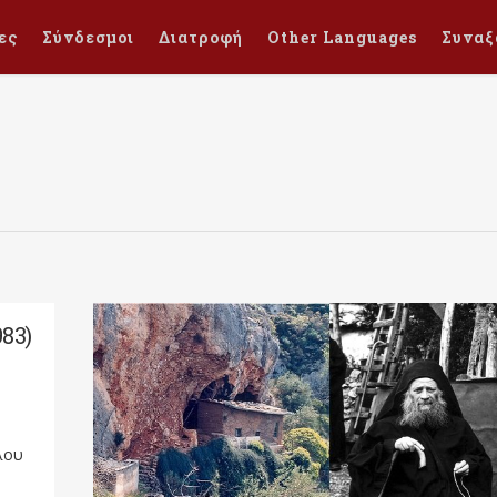
ες
Σύνδεσμοι
Διατροφή
Other Languages
Συναξ
83)
άλου