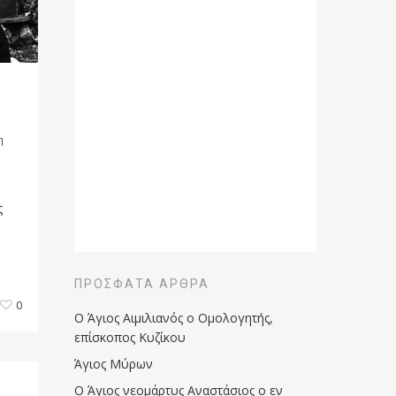
η
ς
ΠΡΌΣΦΑΤΑ ΆΡΘΡΑ
0
Ο Άγιος Αιμιλιανός ο Ομολογητής,
επίσκοπος Κυζίκου
Άγιος Μύρων
Ο Άγιος νεομάρτυς Αναστάσιος ο εν