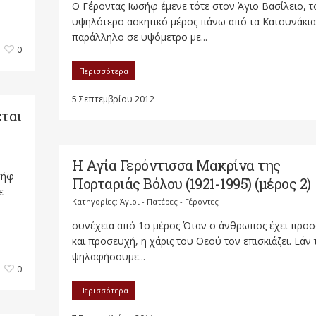
Ο Γέροντας Ιωσήφ έμενε τότε στον Άγιο Βασίλειο, τ
υψηλότερο ασκητικό μέρος πάνω από τα Κατουνάκια
παράλληλο σε υψόμετρο με...
0
Περισσότερα
5 Σεπτεμβρίου 2012
εται
Η Αγία Γερόντισσα Μακρίνα της
σήφ
Πορταριάς Βόλου (1921-1995) (μέρος 2)
ε
Κατηγορίες:
Άγιοι - Πατέρες - Γέροντες
συνέχεια από 1ο μέρος Όταν ο άνθρωπος έχει προ
και προσευχή, η χάρις του Θεού τον επισκιάζει. Εάν 
ψηλαφήσουμε...
0
Περισσότερα