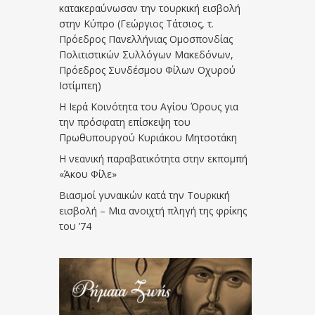
κατακεραύνωσαν την τουρκική εισβολή
στην Κύπρο (Γεώργιος Τάτσιος, τ.
Πρόεδρος Πανελλήνιας Ομοσπονδίας
Πολιτιστικών Συλλόγων Μακεδόνων,
Πρόεδρος Συνδέσμου Φίλων Οχυρού
Ιστίμπεη)
Η Ιερά Κοινότητα του Αγίου Όρους για
την πρόσφατη επίσκεψη του
Πρωθυπουργού Κυριάκου Μητσοτάκη
Η νεανική παραβατικότητα στην εκπομπή
«Άκου Φίλε»
Βιασμοί γυναικών κατά την Τουρκική
εισβολή – Μια ανοιχτή πληγή της φρίκης
του ’74