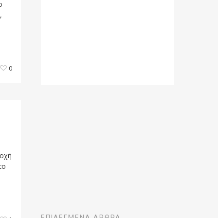
ο
,
0
σοχή
το
ΕΠΙΛΕΓΜΈΝΑ ΆΡΘΡΑ