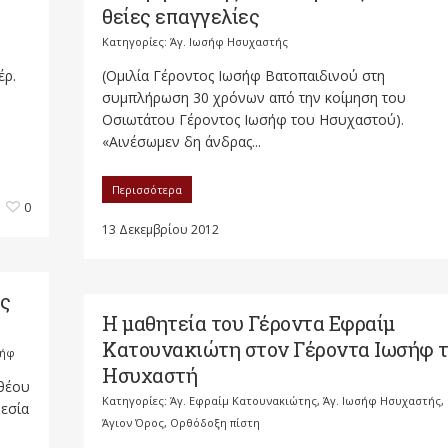
θείες επαγγελίες
Κατηγορίες:
Άγ. Ιωσήφ Ησυχαστής
έρ.
(Ομιλία Γέροντος Ιωσήφ Βατοπαιδινού στη
συμπλήρωση 30 χρόνων από την κοίμηση του
Οσιωτάτου Γέροντος Ιωσήφ του Ησυχαστού).
«Αινέσωμεν δη άνδρας...
Περισσότερα
0
13 Δεκεμβρίου 2012
ος
Η μαθητεία του Γέροντα Εφραίμ
Κατουνακιώτη στον Γέροντα Ιωσήφ 
σήφ
Ησυχαστή
θέου
Κατηγορίες:
Άγ. Εφραίμ Κατουνακιώτης
,
Άγ. Ιωσήφ Ησυχαστής
,
θεσία
Άγιον Όρος
,
Ορθόδοξη πίστη