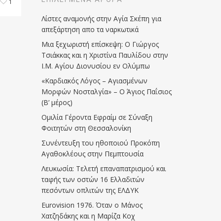
1
Λίστες αναμονής στην Αγία Σκέπη για
απεξάρτηση απο τα ναρκωτικά
Μια ξεχωριστή επίσκεψη: Ο Γιώργος
Τσιάκκας και η Χριστίνα Παυλίδου στην
Ι.Μ. Αγίου Διονυσίου εν Ολύμπω
«Καρδιακός Λόγος – Αγιασμένων
Μορφών Νοσταλγία» – Ο Άγιος Παΐσιος
(Β’ μέρος)
Ομιλία Γέροντα Εφραίμ σε Σύναξη
Φοιτητών στη Θεσσαλονίκη
Συνέντευξη του ηθοποιού Προκόπη
Αγαθοκλέους στην Πεμπτουσία
Λευκωσία: Τελετή επαναπατρισμού και
ταφής των οστών 16 Ελλαδιτών
πεσόντων οπλιτών της ΕΛΔΥΚ
Eurovision 1976. Όταν ο Μάνος
Χατζηδάκης και η Μαρίζα Κοχ