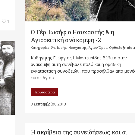
1
Ο Γέρ. Ιωσήφ ο Ησυχαστής & η
Αγιορειτική ανάκαμψη -2
Κατηγορίες:
Άγ. Ιωσήφ Ησυχαστής
,
Άγιον Όρος
,
Ορθόδοξη πίστ
Καθηγητής Γεώργιος Ι. Μαντζαρίδης Βέβαια στην
ανάκαµψη αυτή συνέβαλε πολύ και η οµαδική
εγκατάσταση συνοδειών, που προσήλθαν από µονέ
εκτός Αγίου...
Περισσότερα
3 Σεπτεμβρίου 2013
Η ακρίβεια της συνειδήσεως και οι