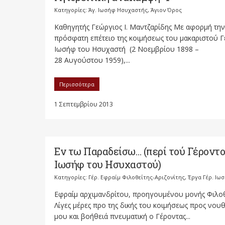
Κατηγορίες:
Άγ. Ιωσήφ Ησυχαστής
,
Άγιον Όρος
Καθηγητής Γεώργιος Ι. Μαντζαρίδης Με αφορμή την
πρόσφατη επέτειο της κοιμήσεως του μακαριστού Γ
Ιωσήφ του Ησυχαστή (2 Νοεμβρίου 1898 –
28 Αυγούστου 1959),...
Περισσότερα
1 Σεπτεμβρίου 2013
Εν τω Παραδείσω… (περί τού Γέροντ
Ιωσήφ του Ησυχαστού)
Κατηγορίες:
Γέρ. Εφραίμ Φιλοθεΐτης-Αριζονίτης
,
Έργα Γέρ. Ιω
Εφραίμ αρχιμανδρίτου, προηγουμένου μονής Φιλο
Λίγες μέρες προ της δικής του κοιμήσεως προς νου
μου και βοήθειά πνευματική ο Γέροντας...